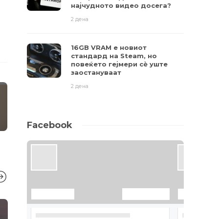
најчудното видео досега?
2 дена
16GB VRAM е новиот
стандард на Steam, но
повеќето гејмери ​​сè уште
заостануваат
2 дена
Facebook