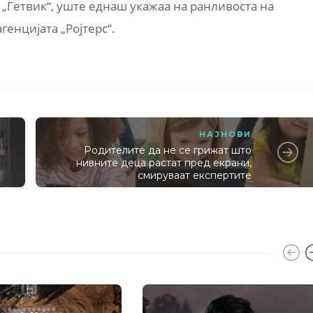
 „Гетвик“, уште еднаш укажаа на ранливоста на
генцијата „Ројтерс“.
НАЈНОВИ
Родителите да не се грижат што
нивните деца растат пред екрани,
смируваат експертите