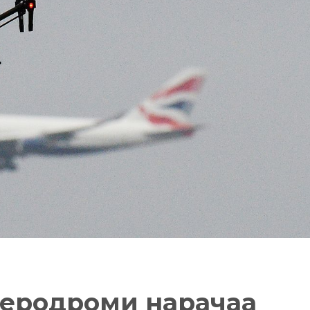
аеродроми нарачаа