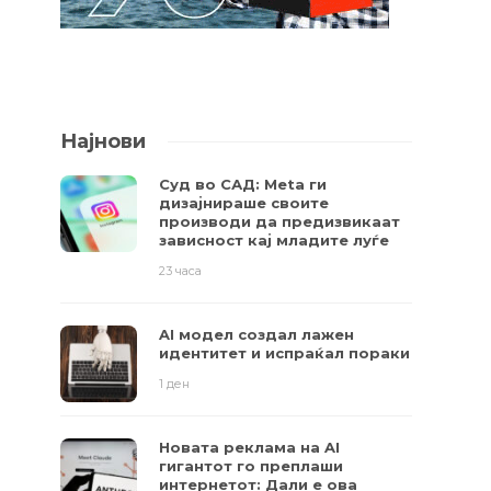
Најнови
Суд во САД: Meta ги
дизајнираше своите
производи да предизвикаат
зависност кај младите луѓе
23 часа
AI модел создал лажен
идентитет и испраќал пораки
1 ден
Новата реклама на AI
гигантот го преплаши
интернетот: Дали е ова