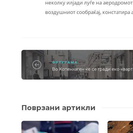
неколку илјади луѓе на аеродромот
воздушниот сообраќај, констатира а
ФУТУРАМА
Во Копенхаген ќе се гради еко-кварт
Поврзани артикли