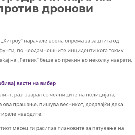
против дронови
 „Хитроу“ нарачале воена опрема за заштита од
фунти, по неодамнешните инциденти кога токму
ај на „Гетвик“ беше во прекин во неколку наврати,
обивај вести на вибер
линг, разговарал со челниците на полицијата,
на ова прашање, пишува весникот, додавајќи дека
тирале наводите.
иот месец ги расипаа плановите за патување на