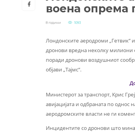
воена опрема 
8 години
1093
Лондонските аеродроми „Гетвик“ и
дронови вредна неколку милиони 
поради дронови воздушниот сообраќ
објави „Тајмс“.
Д
Министерот за транспорт, Крис Греј
авијацијата и одбраната по однос 
аеродромските власти не ги комен
Инцидентите со дронови што минат