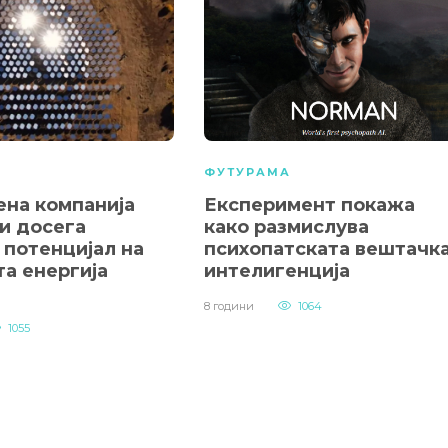
А
ФУТУРАМА
ена компанија
Експеримент покажа
и досега
како размислува
 потенцијал на
психопатската вештачк
та енергија
интелигенција
8 години
1064
1055