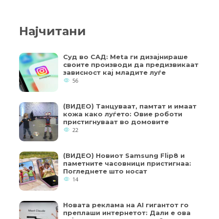
Најчитани
Суд во САД: Meta ги дизајнираше
своите производи да предизвикаат
зависност кај младите луѓе
56
(ВИДЕО) Танцуваат, памтат и имаат
кожа како луѓето: Овие роботи
пристигнуваат во домовите
22
(ВИДЕО) Новиот Samsung Flip8 и
паметните часовници пристигнаа:
Погледнете што носат
14
Новата реклама на AI гигантот го
преплаши интернетот: Дали е ова