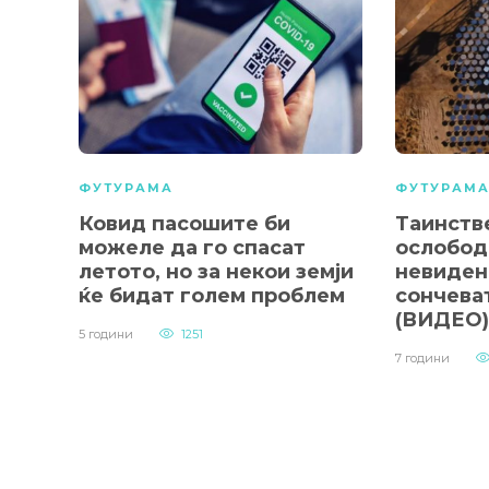
ФУТУРАМА
ФУТУРАМ
Ковид пасошите би
Таинств
можеле да го спасат
ослобод
летото, но за некои земји
невиден
ќе бидат голем проблем
сончева
(ВИДЕО)
5 години
1251
7 години