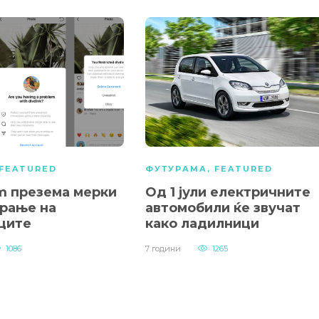
FEATURED
ФУТУРАМА
,
FEATURED
am презема мерки
Од 1 јули електричните
ирање на
автомобили ќе звучат
ците
како ладилници
1086
7 години
1265