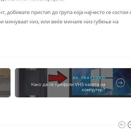
т, добивате пристап до група која најчесто се состои 
и минуваат низ, или веќе минале низ губење на
AV
,
FEATURED
Како да се префрли VHS касета на
компјутер?