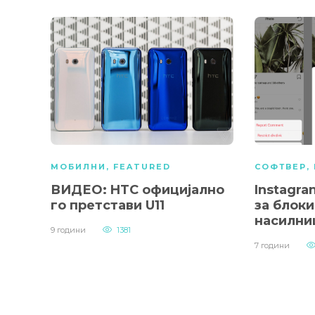
МОБИЛНИ
,
FEATURED
СОФТВЕР
,
ВИДЕО: HTC oфицијално
Instagr
го претстави U11
за блок
насилни
9 години
1381
7 години