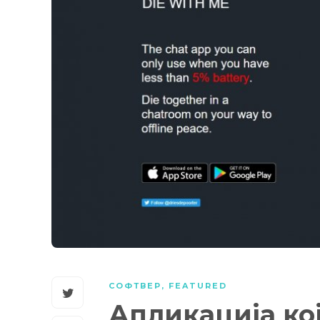
СОФТВЕР
,
FEATURED
Апликација кој