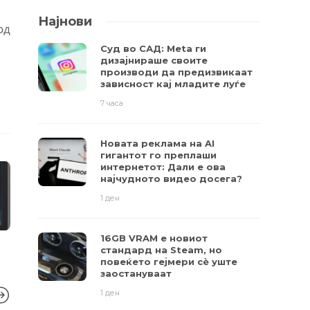
Најнови
од
Суд во САД: Meta ги
дизајнираше своите
производи да предизвикаат
зависност кај младите луѓе
7 часа
Новата реклама на AI
гигантот го преплаши
интернетот: Дали е ова
најчудното видео досега?
1 ден
16GB VRAM е новиот
стандард на Steam, но
повеќето гејмери ​​сè уште
заостануваат
1 ден