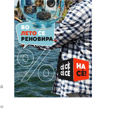
од
мо