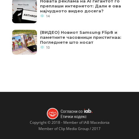
Новата реклама на AI гигантот го
преплаши интернетот: Дали е ова
најчудното видео досега?
14
(ВИДЕО) Новиот Samsung Flip8 и
паметните часовници пристигнаа:
Погледнете што носат
10
Copyright © 2018 - Member of IAB Macedonia
Member of Clip Media Group / 2017