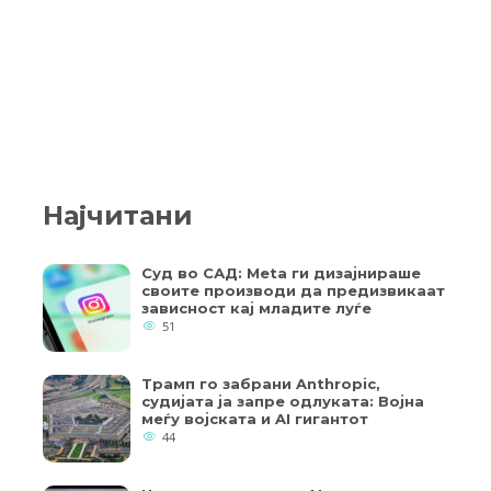
Најчитани
Суд во САД: Meta ги дизајнираше
своите производи да предизвикаат
зависност кај младите луѓе
51
Трамп го забрани Anthropic,
судијата ја запре одлуката: Војна
меѓу војската и AI гигантот
44