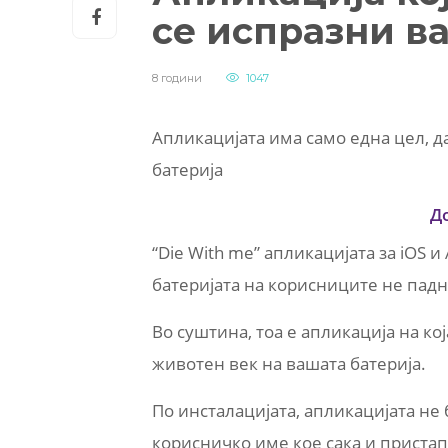
се испразни ва
8 години
1047
Апликацијата има само една цел, да
батерија
Д
“Die With me” апликацијата за iOS 
батеријата на корисниците не падн
Во суштина, тоа е апликација на к
животен век на вашата батерија.
По инсталацијата, апликацијата не
корисничко име кое сака и пристап