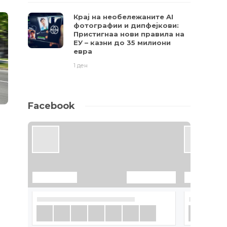
Крај на необележаните AI
фотографии и дипфејкови:
Пристигнаа нови правила на
ЕУ – казни до 35 милиони
евра
1 ден
Facebook
МОБИЛНИ
,
FEATURED
СОФТВЕР
,
НА
LG ќе го претстави својот
Скриена опц
прв 5G смартфон на 24.
што може д
февруари
животот
7 години
848
9 години
1161