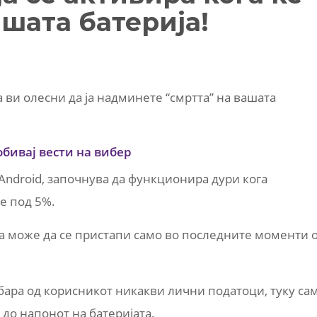
шата батерија!
 ви олесни да ја надминете “смртта” на вашата
обивај вести на вибер
и Android, започнува да функционира дури кога
е под 5%.
оја може да се пристапи само во последните моменти 
 бара од корисникот никакви лични податоци, туку са
 до напонот на батеријата.