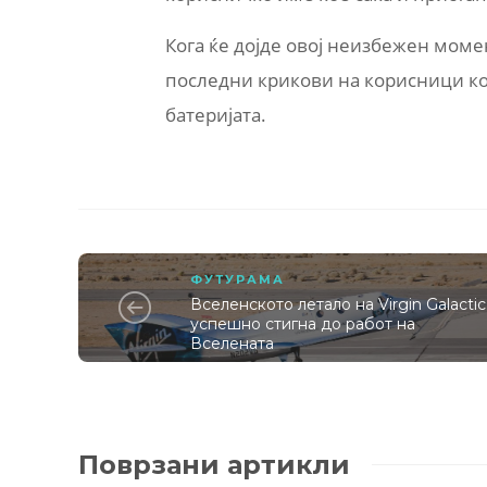
Кога ќе дојде овој неизбежен момен
последни крикови на корисници ко
батеријата.
ФУТУРАМА
Вселенското летало на Virgin Galactic
успешно стигна до работ на
Вселената
Поврзани артикли