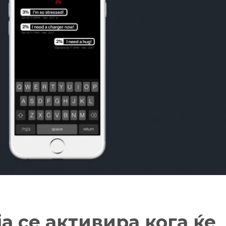
а се активира кога ќе