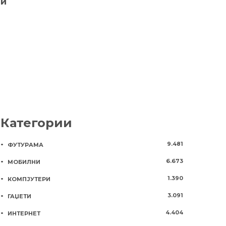
ии
кон земјата? (ВИДЕО)
6 години
155
8 години
1137
Категории
9.481
ФУТУРАМА
6.673
МОБИЛНИ
1.390
КОМПЈУТЕРИ
3.091
ГАЏЕТИ
4.404
ИНТЕРНЕТ