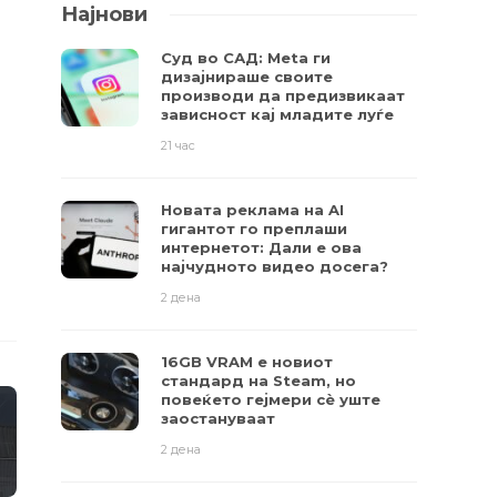
Најнови
Суд во САД: Meta ги
дизајнираше своите
производи да предизвикаат
зависност кај младите луѓе
21 час
Новата реклама на AI
гигантот го преплаши
интернетот: Дали е ова
најчудното видео досега?
2 дена
16GB VRAM е новиот
стандард на Steam, но
повеќето гејмери ​​сè уште
заостануваат
2 дена