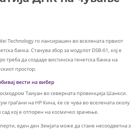
ei Technology го лансирашен во вселената првиот
етска банка. Станува збор за модулот DSB-01, кој е
ро треба да создаде вистинска генетска банка на
скиот простор.
обивај вести на вибер
осмодром Таиуан во северната провинција Шанкси.
ум граѓани на НР Кина, ќе се чува во вселената околу
 сад кој е отпорен на космичко зрачење.
перти, еден ден Земјата може да стане несоодветна з