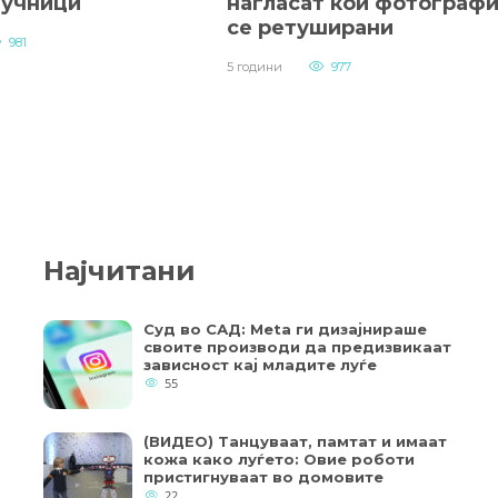
аучници
нагласат кои фотограф
се ретуширани
981
5 години
977
Најчитани
Суд во САД: Meta ги дизајнираше
своите производи да предизвикаат
зависност кај младите луѓе
55
(ВИДЕО) Танцуваат, памтат и имаат
кожа како луѓето: Овие роботи
пристигнуваат во домовите
22