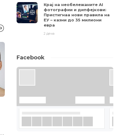
Крај на необележаните AI
фотографии и дипфејкови:
Пристигнаа нови правила на
ЕУ – казни до 35 милиони
евра
2 дена
Facebook
ФУТУРАМА
ФУТУРАМА
Мистериозен астероид
Дексаметаз
испратен од друга
лек за кор
цивилизација се движи
спасува ж