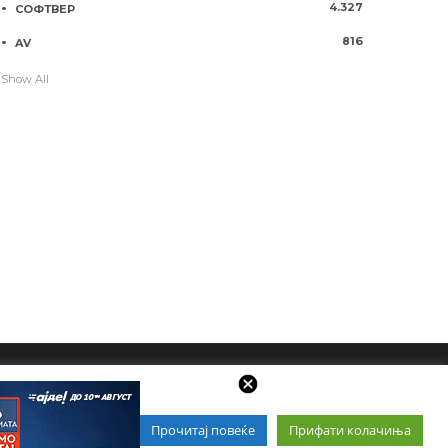
4.327
СОФТВЕР
816
AV
Show All
Прочитај повеќе
Прифати колачиња