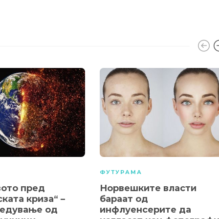
А
ФУТУРАМА
ото пред
Норвешките власти
ката криза“ –
бараат од
едување од
инфлуенсерите да