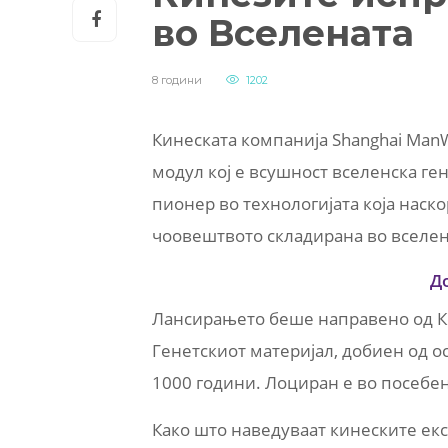
во Вселената
8 години
1202
Кинеската компанија Shanghai ManW
модул кој е всушност вселенска ген
пионер во технологијата која наско
чоовештвото складирана во вселен
Д
Лансирањето беше направено од К
Генетскиот материјал, добиен од ос
1000 години. Лоциран е во посебен
Како што наведуваат кинеските екс