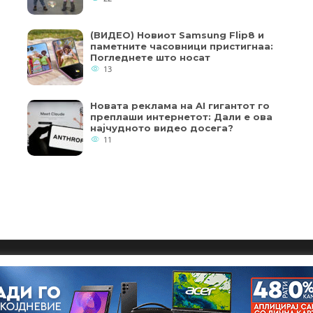
(ВИДЕО) Новиот Samsung Flip8 и
паметните часовници пристигнаа:
Погледнете што носат
13
Новата реклама на AI гигантот го
преплаши интернетот: Дали е ова
најчудното видео досега?
11
кои од колачињата се од суштинско значење за работата на
ернет страница и вашето корисничко искуство. Напомена:
Copyright © 2018 - Member of IAB Macedonia