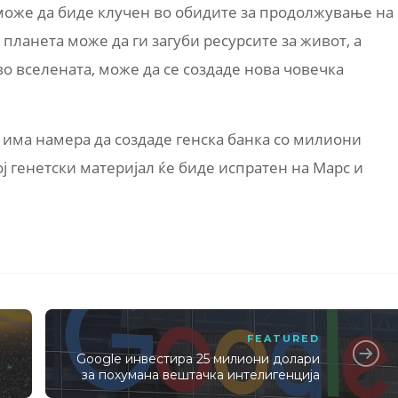
 може да биде клучен во обидите за продолжување на
 планета може да ги загуби ресурсите за живот, а
во вселената, може да се создаде нова човечка
 има намера да создаде генска банка со милиони
 генетски материјал ќе биде испратен на Марс и
FEATURED
Google инвестира 25 милиони долари
за похумана вештачка интелигенција