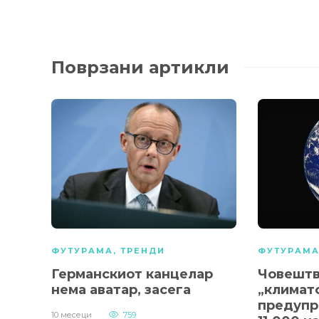
Поврзани артикли
ФУТУРАМА
,
ТРЕНДИ
ФУТУРАМ
Германскиот канцелар
Човештв
нема аватар, засега
„климатс
предупр
10 месеци
759