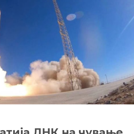
атија ДНК на чување