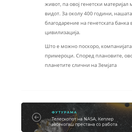
живот, па овој генетски материјал
видот. За околу 400 години, нашата
благодарение на генетската банка 
цивилизација.
Што е можно поскоро, компанијата
примероци. Според плановите, овој
планетите слични на Земјата
ФУТУРАМА
Телескопот на NASA, Кеплер
засекогаш престана со работа