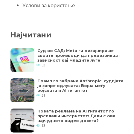
Услови за користење
Најчитани
Суд во САД: Meta ги дизајнираше
своите производи да предизвикаат
зависност кај младите луѓе
53
Трамп го забрани Anthropic, судијата
ја запре одлуката: Војна меѓу
војската и AI гигантот
31
Новата реклама на AI гигантот го
преплаши интернетот: Дали е ова
најчудното видео досега?
13