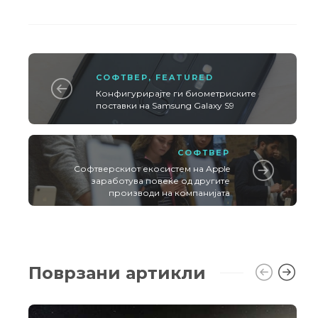
СОФТВЕР
,
FEATURED
Конфигурирајте ги биометриските
поставки на Samsung Galaxy S9
СОФТВЕР
Софтверскиот екосистем на Apple
заработува повеќе од другите
производи на компанијата
Поврзани артикли