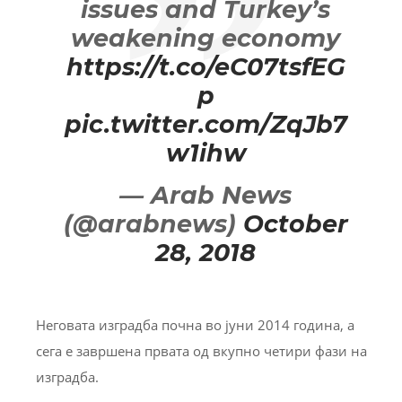
issues and Turkey’s
weakening economy
https://t.co/eC07tsfEG
p
pic.twitter.com/ZqJb7
w1ihw
— Arab News
(@arabnews)
October
28, 2018
Неговата изградба почна во јуни 2014 година, а
сега е завршена првата од вкупно четири фази на
изградба.