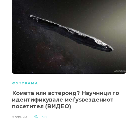
ФУТУРАМА
Комета или астероид? Научници го
идентификувале меѓуѕвездениот
посетител (ВИДЕО)
8 години
1318