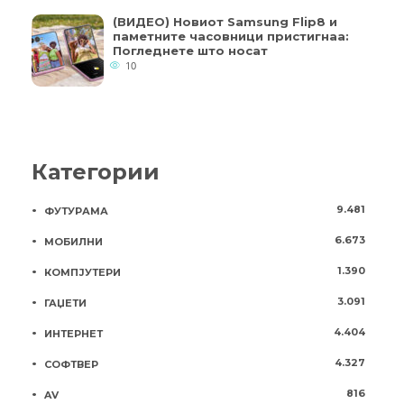
(ВИДЕО) Новиот Samsung Flip8 и
паметните часовници пристигнаа:
Погледнете што носат
10
Категории
9.481
ФУТУРАМА
6.673
МОБИЛНИ
1.390
КОМПЈУТЕРИ
3.091
ГАЏЕТИ
4.404
ИНТЕРНЕТ
4.327
СОФТВЕР
816
AV