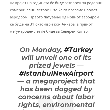
на крајот на годината ќе биде затворен за редовни
комерцијални летови што ќе ги преземе новиот
аеродром. Првото патување од новиот аеродром
ќе биде на 31 октомври кон Анкара, а првиот
меѓународен лет ќе биде за Северен Кипар.
On Monday,
#Turkey
will unveil one of its
prized jewels —
#IstanbulNewAirport
— a megaproject that
has been dogged by
concerns about labor
rights, environmental