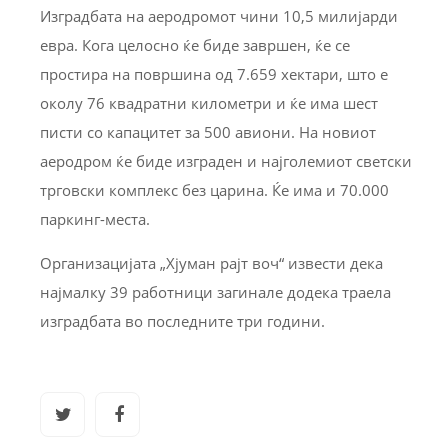
Изградбата на аеродромот чини 10,5 милијарди
евра. Кога целосно ќе биде завршен, ќе се
простира на површина од 7.659 хектари, што е
околу 76 квадратни километри и ќе има шест
писти со капацитет за 500 авиони. На новиот
аеродром ќе биде изграден и најголемиот светски
трговски комплекс без царина. Ќе има и 70.000
паркинг-места.
Организацијата „Хјуман рајт воч“ извести дека
најмалку 39 работници загинале додека траела
изградбата во последните три години.