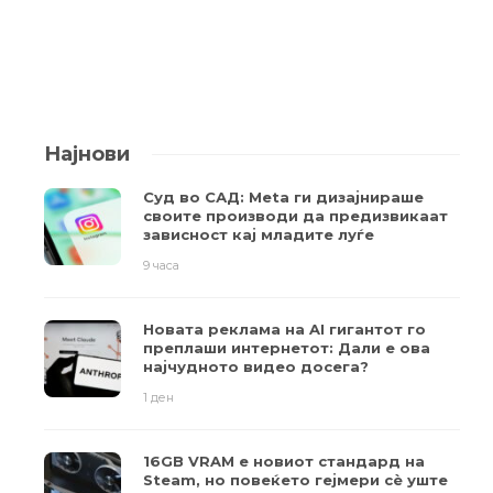
Најнови
Суд во САД: Meta ги дизајнираше
своите производи да предизвикаат
зависност кај младите луѓе
9 часа
Новата реклама на AI гигантот го
преплаши интернетот: Дали е ова
најчудното видео досега?
1 ден
16GB VRAM е новиот стандард на
Steam, но повеќето гејмери ​​сè уште