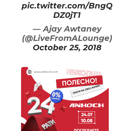
pic.twitter.com/BngQ
DZ0jT1
— Ajay Awtaney
(@LiveFromALounge)
October 25, 2018