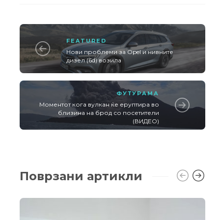
FEATURED
Нови проблеми за Opel и нивните
дизел (6d) возила
ФУТУРАМА
Моментот кога вулкан ќе еруптира во
близина на брод со посетители
(ВИДЕО)
Поврзани артикли