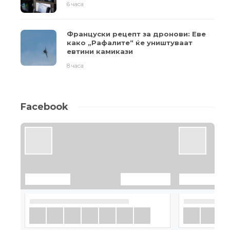
6 часа
Француски рецепт за дронови: Еве
како „Рафалите“ ќе уништуваат
евтини камикази
8 часа
Facebook