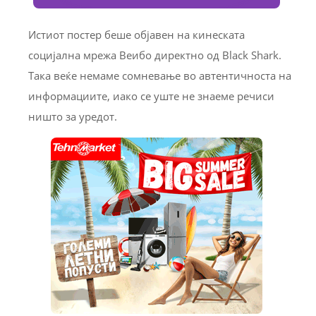
Истиот постер беше објавен на кинеската
социјална мрежа Веибо директно од Black Shark.
Така веќе немаме сомневање во автентичноста на
информациите, иако се уште не знаеме речиси
ништо за уредот.