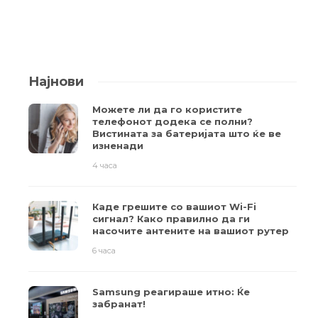
Најнови
Можете ли да го користите
телефонот додека се полни?
Вистината за батеријата што ќе ве
изненади
4 часа
Каде грешите со вашиот Wi-Fi
сигнал? Како правилно да ги
насочите антените на вашиот рутер
6 часа
Samsung реагираше итно: Ќе
забранат!