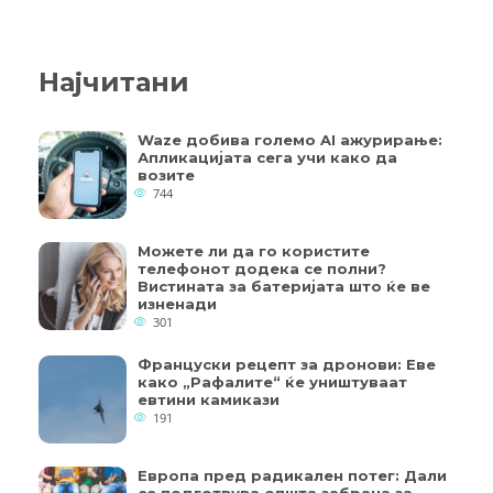
Најчитани
Waze добива големо AI ажурирање:
Апликацијата сега учи како да
возите
744
Можете ли да го користите
телефонот додека се полни?
Вистината за батеријата што ќе ве
изненади
301
Француски рецепт за дронови: Еве
како „Рафалите“ ќе уништуваат
евтини камикази
191
Европа пред радикален потег: Дали
се подготвува општа забрана за