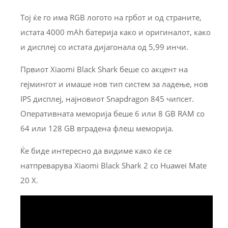
Тој ќе го има RGB логото на грбот и од страните,
истата 4000 mAh батерија како и оригиналот, како
и дисплеј со истата дијагонала од 5,99 инчи.
Првиот Xiaomi Black Shark беше со акцент на
гејмингот и имаше нов тип систем за ладење, нов
IPS дисплеј, најновиот Snapdragon 845 чипсет.
Оперативната меморија беше 6 или 8 GB RAM cо
64 или 128 GB вградена флеш меморија.
Ќе биде интересно да видиме како ќе се
натпреварува Xiaomi Black Shark 2 со Huawei Mate
20 X.