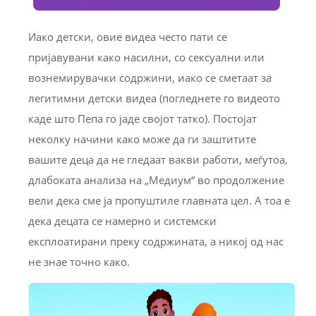
Иако детски, овие видеа често пати се
пријавувани како насилни, со сексуални или
вознемирувачки содржини, иако се сметаат за
легитимни детски видеа (погледнете го видеото
каде што Пепа го јаде својот татко). Постојат
неколку начини како може да ги заштитите
вашите деца да не гледаат вакви работи, меѓутоа,
длабоката анализа на „Медиум“ во продолжение
вели дека сме ја пропуштиле главната цел. А тоа е
дека децата се намерно и системски
експлоатирани преку содржината, а никој од нас
не знае точно како.