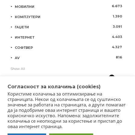
6.673
МОБИЛНИ
1.390
КОМПЈУТЕРИ
3.091
ГАЏЕТИ
4.403
ИНТЕРНЕТ
4.327
СОФТВЕР
816
AV
Show All
Согласност за колачиња (cookies)
Користиме колачиња за оптимизирање на
страницата. Некои од колачињата се од суштинско
значење за работата на страницата, а други помагаат
да ја подобриме оваа интернет страница и вашето
корисничко искуство. Напомена: задолжителните
колачиња се неопходни за користење и пристап до
оваа интернет страница.
Copyright © 2018 - Member of IAB Macedonia