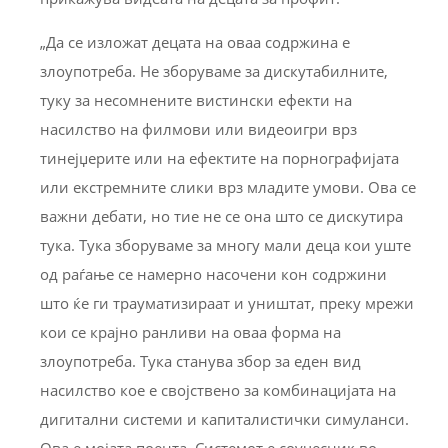
„Да се изложат децата на оваа содржина е
злоупотреба. Не зборуваме за дискутабилните,
туку за несомнените вистински ефекти на
насилство на филмови или видеоигри врз
тинејџерите или на ефектите на порнографијата
или екстремните слики врз младите умови. Ова се
важни дебати, но тие не се она што се дискутира
тука. Тука зборуваме за многу мали деца кои уште
од раѓање се намерно насочени кон содржини
што ќе ги трауматизираат и уништат, преку мрежи
кои се крајно ранливи на оваа форма на
злоупотреба. Тука станува збор за еден вид
насилство кое е својствено за комбинацијата на
дигитални системи и капиталистички симуланси.