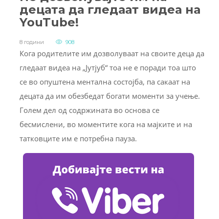
децата да гледаат видеа на
YouTube!
8 години
908
Кога родителите им дозволуваат на своите деца да
гледаат видеа на „Јутјуб“ тоа не е поради тоа што
се во опуштена ментална состојба, па сакаат на
децата да им обезбедат богати моменти за учење.
Голем дел од содржината во основа се
бесмислени, во моментите кога на мајките и на
татковците им е потребна пауза.