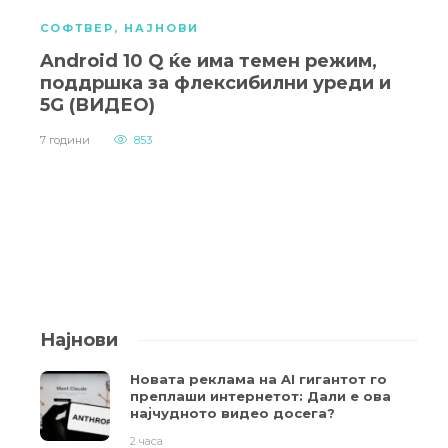
СОФТВЕР
,
НАЈНОВИ
Android 10 Q ќе има темен режим,
поддршка за флексибилни уреди и
5G (ВИДЕО)
7 години
853
Најнови
Новата реклама на AI гигантот го
преплаши интернетот: Дали е ова
најчудното видео досега?
2 часа