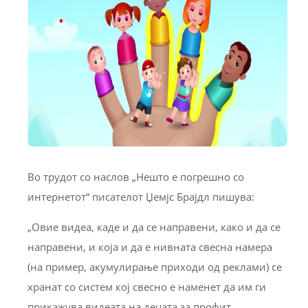
Во трудот со наслов „Нешто е погрешно со
интернетот“ писателот Џемјс Брајдл пишува:
„Овие видеа, каде и да се направени, како и да се
направени, и која и да е нивната свесна намера
(на пример, акумулирање приходи од реклами) се
хранат со систем кој свесно е наменет да им ги
прикажува видеата на децата за профит.