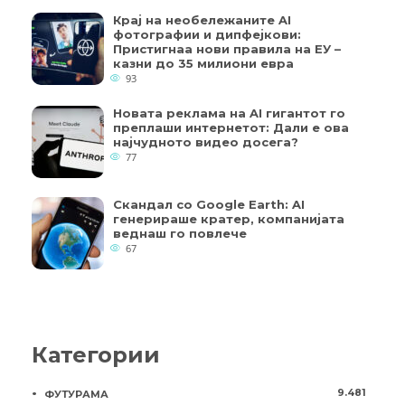
Крај на необележаните AI
фотографии и дипфејкови:
Пристигнаа нови правила на ЕУ –
казни до 35 милиони евра
93
Новата реклама на AI гигантот го
преплаши интернетот: Дали е ова
најчудното видео досега?
77
Скандал со Google Earth: AI
генерираше кратер, компанијата
веднаш го повлече
67
Категории
9.481
ФУТУРАМА