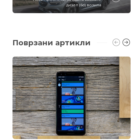
дизел (6d) возила
Поврзани артикли