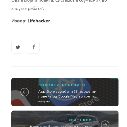
Ова е мојата поента. Системот е соучесник во
злоупотребата“.
Извор:
Lifehacker
СОФТВЕР
,
FEATURED
App Store заработи 93 проценти
повеќе од Google Play во третиот
квартал
FEATURED
Нови проблеми за Opel и нивните