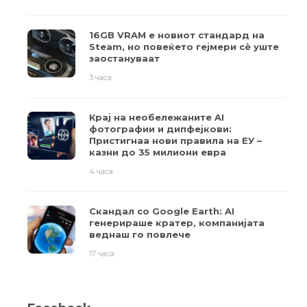
16GB VRAM е новиот стандард на
Steam, но повеќето гејмери ​​сè уште
заостануваат
3 часа
Крај на необележаните AI
фотографии и дипфејкови:
Пристигнаа нови правила на ЕУ –
казни до 35 милиони евра
4 часа
Скандал со Google Earth: AI
генерираше кратер, компанијата
веднаш го повлече
17 часа