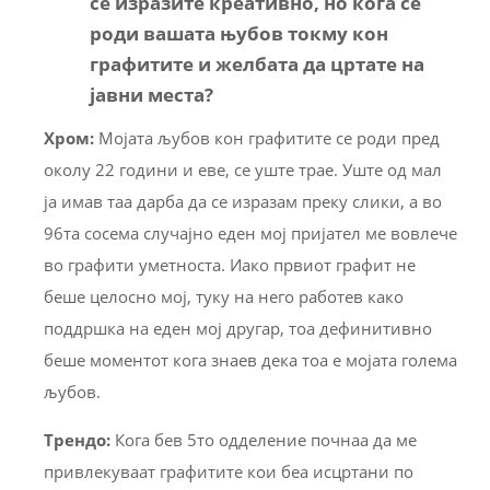
се изразите креативно, но кога се
роди вашата њубов токму кон
графитите и желбата да цртате на
јавни места?
Хром:
Мојата љубов кон графитите се роди пред
околу 22 години и еве, се уште трае. Уште од мал
ја имав таа дарба да се изразам преку слики, а во
96та сосема случајно еден мој пријател ме вовлече
во графити уметноста. Иако првиот графит не
беше целосно мој, туку на него работев како
поддршка на еден мој другар, тоа дефинитивно
беше моментот кога знаев дека тоа е мојата голема
љубов.
Трендо:
Кога бев 5то одделение почнаа да ме
привлекуваат графитите кои беа исцртани по