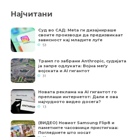
Најчитани
Суд во САД: Meta ги дизајнираше
своите производи да предизвикаат
зависност кај младите луѓе
53
Трамп го забрани Anthropic, судијата
ја запре одлуката: Војна меѓу
војската и AI гигантот
31
Новата реклама на AI гигантот го
преплаши интернетот: Дали е ова
најчудното видео досега?
13
(ВИДЕО) Новиот Samsung Flip8 и
паметните часовници пристигнаа:
Погледнете што носат