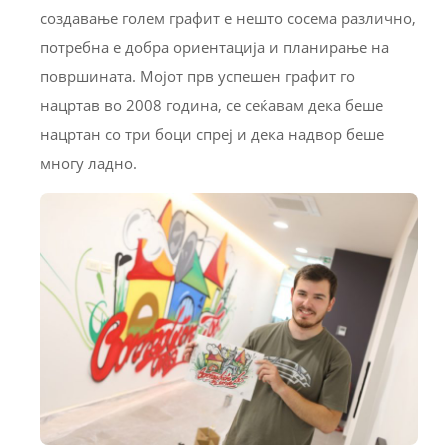
создавање голем графит е нешто сосема различно,
потребна е добра ориентација и планирање на
површината. Мојот прв успешен графит го
нацртав во 2008 година, се сеќавам дека беше
нацртан со три боци спреј и дека надвор беше
многу ладно.