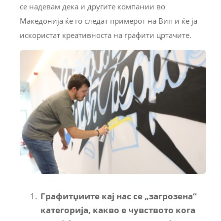
се надевам дека и другите компании во
Македонија ќе го следат примерот на Вип и ќе ја
искористат креативноста на графити цртачите.
Графитџиите кај нас се „загрозена“
категорија, какво е чувството кога