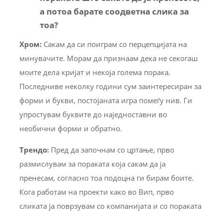
а потоа барате соодветна слика за
тоа?
Хром:
Сакам да си поиграм со перцепцијата на
минувачите. Морам да признаам дека не секогаш
моите дела кријат и некоја голема порака.
Последниве неколку години сум заинтересиран за
форми и букви, постојаната игра помеѓу нив. Ги
упростувам буквите до наједноставни во
необични форми и обратно.
Трендо
:
Пред да започнам со цртање, прво
размислувам за пораката која сакам да ја
пренесам, согласно тоа подоцна ги бирам боите.
Кога работам на проекти како во Вип, прво
сликата ја поврзувам со компанијата и со пораката