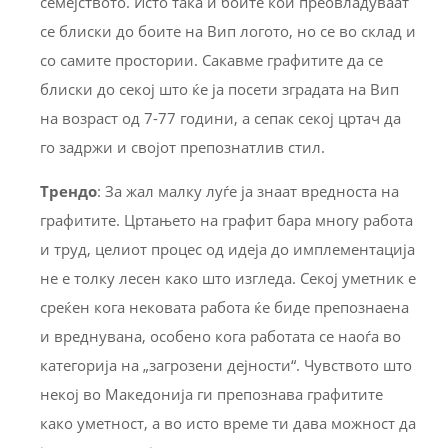
семејството. Исто така и боите кои преовладуваат
се блиски до боите на Вип логото, но се во склад и
со самите простории. Сакавме графитите да се
блиски до секој што ќе ја посети зградата на Вип
на возраст од 7-77 години, а сепак секој цртач да
го задржи и својот препознатлив стил.
Трендо
: За жал малку луѓе ја знаат вредноста на
графитите. Цртањето на графит бара многу работа
и труд, целиот процес од идеја до имплементација
не е толку лесен како што изгледа. Секој уметник е
среќен кога нековата работа ќе биде препознаена
и вреднувана, особено кога работата се наоѓа во
категорија на „загрозени дејности“. Чувството што
некој во Македонија ги препознава графитите
како уметност, а во исто време ти дава можност да