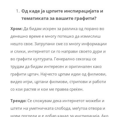
Од каде ја црпите инспирацијата и
тематиката за вашите графити?
Хром:
Да бидам искрен за разлика од порано во
денешно време е многу потешко да измислиш
нешто свое. Затрупани сме со многу информации
и слики, интернетот си го направи своето дури и
во графити културата. Генерално секогаш се
трудам да бидам интересен и оригинален како
графити цртач. Најчесто црпам идеи од филмови,
видео игри, цртани филмови, стрипови и работи
со кои растев и кои ме правеа среќен.
Трендо
:
Се сложувам дека интернетот можеби и
штети на уметничката слобода, меѓутоа отвора и
нови погледи и е добар канал за инспирација. Ако