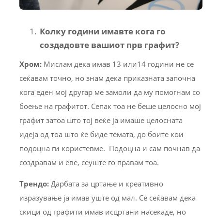
Колку години имавте кога го
создадовте вашиот прв графит?
Хром:
Мислам дека имав 13 или14 години не се
сеќавам точно, но знам дека приказната започна
кога еден мој другар ме замоли да му помогнам со
боење на графитот. Сепак тоа не беше целосно мој
графит затоа што тој веќе ја имаше целосната
идеја од тоа што ќе биде темата, до боите кои
подоцна ги користевме. Подоцна и сам почнав да
создравам и еве, сеуште го правам тоа.
Трендо
:
Дарбата за цртање и креативно
изразување ја имав уште од мал. Се сеќавам дека
скици од графити имав исцртани насекаде, но