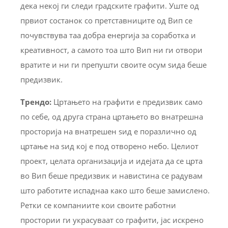
дека некој ги следи градските графити. Уште од
првиот состанок со претставниците од Вип се
почувствува таа добра енергија за соработка и
креативност, а самото тоа што Вип ни ги отвори
вратите и ни ги препушти своите осум ѕида беше
предизвик.
Трендо
:
Цртањето на графити е предизвик само
по себе, од друга страна цртањето во внатрешна
просторија на внатрешен ѕид е поразлично од
цртање на ѕид кој е под отворено небо. Целиот
проект, целата организација и идејата да се црта
во Вип беше предизвик и навистина се радувам
што работите испаднаа како што беше замислено.
Ретки се компаниите кои своите работни
простории ги украсуваат со графити, јас искрено