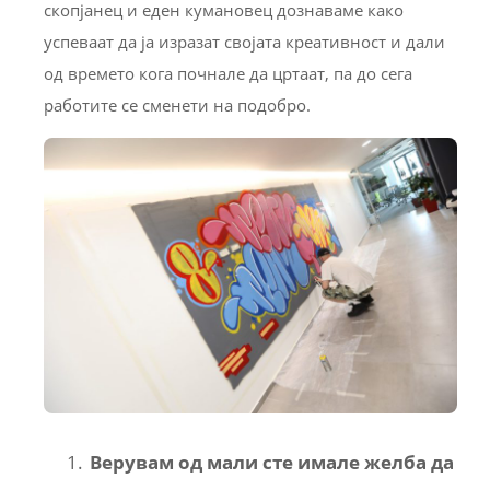
скопјанец и еден кумановец дознаваме како
успеваат да ја изразат својата креативност и дали
од времето кога почнале да цртаат, па до сега
работите се сменети на подобро.
Верувам од мали сте имале желба да