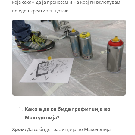
која сакам да ја пренесем и на крај ги вклопувам
во еден креативен цртаж.
Како е да се биде графитџија во
Македонија?
Хром:
Да се биде графитџија во Македонија,