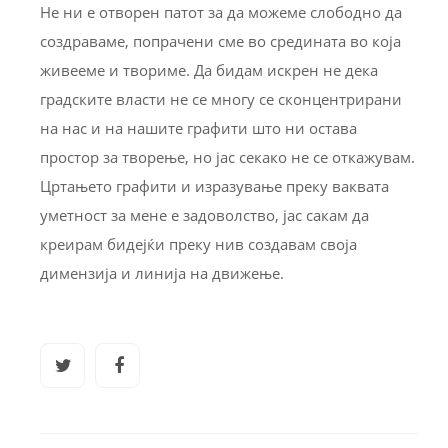
Не ни е отворен патот за да можеме слободно да
создраваме, попрачени сме во средината во која
живееме и твориме. Да бидам искрен не дека
градските власти не се многу се сконцентрирани
на нас и на нашите графити што ни остава
простор за творење, но јас секако не се откажувам.
Цртањето графити и изразување преку ваквата
уметност за мене е задоволство, јас сакам да
креирам бидејќи преку нив создавам своја
димензија и линија на движење.