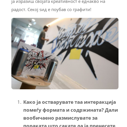
ја изразиш својата креативност е еднакво на
радост. Секој ѕид е поубав со графити!
Како ја остварувате таа интеракција
помеѓу формата и содржината? Дали
вообичаено размислувате за
пораката што сакате да ја пренесете,