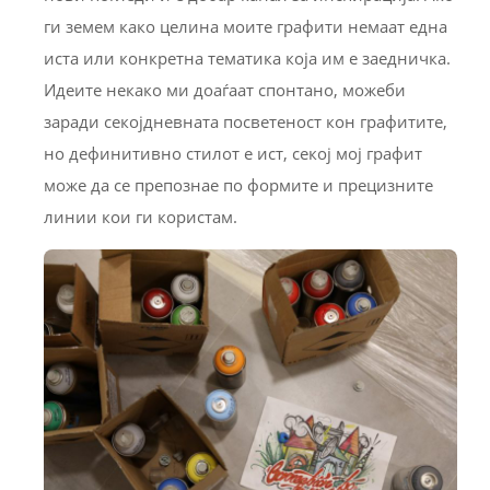
ги земем како целина моите графити немаат една
иста или конкретна тематика која им е заедничка.
Идеите некако ми доаѓаат спонтано, можеби
заради секојдневната посветеност кон графитите,
но дефинитивно стилот е ист, секој мој графит
може да се препознае по формите и прецизните
линии кои ги користам.