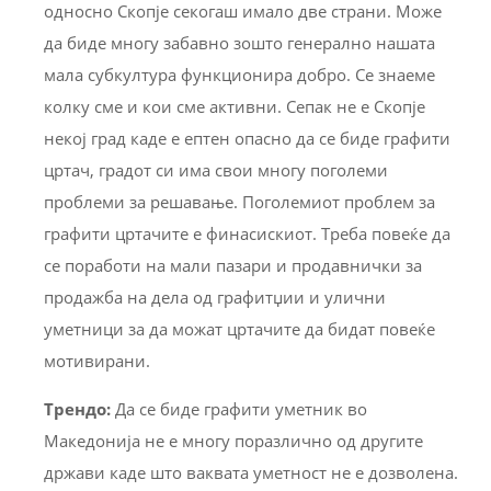
односно Скопје секогаш имало две страни. Може
да биде многу забавно зошто генерално нашата
мала субкултура функционира добро. Се знаеме
колку сме и кои сме активни. Сепак не е Скопје
некој град каде е ептен опасно да се биде графити
цртач, градот си има свои многу поголеми
проблеми за решавање. Поголемиот проблем за
графити цртачите е финасискиот. Треба повеќе да
се поработи на мали пазари и продавнички за
продажба на дела од графитџии и улични
уметници за да можат цртачите да бидат повеќе
мотивирани.
Трендо
:
Да се биде графити уметник во
Македонија не е многу поразлично од другите
држави каде што ваквата уметност не е дозволена.