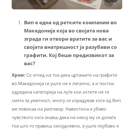
Вип е една од ретките компании во
Македонија која во својата нова
зграда ги отвори вратите за вас и
својата внатрешност ја разубави со
графити. Кој беше предизвикот за
вас?
Хром:
Со оглед на тоа дека цртањето на графити
во Македонија се уште не е легално, а и постои
одредена категорија на луѓе кои истите не ги
смета за уметност, многу се израдував кога од Вип
ме повикаа на разговор. Навистина е убаво
чувството кога знаеш дека на некој му се допаѓа
тоа што го правиш секојдневно, а уште поубаво е