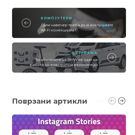
КОМПЈУТЕРИ
Дали навечер треба да ја исклучувате
Wi-Fi конекцијата?
ФУТУРАМА
Вработените на BMW ќе одат на
работа со електрични велосипеди
Поврзани артикли