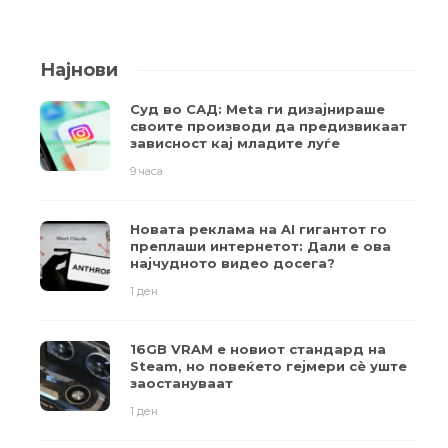
Најнови
Суд во САД: Meta ги дизајнираше
своите производи да предизвикаат
зависност кај младите луѓе
9 часа
Новата реклама на AI гигантот го
преплаши интернетот: Дали е ова
најчудното видео досега?
1 ден
16GB VRAM е новиот стандард на
Steam, но повеќето гејмери ​​сè уште
заостануваат
1 ден