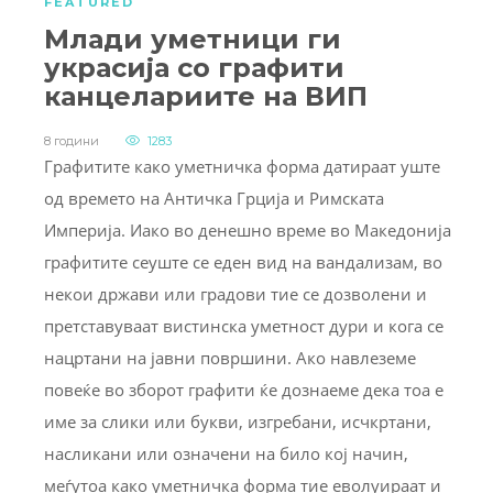
FEATURED
Млади уметници ги
украсија со графити
канцелариите на ВИП
8 години
1283
Графитите како уметничка форма датираат уште
од времето на Античка Грција и Римската
Империја. Иако во денешно време во Македонија
графитите сеуште се еден вид на вандализам, во
некои држави или градови тие се дозволени и
претставуваат вистинска уметност дури и кога се
нацртани на јавни површини. Ако навлеземе
повеќе во зборот графити ќе дознаеме дека тоа е
име за слики или букви, изгребани, исчкртани,
насликани или означени на било кој начин,
меѓутоа како уметничка форма тие еволуираат и