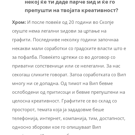
некој ќе ти даде парче ѕид и ќе го
препушти на твојата креативност?
Хром:
И после повеќе од 20 години во Скопје
сеуште нема легални ѕидови за цртање на
графити. Последниве неколку години започнаа
некакви мали соработки со градските власти што е
за пофалба. Повеќето цртежи со во договор со
приватни сопственици или се нелегални. За нас
секогаш сликите говорат. Затоа соработката со Вип
многу ни се допадна. Од тимот на Вип бевме
ослободени од притисоци и бевме препуштени на
целосна креативност. Графитите се во склад со
просторот, темата која ја зададовме беше
телефонија, интернет, компанија, тим, достапност,
односно зборови кое го опишуваат Вип