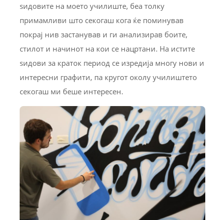
ѕидовите на моето училиште, беа толку
примамливи што секогаш кога ќе поминував
покрај нив застанував и ги анализирав боите,
стилот и начинот на кои се нацртани. На истите
ѕидови за краток период се изредија многу нови и
интересни графити, па кругот околу училиштето
секогаш ми беше интересен.