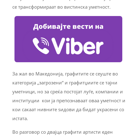
се трансформираат во вистинска уметност.
За жал во Македонија, графитите се сеуште во
категорија „загрозени“ и графитџиите се тајни
уметници, но за среќа постојат луѓе, компании и
институции кои ја препознаваат оваа уметност и
кои сакаат нивните ѕидови да бидат украсени со
истата.
Во разговор со двајца графити артисти еден