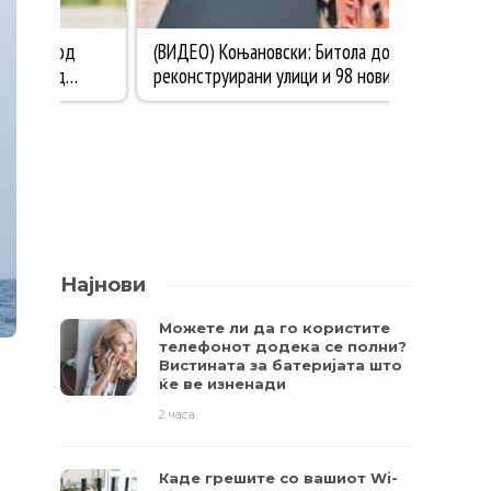
Најнови
Можете ли да го користите
телефонот додека се полни?
Вистината за батеријата што
ќе ве изненади
2 часа
Каде грешите со вашиот Wi-