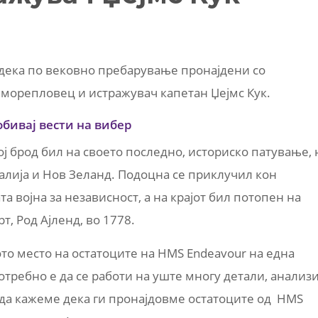
дека по вековно пребарување пронајдени со
 морепловец и истражувач капетан Џејмс Кук.
обивај вести на вибер
ој брод бил на своето последно, историско патување, 
ралија и Нов Зеланд. Подоцна се приклучил кон
а војна за независност, а на крајот бил потопен на
т, Род Ајленд, во 1778.
то место на остатоците на HMS Endeavour на една
отребно е да се работи на уште многу детали, анализ
да кажеме дека ги пронајдовме остатоците од HMS