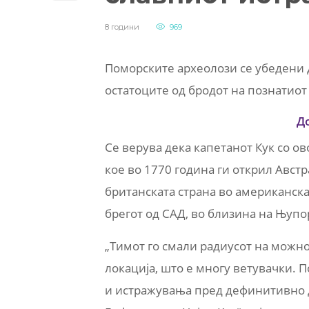
8 години
969
Поморските археолози се убедени 
остатоците од бродот на познатиот
Д
Се верува дека капетанот Кук со ов
кое во 1770 година ги открил Авст
британската страна во американскат
брегот од САД, во близина на Њупор
„Тимот го смали радиусот на можно
локација, што е многу ветувачки. П
и истражувања пред дефинитивно 