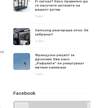
Fi сигнал? Како правилно да
ги насочите антените на
вашиот рутер
3 часа
Samsung реагираше итно: Ќе
забранат!
4 часа
на
Француски рецепт за
дронови: Еве како
„Рафалите“ ќе уништуваат
евтини камикази
5 часа
Facebook
и