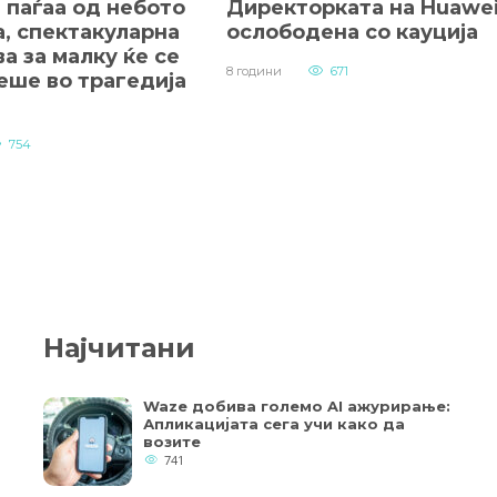
 паѓаа од небото
Директорката на Huawe
а, спектакуларна
ослободена со кауција
а за малку ќе се
8 години
671
еше во трагедија
754
Најчитани
Waze добива големо AI ажурирање:
Апликацијата сега учи како да
возите
741