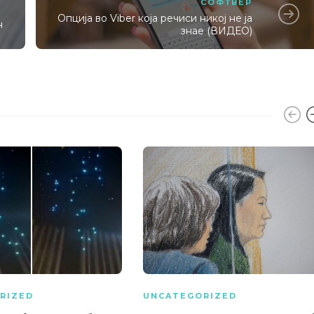
СОФТВЕР
Опција во Viber која речиси никој не ја
н
знае (ВИДЕО)
RIZED
UNCATEGORIZED