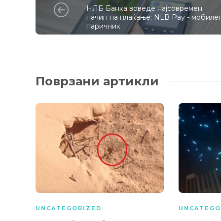
НЛБ Банка воведе најсовремен
начин на плаќање: NLB Pay - мобиле
паричник
Поврзани артикли
UNCATEGORIZED
UNCATEGO