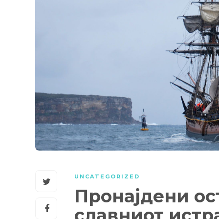
UNCATEGORIZED
Пронајдени ос
славниот истр