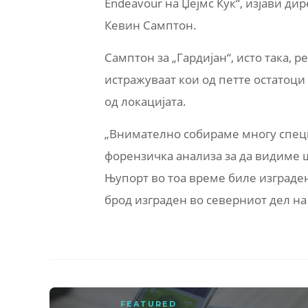
Endeavour на Џејмс Кук“, изјави д
Кевин Самптон.
Самптон за „Гардијан“, исто така,
истражуваат кои од петте остатоц
од локацијата.
„Внимателно собираме многу спец
форензичка анализа за да видиме 
Њупорт во тоа време биле изграден
брод изграден во северниот дел на А
FEATURED