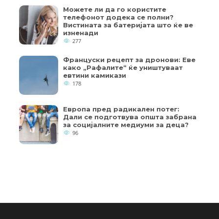
Можете ли да го користите
телефонот додека се полни?
Вистината за батеријата што ќе ве
изненади
277
Француски рецепт за дронови: Еве
како „Рафалите“ ќе уништуваат
евтини камикази
178
Европа пред радикален потег:
Дали се подготвува општа забрана
за социјалните медиуми за деца?
96