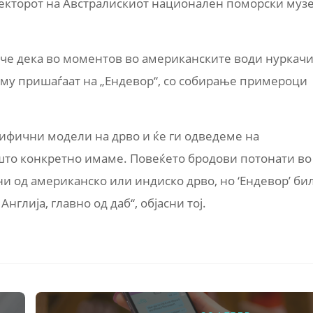
иректорот на Австралискиот национален поморски музе
 рече дека во моментов во американските води нуркач
и му пришаѓаат на „Ендевор“, со собирање примероци
ифични модели на дрво и ќе ги одведеме на
што конкретно имаме. Повеќето бродови потонати во
и од американско или индиско дрво, но ‘Ендевор’ би
нглија, главно од даб“, објасни тој.