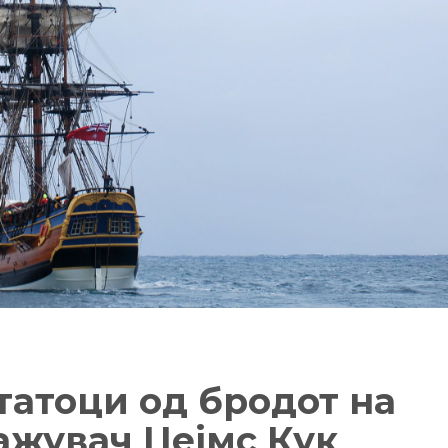
татоци од бродот на
ажувач Џејмс Кук