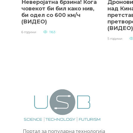
Неверојатна брзина! Кога
Дронови
човекот би бил како нив,
над Кин
би одел со 600 км/ч
претстав
(ВИДЕО)
претвор
(ВИДЕО)
6 години
1163
5 години
Портал за популарна технологија