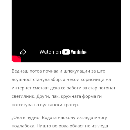
Веднаш потоа почнаа и шпекулации за што
всушност станува збор, а некои корисници на
интернет сметаат дека се работи за стар потонат
светилник. Други, пак, кружната форма ги
потсетува на вулкански кратер.
„Ова е чудно. Водата наоколу изгледа многу
подлабока. Ништо во оваа област не изгледа