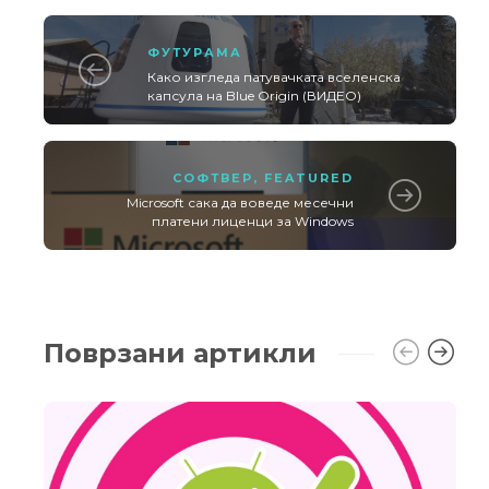
ФУТУРАМА
Како изгледа патувачката вселенска
капсула на Blue Origin (ВИДЕО)
СОФТВЕР
,
FEATURED
Microsoft сака да воведе месечни
платени лиценци за Windows
Поврзани артикли