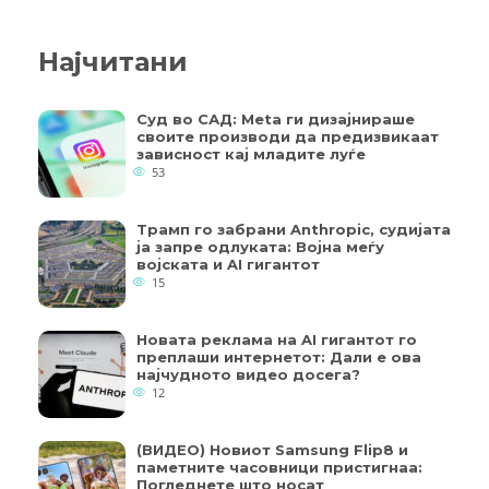
Најчитани
Суд во САД: Meta ги дизајнираше
своите производи да предизвикаат
зависност кај младите луѓе
53
Трамп го забрани Anthropic, судијата
ја запре одлуката: Војна меѓу
војската и AI гигантот
15
Новата реклама на AI гигантот го
преплаши интернетот: Дали е ова
најчудното видео досега?
12
(ВИДЕО) Новиот Samsung Flip8 и
паметните часовници пристигнаа:
Погледнете што носат