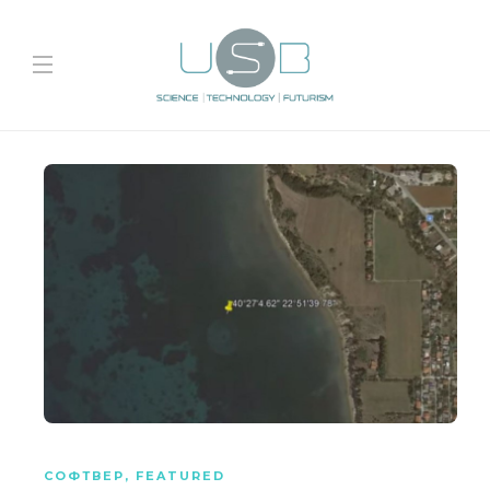
СОФТВЕР
,
FEATURED