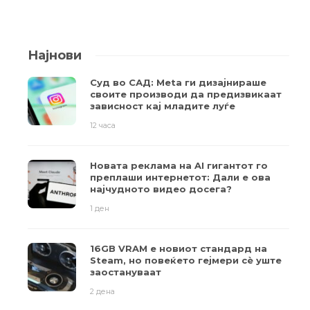
Најнови
Суд во САД: Meta ги дизајнираше
своите производи да предизвикаат
зависност кај младите луѓе
12 часа
Новата реклама на AI гигантот го
преплаши интернетот: Дали е ова
најчудното видео досега?
1 ден
16GB VRAM е новиот стандард на
Steam, но повеќето гејмери ​​сè уште
заостануваат
2 дена