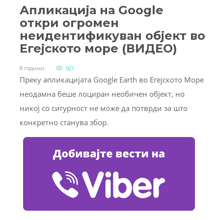
Апликација на Google
откри огромен
неидентификуван објект во
Егејското море (ВИДЕО)
8 години
921
Преку апликацијата Google Earth во Егејското Море
неодамна беше лоциран необичен објект, но
никој со сигурност не може да потврди за што
конкретно станува збор.