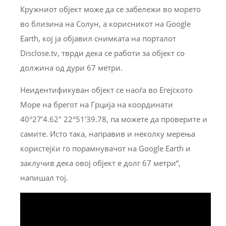
Кружниот објект може да се забележи во морето
во близина на Солун, а корисникот на Google
Earth, кој ја објавил снимката на порталот
Disclose.tv, тврди дека се работи за објект со
должина од дури 67 метри.
Неидентификуван објект се наоѓа во Егејското
Море на брегот на Грција на координати
40°27’4.62″ 22°51’39.78, па можете да проверите и
самите. Исто така, направив и неколку мерења
користејќи го порамнувачот на Google Earth и
заклучив дека овој објект е долг 67 метри“,
напишал тој.