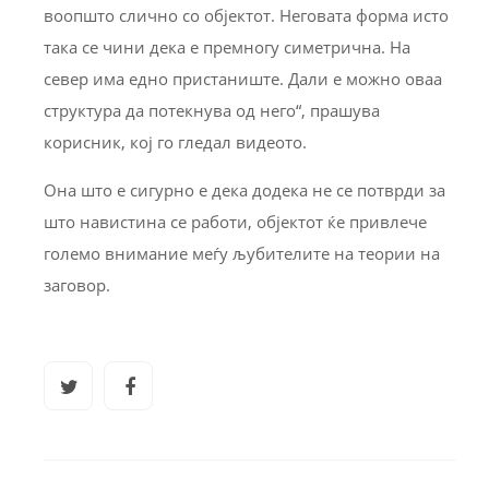
воопшто слично со објектот. Неговата форма исто
така се чини дека е премногу симетрична. На
север има едно пристаниште. Дали е можно оваа
структура да потекнува од него“, прашува
корисник, кој го гледал видеото.
Она што е сигурно е дека додека не се потврди за
што навистина се работи, објектот ќе привлече
големо внимание меѓу љубителите на теории на
заговор.