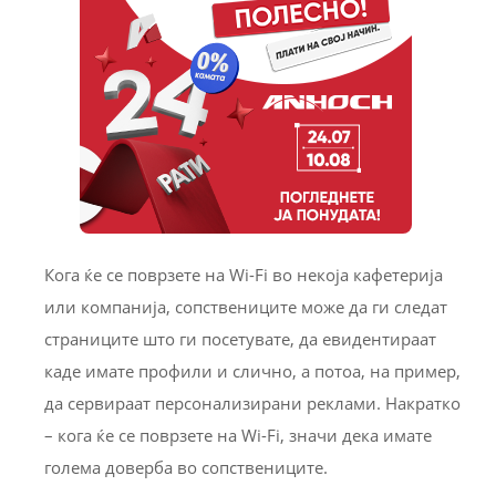
Кога ќе се поврзете на Wi-Fi во некоја кафетерија
или компанија, сопствениците може да ги следат
страниците што ги посетувате, да евидентираат
каде имате профили и слично, а потоа, на пример,
да сервираат персонализирани реклами. Накратко
– кога ќе се поврзете на Wi-Fi, значи дека имате
голема доверба во сопствениците.