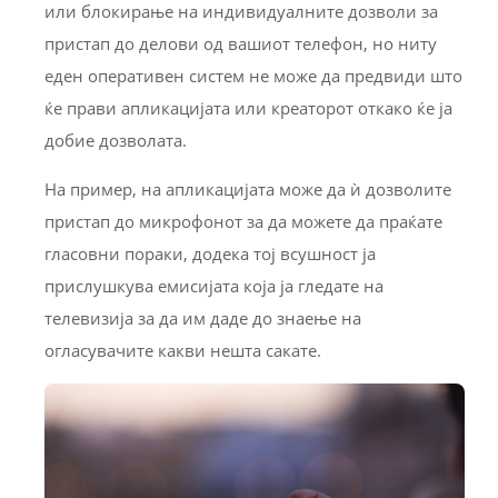
или блокирање на индивидуалните дозволи за
пристап до делови од вашиот телефон, но ниту
еден оперативен систем не може да предвиди што
ќе прави апликацијата или креаторот откако ќе ја
добие дозволата.
На пример, на апликацијата може да ѝ дозволите
пристап до микрофонот за да можете да праќате
гласовни пораки, додека тој всушност ја
прислушкува емисијата која ја гледате на
телевизија за да им даде до знаење на
огласувачите какви нешта сакате.