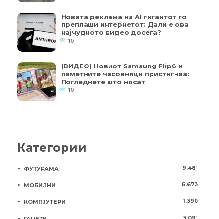
Новата реклама на AI гигантот го
преплаши интернетот: Дали е ова
најчудното видео досега?
10
(ВИДЕО) Новиот Samsung Flip8 и
паметните часовници пристигнаа:
Погледнете што носат
10
Категории
9.481
ФУТУРАМА
6.673
МОБИЛНИ
1.390
КОМПЈУТЕРИ
3.091
ГАЏЕТИ