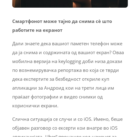
Смартфонот може тајно да снима сѐ што
работите на екранот
Дали знаете дека вашиот паметен телефон може
да ја снима и содржината од вашиот екран? Оваа
мобилна верзија на keylogging доби низа докази
по вознемирувачка репортажа во која се тврди
дека експертите за безбедност откриле куп
апликации за Андроид кои на трети лица им
праќаат фотографии и видео снимки од
кориснички екрани.
Слична ситуација се случи и со iOS. Имено, беше
објавен разговор со ексерти кои внатре во iOS
апликацијата „Uber“ пронашле код наменет за