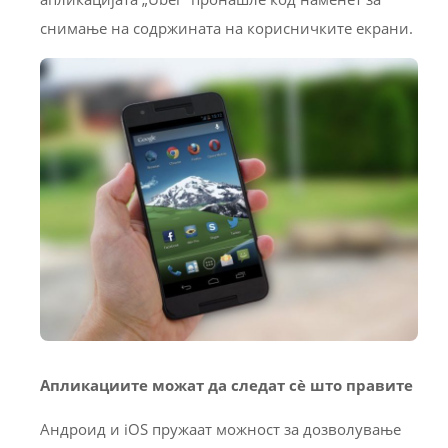
снимање на содржината на корисничките екрани.
Апликациите можат да следат сѐ што правите
Андроид и iOS пружаат можност за дозволување