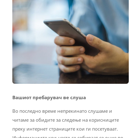
Вашиот пребарувач ве слуша
Во последно време непрекинато слушаме и
читаме за обидите за следење на корисниците
преку интернет страниците кои ги посетуваат.
Информациите кои често се собираат се оние во