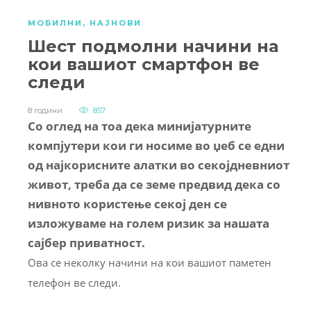
МОБИЛНИ
,
НАЈНОВИ
Шест подмолни начини на
кои вашиот смартфон ве
следи
8 години
857
Со оглед на тоа дека минијатурните
компјутери кои ги носиме во џеб се едни
од најкорисните алатки во секојдневниот
живот, треба да се земе предвид дека со
нивното користење секој ден се
изложуваме на голем ризик за нашата
сајбер приватност.
Ова се неколку начини на кои вашиот паметен
телефон ве следи.