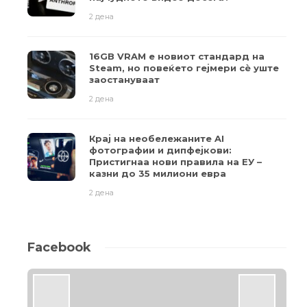
2 дена
16GB VRAM е новиот стандард на
Steam, но повеќето гејмери ​​сè уште
заостануваат
2 дена
Крај на необележаните AI
фотографии и дипфејкови:
Пристигнаа нови правила на ЕУ –
казни до 35 милиони евра
2 дена
Facebook