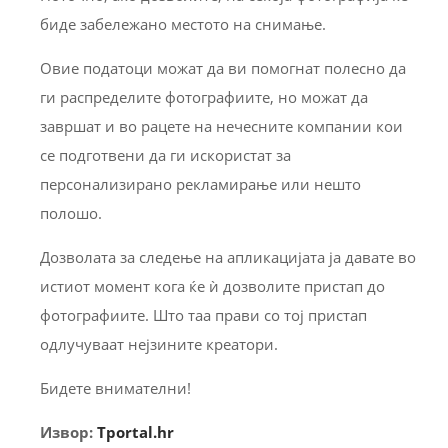
биде забележано местото на снимање.
Овие податоци можат да ви помогнат полесно да
ги распределите фотографиите, но можат да
завршат и во рацете на нечесните компании кои
се подготвени да ги искористат за
персонализирано рекламирање или нешто
полошо.
Дозволата за следење на апликацијата ја давате во
истиот момент кога ќе ѝ дозволите пристап до
фотографиите. Што таа прави со тој пристап
одлучуваат нејзините креатори.
Бидете внимателни!
Извор:
Tportal.hr