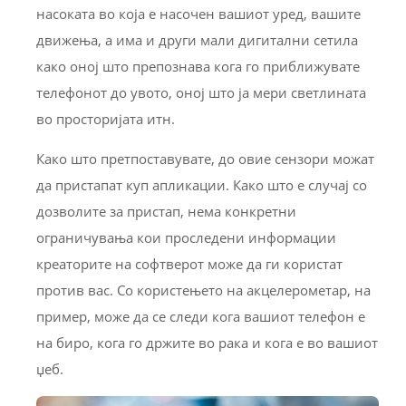
насоката во која е насочен вашиот уред, вашите
движења, а има и други мали дигитални сетила
како оној што препознава кога го приближувате
телефонот до увото, оној што ја мери светлината
во просторијата итн.
Како што претпоставувате, до овие сензори можат
да пристапат куп апликации. Како што е случај со
дозволите за пристап, нема конкретни
ограничувања кои проследени информации
креаторите на софтверот може да ги користат
против вас. Со користењето на акцелерометар, на
пример, може да се следи кога вашиот телефон е
на биро, кога го држите во рака и кога е во вашиот
џеб.