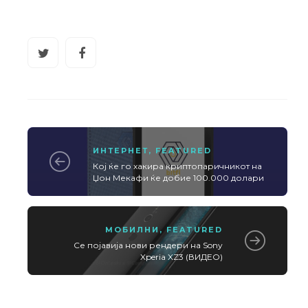
ИНТЕРНЕТ
,
FEATURED
Кој ќе го хакира криптопаричникот на
Џон Мекафи ќе добие 100.000 долари
МОБИЛНИ
,
FEATURED
Се појавија нови рендери на Sony
Xperia XZ3 (ВИДЕО)