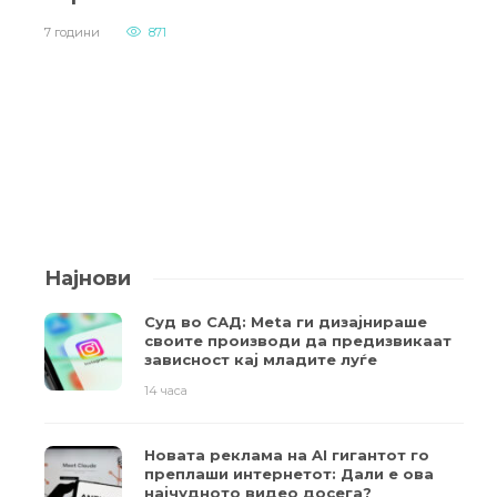
7 години
871
Најнови
Суд во САД: Meta ги дизајнираше
своите производи да предизвикаат
зависност кај младите луѓе
14 часа
Новата реклама на AI гигантот го
преплаши интернетот: Дали е ова
најчудното видео досега?