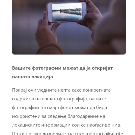
Вашите фотографии можат да ја откријат
вашата локација
Покрај очигледните непта како конкретната
содржина на вашата фотографија, вашите
фотографии на смартфонот можат да бидат
искористени за следење благодарение на
локациските информации кои се наоѓаат во нив.
Поточно, ако дозволите, на секоја фотографија ќе