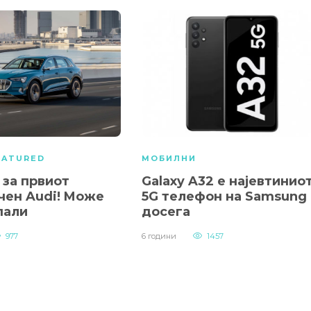
EATURED
МОБИЛНИ
 за првиот
Galaxy A32 е најевтинио
чен Audi! Mоже
5G телефон на Samsung
пали
досега
977
6 години
1457