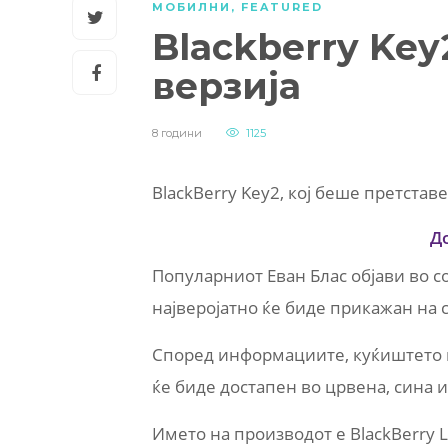
МОБИЛНИ
,
FEATURED
Blackberry Key
верзија
8 години
1125
BlackBerry Key2, кој беше претставе
Д
Популарниот Еван Блас објави во с
најверојатно ќе биде прикажан на 
Според информациите, куќиштето на
ќе биде достапен во црвена, сина и
Името на производот е BlackBerry 