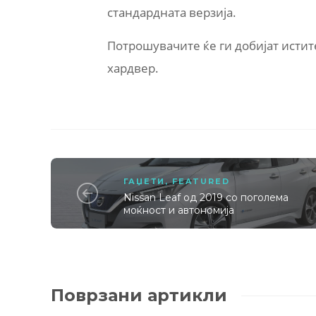
стандардната верзија.
Потрошувачите ќе ги добијат истит
хардвер.
ГАЏЕТИ
,
FEATURED
Nissan Leaf од 2019 со поголема
моќност и автономија
Поврзани артикли