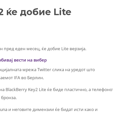
2 ќе добие Lite
н пред еден месец, ќе добие Lite верзија.
обивај вести на вибер
оцијалната мрежа Twitter слика на уредот што
саемот IFA во Берлин.
 BlackBerry Key2 Lite ќе биде пластично, а телефоно
 бронза.
Luna и неговите димензии ќе бидат исти како и