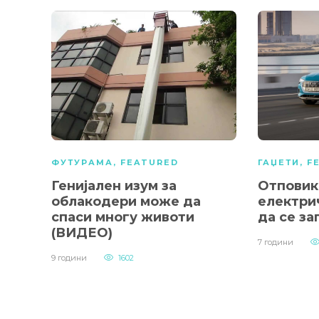
ФУТУРАМА
,
FEATURED
ГАЏЕТИ
,
F
Генијален изум за
Отповик
облакодери може да
електри
спаси многу животи
да се за
(ВИДЕО)
7 години
9 години
1602