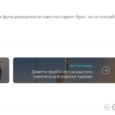
е функционалности како постариот брат, но со послаб
ФУТУРАМА
Деветти пробен лет на ракетата
наменета за вселенски туризам