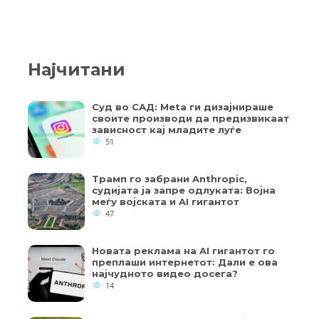
Најчитани
Суд во САД: Meta ги дизајнираше
своите производи да предизвикаат
зависност кај младите луѓе
51
Трамп го забрани Anthropic,
судијата ја запре одлуката: Војна
меѓу војската и AI гигантот
47
Новата реклама на AI гигантот го
преплаши интернетот: Дали е ова
најчудното видео досега?
14