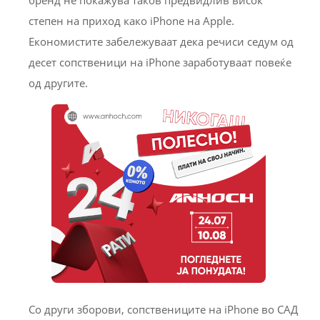
степен на приход како iPhone на Apple.
Економистите забележуваат дека речиси седум од
десет сопственици на iPhone заработуваат повеќе
од другите.
Со други зборови, сопствениците на iPhone во САД