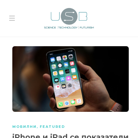
МОБИЛНИ
,
FEATURED
iPhone и iPad се показатели