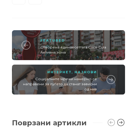
FEATURED
Отворена единаесеттата Coca-Cola
Активна зона
ИНТЕРНЕТ
,
НАЈНОВИ
Социјалните мрежи намерно се
направени за луѓето да станат зависни
од нив
Поврзани артикли