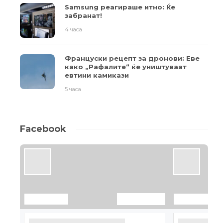
Samsung реагираше итно: Ќе
забранат!
4 часа
Француски рецепт за дронови: Еве
како „Рафалите“ ќе уништуваат
евтини камикази
5 часа
Facebook