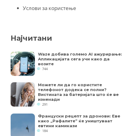
Услови за користење
Најчитани
Waze добива големо AI ажурирање:
Апликацијата сега учи како да
возите
744
Можете ли да го користите
телефонот додека се полни?
Вистината за батеријата што ќе ве
изненади
291
Француски рецепт за дронови: Еве
како „Рафалите“ ќе уништуваат
евтини камикази
184