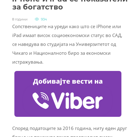
за богатство
8 години
934
Сопствениците на уреди како што се iPhone или
iPad имаат висок социоекономски статус во САД,
се наведува во студијата на Универзитетот од
Чикаго и Националното биро за економски
истражувања.
Според податоците за 2016 година, ниту еден друг
бренд не покажува таков предвидлив висок