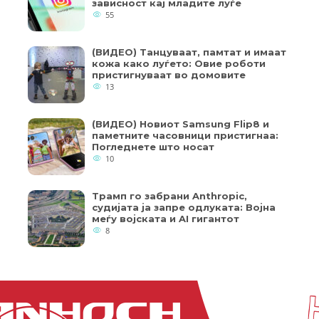
зависност кај младите луѓе
55
(ВИДЕО) Танцуваат, памтат и имаат
кожа како луѓето: Овие роботи
пристигнуваат во домовите
13
(ВИДЕО) Новиот Samsung Flip8 и
паметните часовници пристигнаа:
Погледнете што носат
10
Трамп го забрани Anthropic,
судијата ја запре одлуката: Војна
меѓу војската и AI гигантот
8