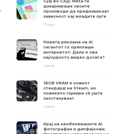
Суд во САД: Meta ги
дизајнираше своите
а
производи да предизвикаат
зависност кај младите луѓе
13 часа
Новата реклама на AI
гигантот го преплаши
интернетот: Дали е ова
најчудното видео досега?
2 дена
16GB VRAM е новиот
стандард на Steam, но
повеќето гејмери ​​сè уште
заостануваат
2 дена
Крај на необележаните AI
фотографии и дипфејкови: