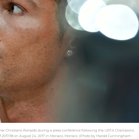
 Christiano Ronaldo during a press conference following the UEFA Champions
f 2017/18 on August 24, 2017 in Monaco, Monaco. (Photo by Harold Cunningham -