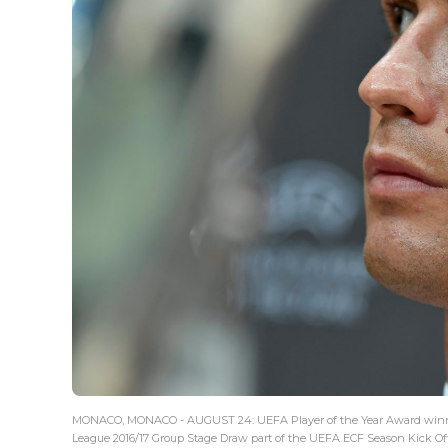
MONACO, MONACO - AUGUST 24: UEFA Player of the Year Award winner
League 2016/17 Group Stage Draw part of the UEFA ECF Season Kick Of