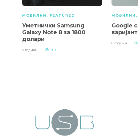
МОБИЛНИ
,
FEATURED
МОБИЛНИ
Уметнички Samsung
Google 
Galaxy Note 8 за 1800
варијант
долари
8 години
9 години
1010