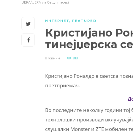
UEFA/UEFA via Getty Images)
ИНТЕРНЕТ
,
FEATURED
Кристијано Ро
тинејџерска се
8 години
918
Кристијано Роналдо е светска позна
претприемач.
Д
Во последните неколку години тој
технолошки производи вклучувајќи
слушалки Monster и ZTE мобилен т