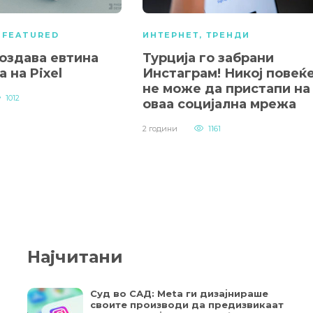
,
FEATURED
ИНТЕРНЕТ
,
ТРЕНДИ
создава евтина
Турција го забрани
а на Pixel
Инстаграм! Никој повеќ
не може да пристапи на
1012
оваа социјална мрежа
2 години
1161
Најчитани
Суд во САД: Meta ги дизајнираше
своите производи да предизвикаат