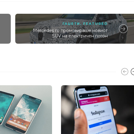
ГАЏЕТИ
,
FEATURED
Mercedes го промовираше новиот
SUV на електричен погон