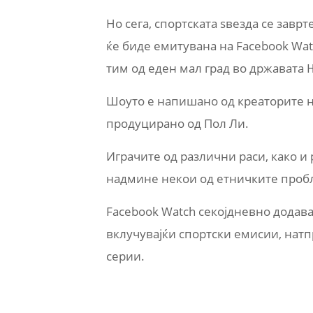
Но сега, спортската ѕвезда се завр
ќе биде емитувана на Facebook Wat
тим од еден мал град во државата 
Шоуто е напишано од креаторите на
продуцирано од Пол Ли.
Играчите од различни раси, како и
надмине некои од етничките пробл
Facebook Watch секојдневно додава
вклучувајќи спортски емисии, натп
серии.