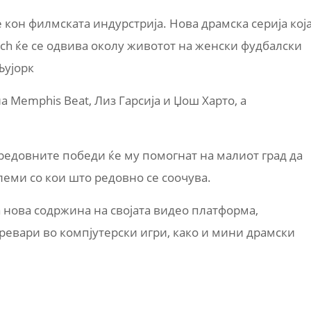
те кон филмската индурстрија. Нова драмска серија кој
ch ќе се одвива околу животот на женски фудбалски
Њујорк
 Memphis Beat, Лиз Гарсија и Џош Харто, а
 редовните победи ќе му помогнат на малиот град да
еми со кои што редовно се соочува.
 нова содржина на својата видео платформа,
ревари во компјутерски игри, како и мини драмски