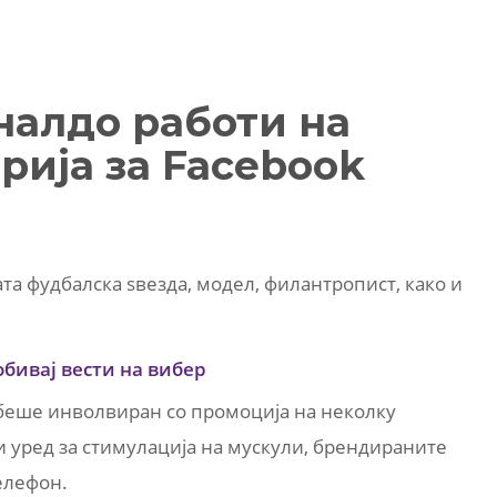
налдо работи на
рија за Facebook
та фудбалска ѕвезда, модел, филантропист, како и
обивај вести на вибер
 беше инволвиран со промоција на неколку
 уред за стимулација на мускули, брендираните
елефон.