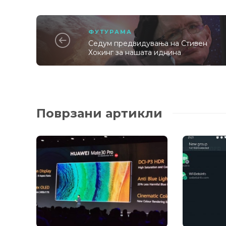
ФУТУРАМА
Седум предвидувања на Стивен
Хокинг за нашата иднина
Поврзани артикли