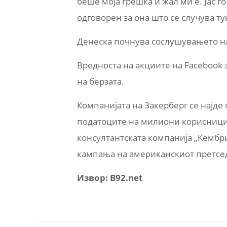
беше моја грешка и жал ми е. Јас го
одговорен за она што се случува тук
Денеска почнува сослушувањето на
Вредноста на акциите на Facebook 
на берзата.
Компанијата на Закерберг се најде
податоците на милиони корисници 
консултантската компанија „Кембр
кампања на американскиот претсед
Извор: B92.net