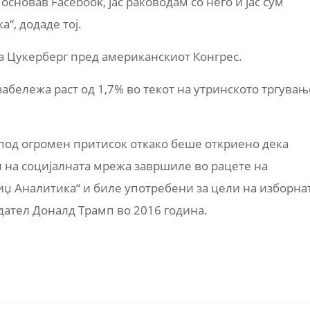
 основав Facebook, јас раководам со него и јас сум
а“, додаде тој.
 Цукерберг пред американскиот Конгрес.
забележа раст од 1,7% во текот на утринското тргувањ
 под огромен притисок откако беше откриено дека
на социјалната мрежа завршиле во рацете на
иџ Аналитика“ и биле употребени за цели на изборна
ател Доналд Трамп во 2016 година.