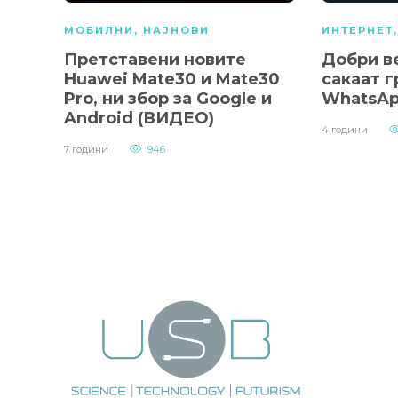
МОБИЛНИ
,
НАЈНОВИ
ИНТЕРНЕТ
Претставени новите
Добри ве
Huawei Mate30 и Mate30
сакаат г
Pro, ни збор за Google и
WhatsA
Android (ВИДЕО)
4 години
7 години
946