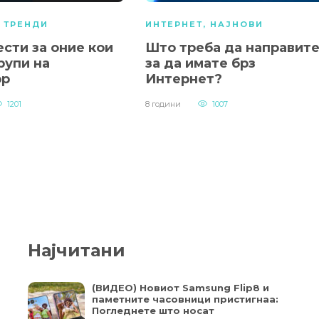
,
ТРЕНДИ
ИНТЕРНЕТ
,
НАЈНОВИ
сти за оние кои
Што треба да направит
рупи на
за да имате брз
pp
Интернет?
1201
8 години
1007
Најчитани
(ВИДЕО) Новиот Samsung Flip8 и
паметните часовници пристигнаа:
Погледнете што носат