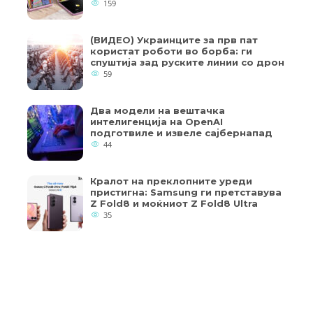
159
(ВИДЕО) Украинците за прв пат
користат роботи во борба: ги
спуштија зад руските линии со дрон
59
Два модели на вештачка
интелигенција на OpenAI
подготвиле и извеле сајбернапад
44
Кралот на преклопните уреди
пристигна: Samsung ги претставува
Z Fold8 и моќниот Z Fold8 Ultra
35