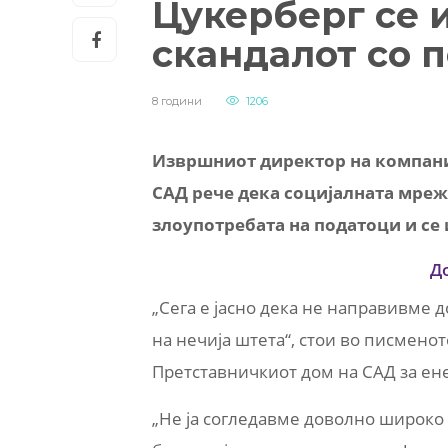
Цукерберг се 
скандалот со 
8 години
1206
Извршниот директор на компани
САД рече дека социјалната мрежа
злоупотребата на податоци и се
Д
„Сега е јасно дека не направивме 
на нечија штета“, стои во писмено
Претставничкиот дом на САД за ене
„Не ја согледавме доволно широко 