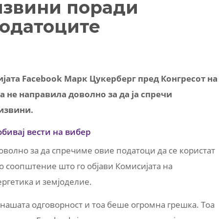
извини поради
податоците
јата Facebook Марк Цукерберг пред Конгресот на
 не направила доволно за да ја спречи
 извини.
обивај вести на вибер
доволно за да спречиме овие податоци да се користат
то соопштение што го објави Комисијата на
ргетика и земјоделие.
нашата одговорност и тоа беше огромна грешка. Тоа