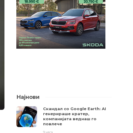
Најнови
Скандал со Google Earth: AI
генерираше кратер,
компанијата веднаш го
повлече
9 часа