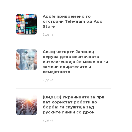
Apple привремено го
отстрани Telegram од App
Store
2 дена
Секој четврти Јапонец
верува дека вештачката
интелигенција ќе може да ги
замени пријателите и
семејството
2 дена
(ВИДЕО) Украинците за прв
пат користат роботи во
борба: ги спуштија зад
руските линии со дрон
2 дена