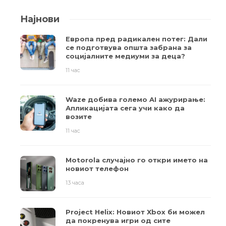
Најнови
Европа пред радикален потег: Дали
се подготвува општа забрана за
социјалните медиуми за деца?
11 час
Waze добива големо AI ажурирање:
Апликацијата сега учи како да
возите
11 час
Motorola случајно го откри името на
новиот телефон
13 часа
Project Helix: Новиот Xbox би можел
да покренува игри од сите