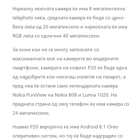
Најмалку моќната камера ќе има 8 мегапикселна
telephoto леќа, средната камера ќе биде со црно-
бела леќа од 20 мегапиксели и најмоќната ќе има
RGB леќа со одлични 40 мегапиксели.
За оние кои не се многу запознати со
максималната моќ на камерите во модерните
смартфони, камерата на новиот P20 ќе биде една
од најдобрите кои некогаш излегле на пазарот, а
пред неа ќе остане само легендарната камера
Nokia PureView на Nokia 808 и Lumia 1020. На
предната страна од овој телефон ќе има камера со
24 мегапиксели.
Huawei P20 веројатно ќе има Android 8.1 Oreo
оперативен систем, но тој ќе биде надграден со