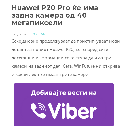
Huawei P20 Pro ќе има
задна камера од 40
мегапиксели
8 години
1096
Секојдневно продолжуваат да пристигнуваат нови
детали за новиот Huawei P20, кој според сите
досегашни информации се очекува да има три
камери на задниот дел. Сега, WinFuture ни открива
и какви леќи ќе имаат трите камери.