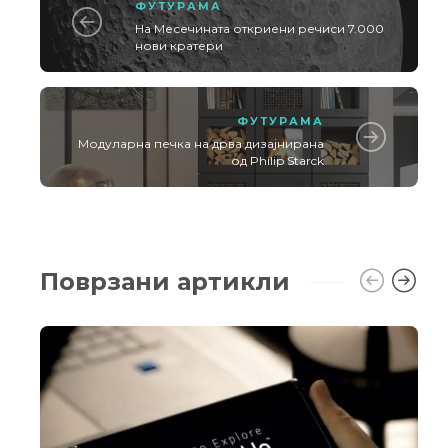
ФУТУРАМА
На Месечината откриени речиси 7.000
нови кратери
ФУТУРАМА
Модуларна печка на дрва дизајнирана
од Philip Starck
Поврзани артикли