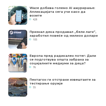
Waze добива големо AI ажурирање:
Апликацијата сега учи како да
возите
428
Признал дека продавал „бели лаги“,
заработил повеќе од милион долари
105
Европа пред радикален потег: Дали
се подготвува општа забрана за
социјалните медиуми за деца?
76
Пентагон ги отстрани извештаите за
тестирање оружје
55