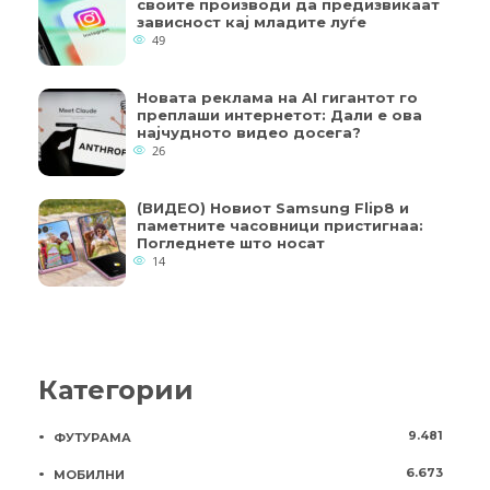
своите производи да предизвикаат
зависност кај младите луѓе
49
Новата реклама на AI гигантот го
преплаши интернетот: Дали е ова
најчудното видео досега?
26
(ВИДЕО) Новиот Samsung Flip8 и
паметните часовници пристигнаа:
Погледнете што носат
14
Категории
9.481
ФУТУРАМА
6.673
МОБИЛНИ