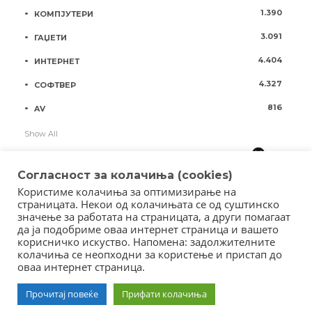
1.390
КОМПЈУТЕРИ
3.091
ГАЏЕТИ
4.404
ИНТЕРНЕТ
4.327
СОФТВЕР
816
AV
Show All
Согласност за колачиња (cookies)
Користиме колачиња за оптимизирање на
страницата. Некои од колачињата се од суштинско
значење за работата на страницата, а други помагаат
да ја подобриме оваа интернет страница и вашето
корисничко искуство. Напомена: задолжителните
колачиња се неопходни за користење и пристап до
оваа интернет страница.
Copyright © 2018 - Member of IAB Macedonia
Member of Clip Media Group / 2017
Прочитај повеќе
Прифати колачиња