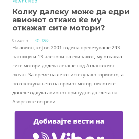
FEATURED
Колку далеку може да едри
авионот откако ќе му
откажат сите мотори?
8 години
1026
На авион, кој во 2001 година превезуваше 293
патници и 13 членови на екипажот, му откажаа
сите мотори додека леташе над Атлантскиот
океан. За време на летот истекувало горивото, а
по откажувањето на првиот мотор, пилотите
донеле одлука авионот принудно да слета на
Азорските острови.