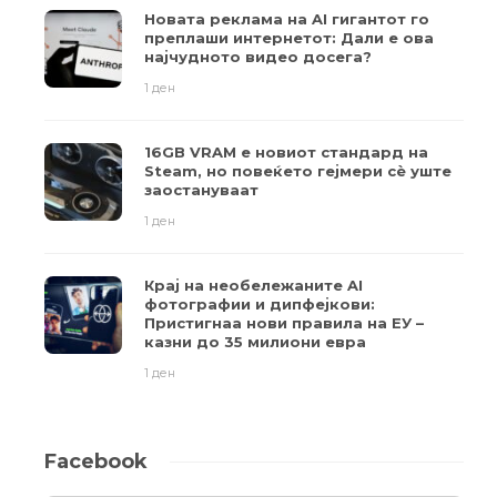
Новата реклама на AI гигантот го
преплаши интернетот: Дали е ова
најчудното видео досега?
1 ден
16GB VRAM е новиот стандард на
Steam, но повеќето гејмери ​​сè уште
заостануваат
1 ден
Крај на необележаните AI
фотографии и дипфејкови:
Пристигнаа нови правила на ЕУ –
казни до 35 милиони евра
1 ден
Facebook