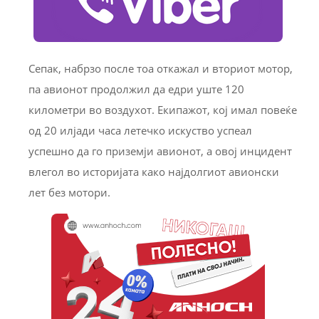
Сепак, набрзо после тоа откажал и вториот мотор,
па авионот продолжил да едри уште 120
километри во воздухот. Екипажот, кој имал повеќе
од 20 илјади часа летечко искуство успеал
успешно да го приземји авионот, а овој инцидент
влегол во историјата како најдолгиот авионски
лет без мотори.