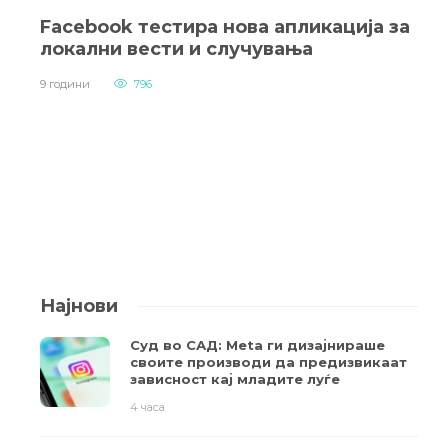
Facebook тестира новa апликација за
локални вести и случувања
9 години
796
Најнови
Суд во САД: Meta ги дизајнираше
своите производи да предизвикаат
зависност кај младите луѓе
4 часа