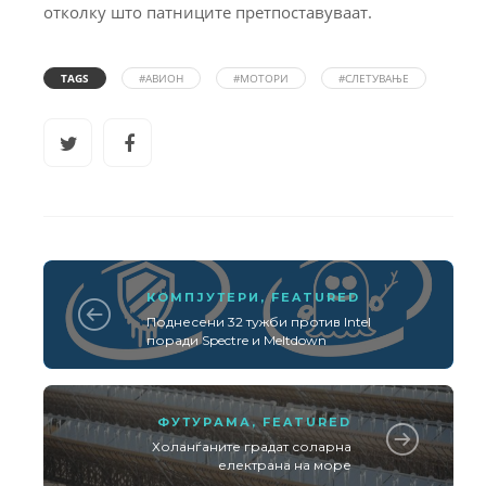
отколку што патниците претпоставуваат.
TAGS
#АВИОН
#МОТОРИ
#СЛЕТУВАЊЕ
КОМПЈУТЕРИ
,
FEATURED
Поднесени 32 тужби против Intel
поради Spectre и Meltdown
ФУТУРАМА
,
FEATURED
Холанѓаните градат соларна
електрана на море