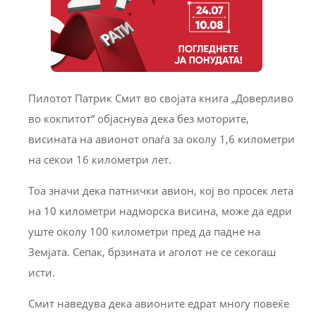
Пилотот Патрик Смит во својата книга „Доверливо
во кокпитот“ објаснува дека без моторите,
висината на авионот опаѓа за околу 1,6 километри
на секои 16 километри лет.
Тоа значи дека патнички авион, кој во просек лета
на 10 километри надморска висина, може да едри
уште околу 100 километри пред да падне на
Земјата. Сепак, брзината и аголот не се секогаш
исти.
Смит наведува дека авионите едрат многу повеќе