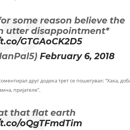
for some reason believe the
 in utter disappointment*
//t.co/GTGAoCK2D5
lanPal5)
February 6, 2018
скоментирал друг додека трет се пошегувал: “Хаха, доб
амна, пријателе”.
t that flat earth
//t.co/oQgTFmdTim