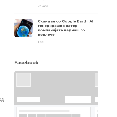
22 часа
Скандал со Google Earth: AI
генерираше кратер,
компанијата веднаш го
повлече
1 ден
Facebook
од