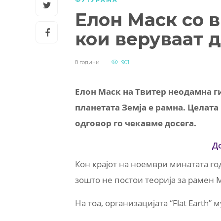
ФУТУРАМА
Елон Маск со 
кои веруваат д
8 години
901
Елон Маск на Твитер неодамна г
планетата Земја е рамна. Целата
одговор го чекавме досега.
Д
Кон крајот на ноември минатата го
зошто не постои теорија за рамен 
На тоа, организацијата “Flat Earth” 