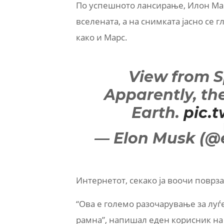
По успешното лансирање, Илон Мас
вселената, а на снимката јасно се 
како и Марс.
View from S
Apparently, the
Earth.
pic.
— Elon Musk (
Интернетот, секако ја воочи поврза
“Ова е големо разочарување за луѓе
рамна”, напишал еден корисник на