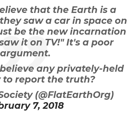
lieve that the Earth is a
they saw a car in space on
ust be the new incarnation
I saw it on TV!" It's a poor
argument.
elieve any privately-held
to report the truth?
 Society (@FlatEarthOrg)
bruary 7, 2018