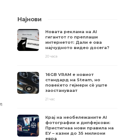
Најнови
Новата реклама на AI
гигантот го преплаши
интернетот: Дали е ова
најчудното видео досега?
20 часа
16GB VRAM е новиот
стандард на Steam, но
повеќето гејмери ​​сè уште
заостануваат
21 час
л
Крај на необележаните AI
фотографии и дипфејкови:
Пристигнаа нови правила на
ЕУ – казни до 35 милиони
евра