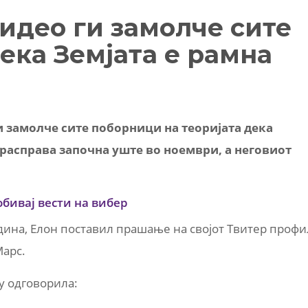
видео ги замолче сите
ека Земјата е рамна
и замолче сите поборници на теоријата дека
 расправа започна уште во ноември, а неговиот
обивај вести на вибер
дина, Елон поставил прашање на својот Твитер профи
Марс.
му одговорила: