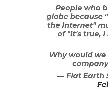
People who be
globe because "
the Internet" m
of "It's true, 
Why would we b
company 
— Flat Earth
Fe