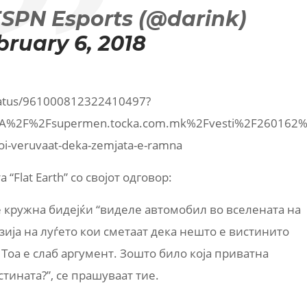
SPN Esports (@darink)
bruary 6, 2018
/status/961000812322410497?
%3A%2F%2Fsupermen.tocka.com.mk%2Fvesti%2F260162%2
koi-veruvaat-deka-zemjata-e-ramna
“Flat Earth” со својот одговор:
 е кружна бидејќи “виделе автомобил во вселената на
зија на луѓето кои сметаат дека нешто е вистинито
 Тоа е слаб аргумент. Зошто било која приватна
стината?”, се прашуваат тие.