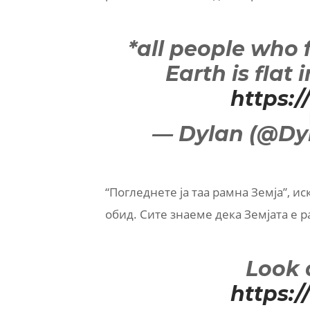
*all people who 
Earth is flat
https:
— Dylan (@Dy
“Погледнете ја таа рамна Земја”, и
обид. Сите знаеме дека Земјата е р
Look a
https: