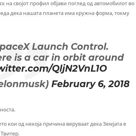
к на својот профил објави поглед од автомобилот во
гледа дека нашата планета има кружна форма, токму
paceX Launch Control.
re is a car in orbit around
twitter.com/QljN2VnL1O
@elonmusk)
February 6, 2018
носта.
то кои од некоја причина веруваат дека Земјата е
 Твитер.