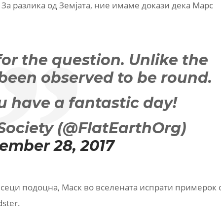
 За разлика од Земјата, ние имаме докази дека Марс
for the question. Unlike the
 been observed to be round.
 have a fantastic day!
 Society (@FlatEarthOrg)
ember 28, 2017
месеци подоцна, Маск во вселената испрати примерoк 
ster.