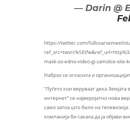
— Darin @ E
Fe
https://twitter.com/fullcoarsemeel
ref_src=twsrc%5Etfw&ref_url=http
mask-so-edno-video-gi-zamolce-site-
Набрзо се огласила и организацијата 
“Луѓето кои веруваат дека Земјата
интернет” се најверојатно нова вер
само затоа што било на телевизија.
компанија би сакала да ја објави ви