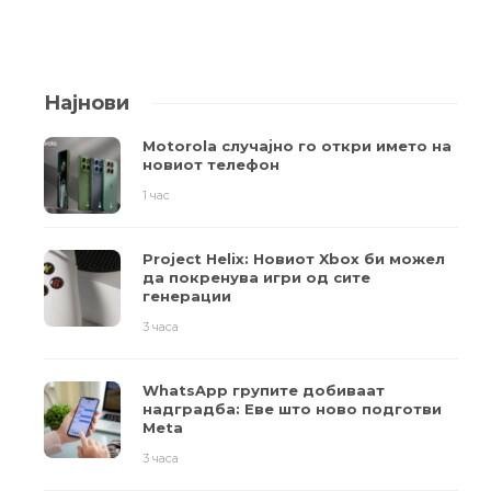
Најнови
Motorola случајно го откри името на
новиот телефон
1 час
Project Helix: Новиот Xbox би можел
да покренува игри од сите
генерации
3 часа
WhatsApp групите добиваат
надградба: Еве што ново подготви
Meta
3 часа