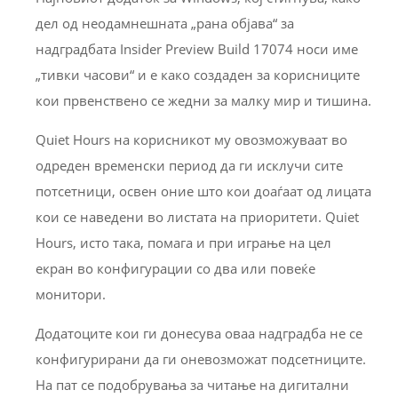
дел од неодамнешната „рана објава“ за
надградбата Insider Preview Build 17074 носи име
„тивки часови“ и е како создаден за корисниците
кои првенствено се жедни за малку мир и тишина.
Quiet Hours на корисникот му овозможуваат во
одреден временски период да ги исклучи сите
потсетници, освен оние што кои доаѓаат од лицата
кои се наведени во листата на приоритети. Quiet
Hours, исто така, помага и при играње на цел
екран во конфигурации со два или повеќе
монитори.
Додатоците кои ги донесува оваа надградба не се
конфигурирани да ги оневозможат подсетниците.
На пат се подобрувања за читање на дигитални