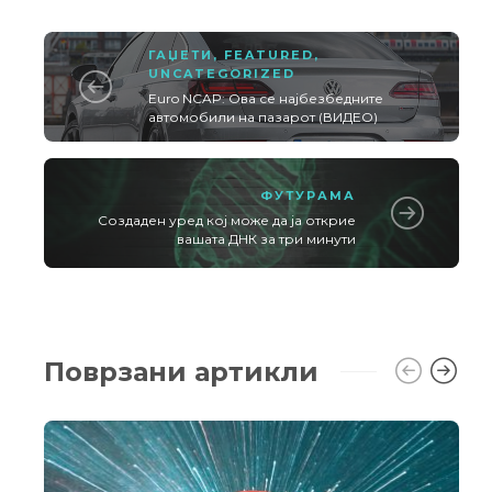
ГАЏЕТИ
,
FEATURED
,
UNCATEGORIZED
Euro NCAP: Ова се најбезбедните
автомобили на пазарот (ВИДЕО)
ФУТУРАМА
Создаден уред кој може да ја открие
вашата ДНК за три минути
Поврзани артикли