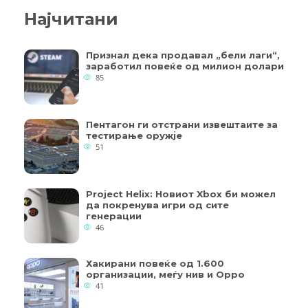
Најчитани
Признал дека продавал „бели лаги“,
заработил повеќе од милион долари
85
Пентагон ги отстрани извештаите за
тестирање оружје
51
Project Helix: Новиот Xbox би можел
да покренува игри од сите
генерации
46
Хакирани повеќе од 1.600
организации, меѓу нив и Oppo
41