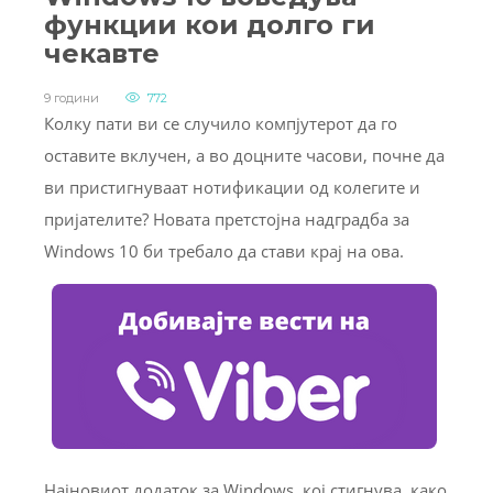
функции кои долго ги
чекавте
9 години
772
Колку пати ви се случило компјутерот да го
оставите вклучен, а во доцните часови, почне да
ви пристигнуваат нотификации од колегите и
пријателите? Новата претстојна надградба за
Windows 10 би требало да стави крај на ова.
Најновиот додаток за Windows, кој стигнува, како