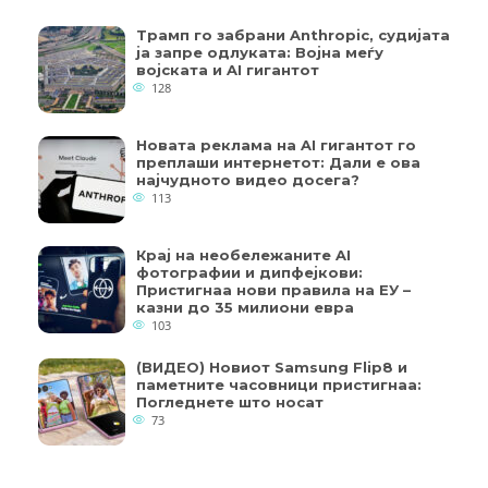
Трамп го забрани Anthropic, судијата
ја запре одлуката: Војна меѓу
војската и AI гигантот
128
Новата реклама на AI гигантот го
преплаши интернетот: Дали е ова
најчудното видео досега?
113
Крај на необележаните AI
фотографии и дипфејкови:
Пристигнаа нови правила на ЕУ –
казни до 35 милиони евра
103
(ВИДЕО) Новиот Samsung Flip8 и
паметните часовници пристигнаа:
Погледнете што носат
73