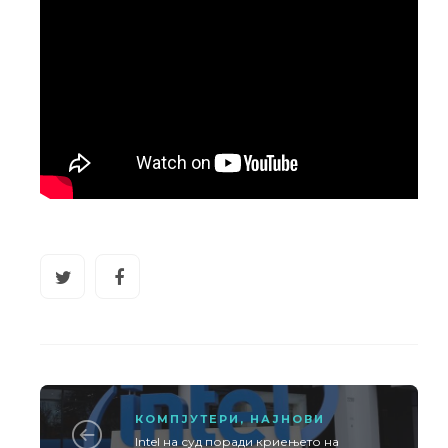
КОМПЈУТЕРИ
,
НАЈНОВИ
Intel на суд поради криењето на