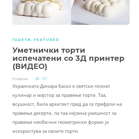
ГАЏЕТИ
,
FEATURED
Уметнички торти
испечатени со 3Д принтер
(ВИДЕО)
9 години
1171
Украинката Динара Каско е светски познат
кулинар и мајстор за правење торти. Таа,
всушност, била архитект пред да се префрли на
правење десерти, па таа нејзина умешност за
правење необични геометриски форми ја
искористува за своите торти.