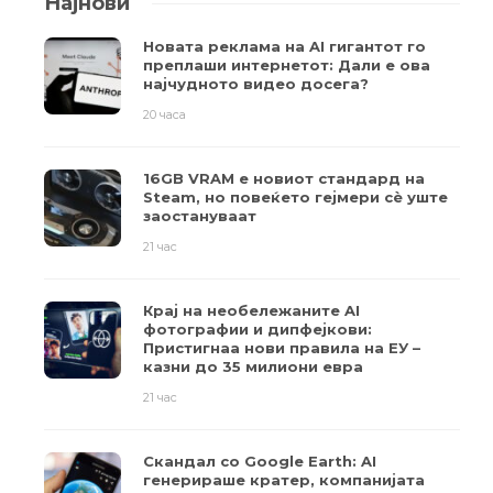
Најнови
Новата реклама на AI гигантот го
преплаши интернетот: Дали е ова
најчудното видео досега?
20 часа
16GB VRAM е новиот стандард на
Steam, но повеќето гејмери ​​сè уште
заостануваат
21 час
Крај на необележаните AI
фотографии и дипфејкови:
Пристигнаа нови правила на ЕУ –
казни до 35 милиони евра
21 час
Скандал со Google Earth: AI
генерираше кратер, компанијата