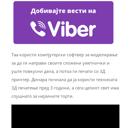
Таа користи компјутерски софтвер за моделирање
за да ги направи своите сложени уметнички и
уште повкусни дела, а потоа ги печати со 3Д
принтер. Динара почнала да ја користи техниката
3Д печатење пред 3 години, а сега целиот свет има
слушнато за нејзините торти.