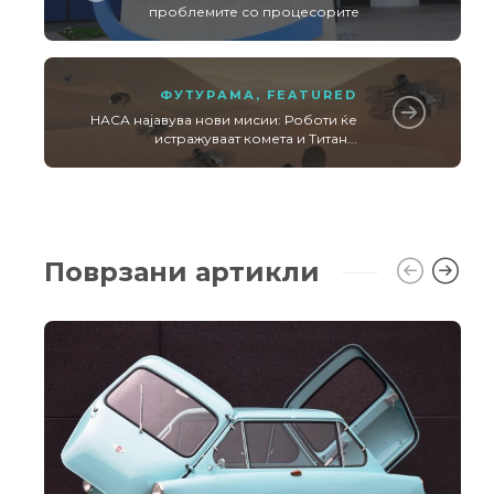
проблемите со процесорите
ФУТУРАМА
,
FEATURED
НАСА најавува нови мисии: Роботи ќе
истражуваат комета и Титан...
Поврзани артикли