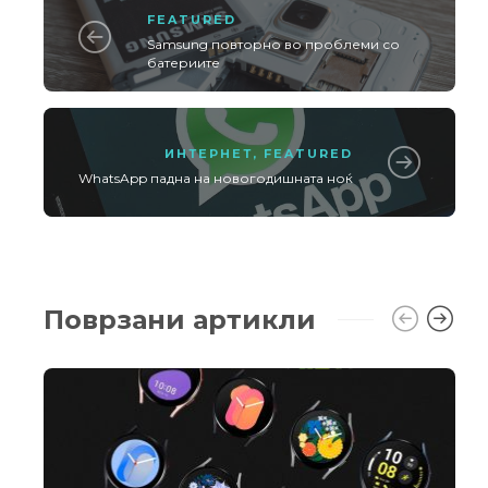
FEATURED
Samsung повторно во проблеми со
батериите
ИНТЕРНЕТ
,
FEATURED
WhatsApp падна на новогодишната ноќ
Поврзани артикли