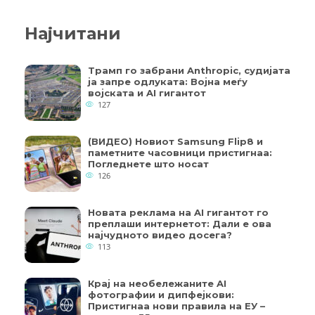
Најчитани
Трамп го забрани Anthropic, судијата
ја запре одлуката: Војна меѓу
војската и AI гигантот
127
(ВИДЕО) Новиот Samsung Flip8 и
паметните часовници пристигнаа:
Погледнете што носат
126
Новата реклама на AI гигантот го
преплаши интернетот: Дали е ова
најчудното видео досега?
113
Крај на необележаните AI
фотографии и дипфејкови:
Пристигнаа нови правила на ЕУ –