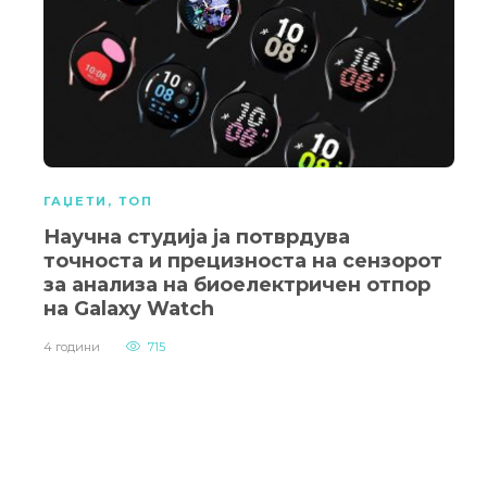
ГАЏЕТИ
,
ТОП
Научна студија ја потврдува
точноста и прецизноста на сензорот
за анализа на биоелектричен отпор
на Galaxy Watch
4 години
715