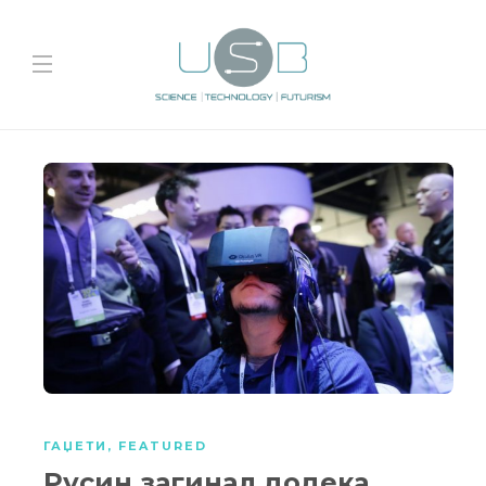
ГАЏЕТИ
,
FEATURED
Русин загинал додека