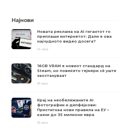
Најнови
Новата реклама на AI гигантот го
преплаши интернетот: Дали е ова
најчудното видео досега?
14 часа
16GB VRAM е новиот стандард на
Steam, но повеќето гејмери ​​сè уште
заостануваат
16 часа
Крај на необележаните AI
фотографии и дипфејкови:
Пристигнаа нови правила на ЕУ –
казни до 35 милиони евра
16 часа