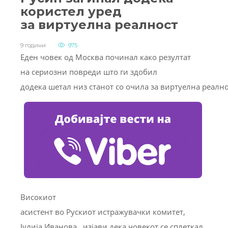
користел уред
за виртуелна реалност
9 години
975
Еден човек од Москва починал како резултат
на сериозни повреди што ги здобил
додека шетал низ станот со очила за виртуелна реално
Високиот
асистент во Рускиот истражувачки комитет,
Јулија Иванова, изјави дека човекот се сплеткал