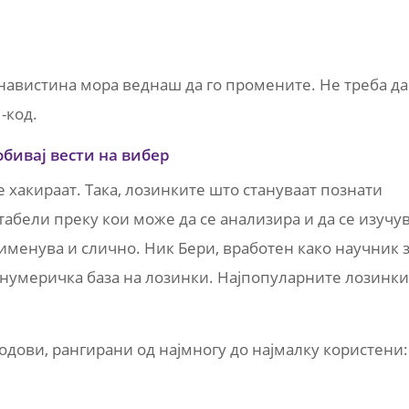
навистина мора веднаш да го промените. Не треба да
-код.
обивај вести на вибер
е хакираат. Така, лозинките што стануваат познати
т табели преку кои може да се анализира и да се изучу
рименува и слично. Ник Бери, вработен како научник 
 нумеричка база на лозинки. Најпопуларните лозинки
одови, рангирани од најмногу до најмалку користени: