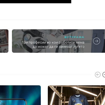
ФУТУРАМА
Три професии во кои роботите нема
да можат да ги заменат луѓето