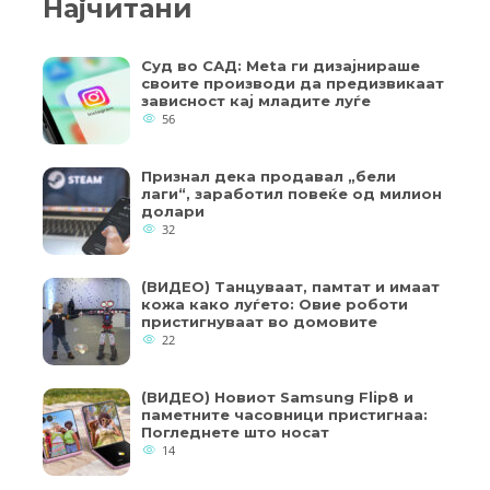
Најчитани
Суд во САД: Meta ги дизајнираше
своите производи да предизвикаат
зависност кај младите луѓе
56
Признал дека продавал „бели
лаги“, заработил повеќе од милион
долари
32
(ВИДЕО) Танцуваат, памтат и имаат
кожа како луѓето: Овие роботи
пристигнуваат во домовите
22
(ВИДЕО) Новиот Samsung Flip8 и
паметните часовници пристигнаа:
Погледнете што носат
14