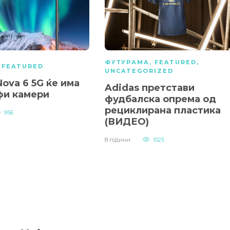
ФУТУРАМА
,
FEATURED
,
,
FEATURED
UNCATEGORIZED
ova 6 5G ќе има
Adidas претстави
фи камери
фудбалска опрема од
рециклирана пластика
956
(ВИДЕО)
8 години
1025