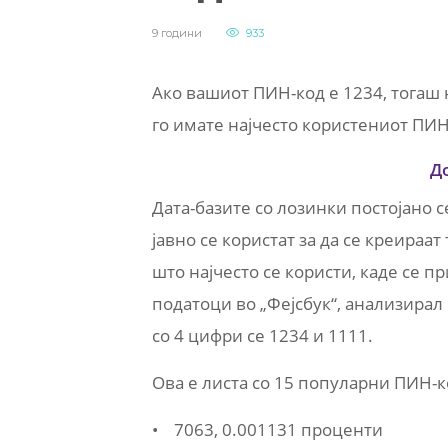
9 години
933
Ако вашиот ПИН-код е 1234, тогаш 
го имате најчесто користениот ПИН
Д
Дата-базите со лозинки постојано с
јавно се користат за да се креираа
што најчесто се користи, каде се п
податоци во „Фејсбук“, анализирал
со 4 цифри се 1234 и 1111.
Ова е листа со 15 популарни ПИН-к
• 7063, 0.001131 проценти