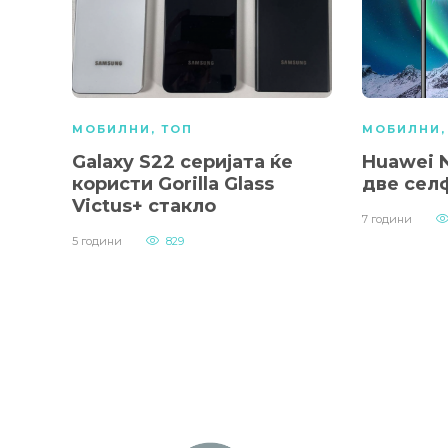
МОБИЛНИ
,
ТОП
МОБИЛНИ
Galaxy S22 серијата ќе
Huawei N
користи Gorilla Glass
две сел
Victus+ стакло
7 години
5 години
829