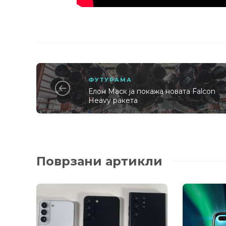
ФУТУРАМА
Елон Маск ја покажа новата Falcon
Heavy ракета
Поврзани артикли