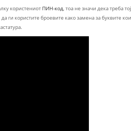
малку користениот
ПИН-код
, тоа не значи дека треба тој
е да ги користите броевите како замена за буквите ко
астатура.