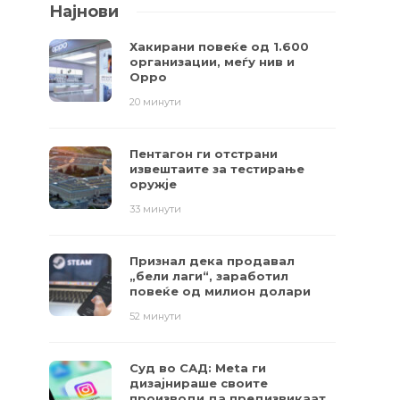
Најнови
Хакирани повеќе од 1.600
организации, меѓу нив и
Oppo
20 минути
Пентагон ги отстрани
извештаите за тестирање
оружје
33 минути
Признал дека продавал
„бели лаги“, заработил
повеќе од милион долари
52 минути
Суд во САД: Meta ги
дизајнираше своите
производи да предизвикаат