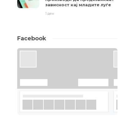
зависност кај младите луѓе
1 ден
и
Facebook