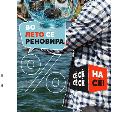
ва
за