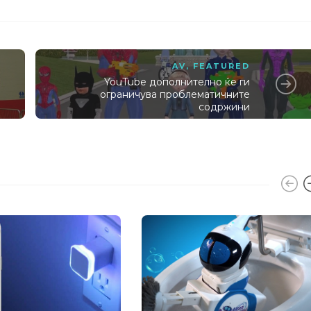
AV
,
FEATURED
YouTube дополнително ќе ги
а
ограничува проблематичните
содржини