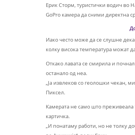
Ерик Сторм, туристички водич во Н
GoPro камера да сними директна ср
Д
Иако често може да се слушне дек
колку висока температура можат д
Откако лавата се смирила и почнала
останало од неа.
„Ја извлеков со геолошки чекан, ми
Пиксел.
Камерата не само што преживеала т
картичка.
„И понатаму работи, но не толку д