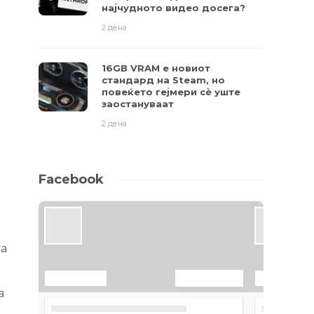
најчудното видео досега?
2 дена
16GB VRAM е новиот
стандард на Steam, но
повеќето гејмери ​​сè уште
заостануваат
2 дена
Facebook
та
а