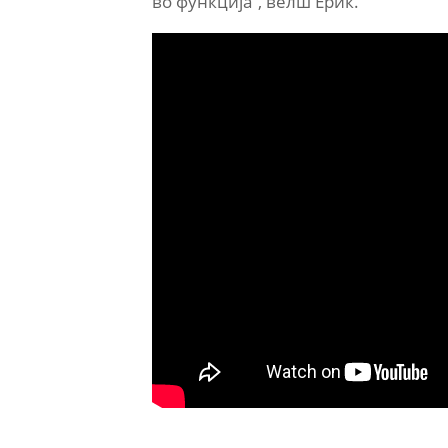
во функција“, велш Ерик.