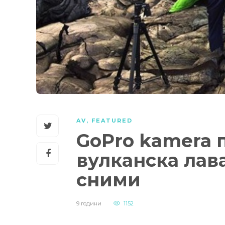
AV
,
FEATURED
GoPro kamera 
вулканска лава
сними
9 години
1152