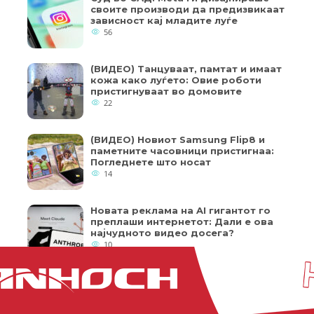
своите производи да предизвикаат
зависност кај младите луѓе
56
(ВИДЕО) Танцуваат, памтат и имаат
кожа како луѓето: Овие роботи
пристигнуваат во домовите
22
(ВИДЕО) Новиот Samsung Flip8 и
паметните часовници пристигнаа:
Погледнете што носат
14
Новата реклама на AI гигантот го
преплаши интернетот: Дали е ова
најчудното видео досега?
10