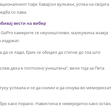
ационалниот парк Хавајски вулкани, успеа на својата
едба со лава.
обивај вести на вибер
а GoPro камерите се неуништливи, малкумина знаеја
а издржат.
 да се лади, Ерик се обидел да стигне до тоа што
слев дека е потполно уништена“, вели тоја за Пета
уку успеала и се да сними и да сочува во мемориска
обро како порано. Навистина е неверојатно како остан