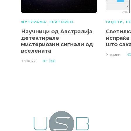
ФУТУРАМА
,
FEATURED
ГАЏЕТИ
,
F
Научници од Австралија
Светилк
детектирале
испраќа
мистериозни сигнали од
што сак
вселената
9 години
8 години
1398