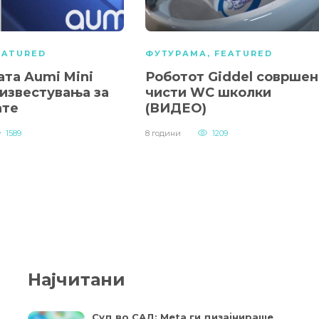
EATURED
ФУТУРАМА
,
FEATURED
ата Aumi Mini
Роботот Giddel совршен
 известувања за
чисти WC школки
ате
(ВИДЕО)
1589
8 години
1209
Најчитани
Суд во САД: Meta ги дизајнираше