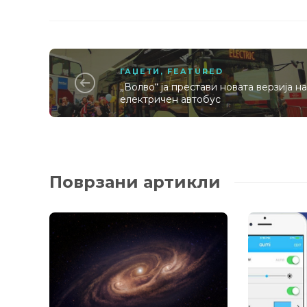
ГАЏЕТИ
,
FEATURED
„Волво“ ја престави новата верзија н
електричен автобус
Поврзани артикли