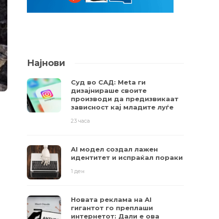
Најнови
Суд во САД: Meta ги
дизајнираше своите
производи да предизвикаат
зависност кај младите луѓе
23 часа
AI модел создал лажен
идентитет и испраќал пораки
1 ден
Новата реклама на AI
гигантот го преплаши
интернетот: Дали е ова