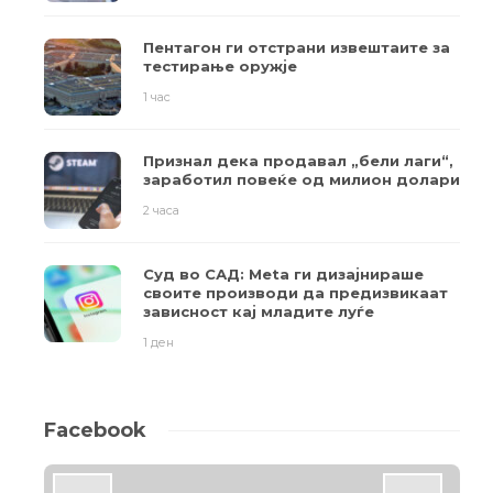
Пентагон ги отстрани извештаите за
тестирање оружје
1 час
Признал дека продавал „бели лаги“,
заработил повеќе од милион долари
2 часа
Суд во САД: Meta ги дизајнираше
своите производи да предизвикаат
зависност кај младите луѓе
1 ден
Facebook