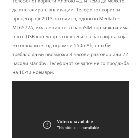
Телефонот користи Android 4.2 и нема да можете
да инсталирате апликации. Телефонот користи
процесор од 2013-та година, односно MediaTek
MT6572A, има лежиште за nanoSIM картичка и има
micro USB конектор за полнење на батеријата која
е со капацитет од скромни 550mAh, што би
требало да ви овозможи 3 часови разговор или 72
часови standby. Телефонот ќе започне со продажба
на 10-ти ноември.