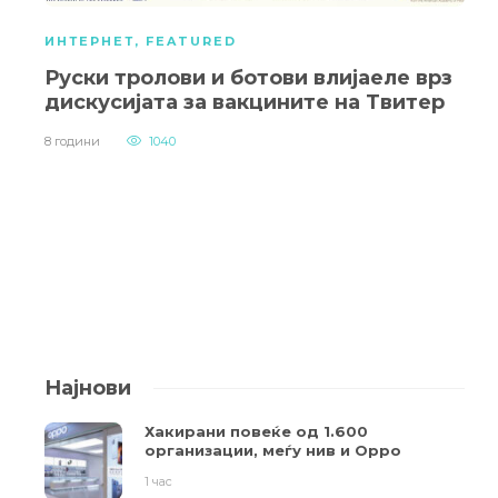
ИНТЕРНЕТ
,
FEATURED
Руски тролови и ботови влијаеле врз
дискусијата за вакцините на Твитер
8 години
1040
Најнови
Хакирани повеќе од 1.600
организации, меѓу нив и Oppo
1 час