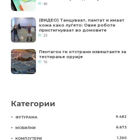
40
(ВИДЕО) Танцуваат, памтат и имаат
кожа како луѓето: Овие роботи
пристигнуваат во домовите
23
Пентагон ги отстрани извештаите за
тестирање оружје
16
Категории
9.482
ФУТУРАМА
6.673
МОБИЛНИ
1.390
КОМПЈУТЕРИ