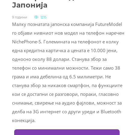
Јапонија
9 години
1215
Малку познатата јапонска компанија FutureModel
го објави нивниот нов модел на телефон наречен
NichePhone-S. Големината на телефонот е колку
една кредитна картичка а цената е 10.000 јени,
односно околу 88 долари. Станува збор за
телефон со минимални можности. Тежи само 38
грама и има дебелина од 6.5 милиметри. Не
станува збор за никаков смартфон, па функциите
кои се достапни се разговори, пораки, гласовно
снимање, свирење на аудио фајлови, можност за
делба на 3G интернет со други уреди и Bluetooth
конекција.