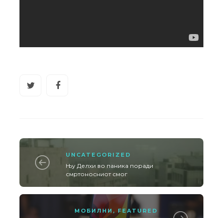
UNCATEGORIZED
Њу Делхи во паника поради
смртоносниот смог
МОБИЛНИ
,
FEATURED