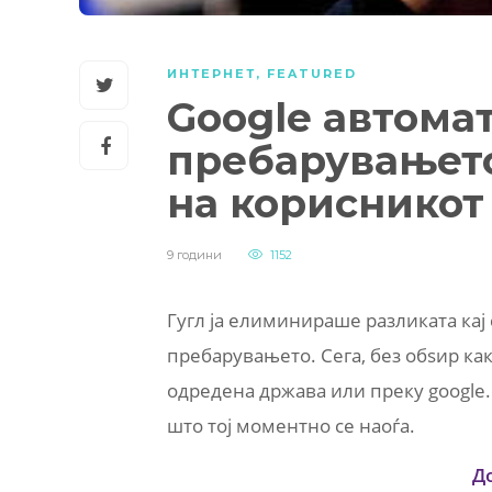
ИНТЕРНЕТ
,
FEATURED
Google автомат
пребарувањето
на корисникот
9 години
1152
Гугл ја елиминираше разликата кај 
пребарувањето. Сега, без обѕир ка
одредена држава или преку google.
што тој моментно се наоѓа.
Д