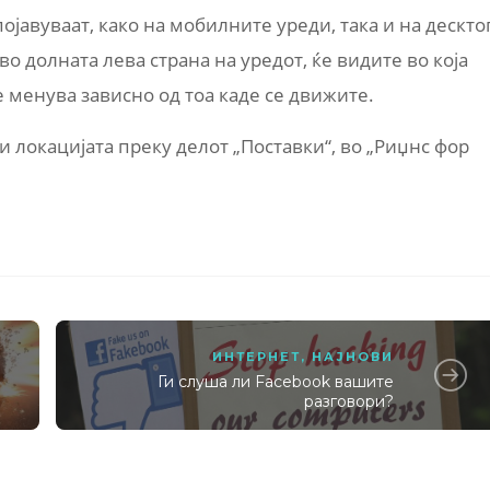
ојавуваат, како на мобилните уреди, така и на дескто
о долната лева страна на уредот, ќе видите во која
се менува зависно од тоа каде се движите.
и локацијата преку делот „Поставки“, во „Риџнс фор
ИНТЕРНЕТ
,
НАЈНОВИ
Ги слуша ли Facebook вашите
разговори?