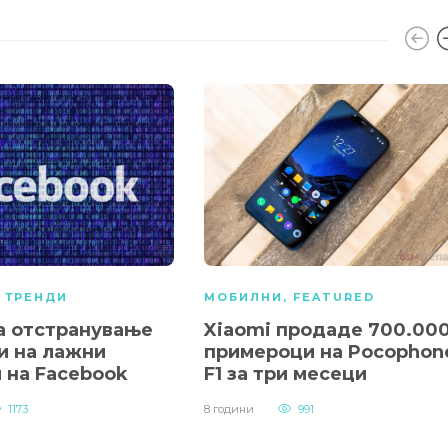
,
ТРЕНДИ
МОБИЛНИ
,
FEATURED
за отстранување
Xiaomi продаде 700.00
и на лажни
примероци на Pocophon
 на Facebook
F1 за три месеци
1173
8 години
991