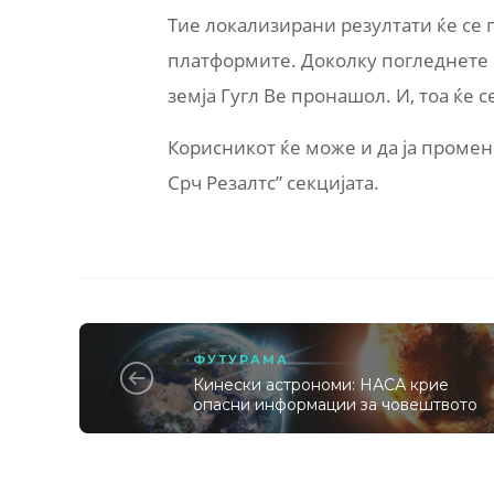
Тие локализирани резултати ќе се п
платформите. Доколку погледнете в
земја Гугл Ве пронашол. И, тоа ќе 
Корисникот ќе може и да ја промен
Срч Резалтс” секцијата.
ФУТУРАМА
Кинески астрономи: НАСА крие
опасни информации за човештвото