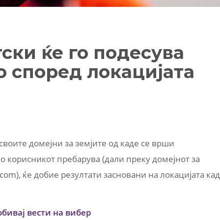
ски ќе го подесува
 според локацијата
своите домејни за земјите од каде се врши
ко корисникот пребарува (дали преку домејнот за
com), ќе добие резултати засновани на локацијата ка
обивај вести на вибер