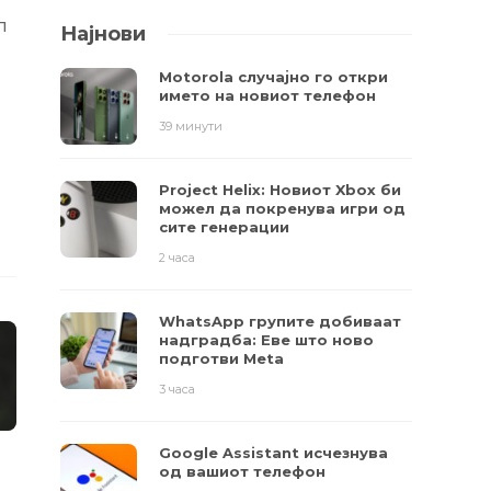
п
Најнови
Motorola случајно го откри
името на новиот телефон
39 минути
Project Helix: Новиот Xbox би
можел да покренува игри од
сите генерации
2 часа
WhatsApp групите добиваат
надградба: Еве што ново
подготви Meta
3 часа
Google Assistant исчезнува
од вашиот телефон