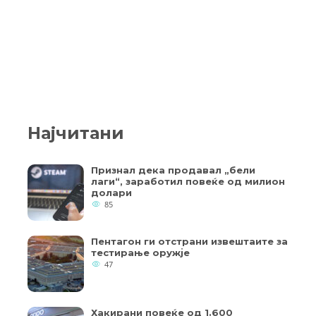
Најчитани
Признал дека продавал „бели
лаги“, заработил повеќе од милион
долари
85
Пентагон ги отстрани извештаите за
тестирање оружје
47
Хакирани повеќе од 1.600