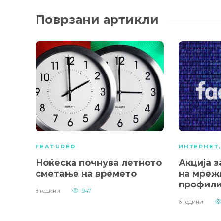
Поврзани артикли
FEATURED
ИНТЕРНЕТ
Ноќеска почнува летното
Акција 
сметање на времето
на мреж
профили
8 години
947
6 години