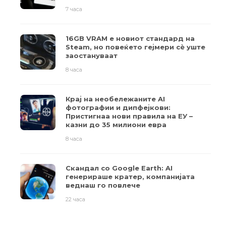
7 часа
16GB VRAM е новиот стандард на
Steam, но повеќето гејмери ​​сè уште
заостануваат
8 часа
Крај на необележаните AI
фотографии и дипфејкови:
Пристигнаа нови правила на ЕУ –
казни до 35 милиони евра
8 часа
Скандал со Google Earth: AI
генерираше кратер, компанијата
веднаш го повлече
22 часа