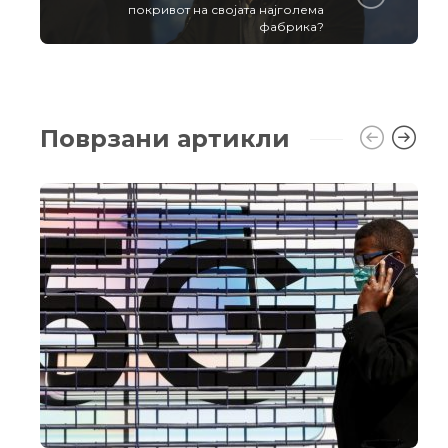
покривот на својата најголема
фабрика?
Поврзани артикли