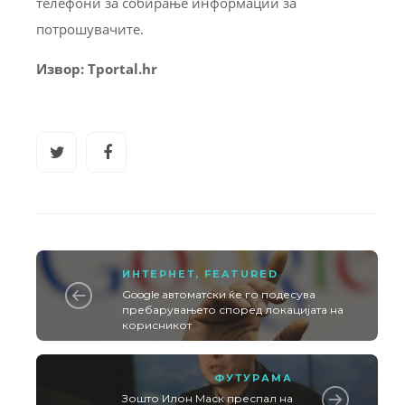
телефони за собирање информации за
потрошувачите.
Извор: Tportal.hr
ИНТЕРНЕТ
,
FEATURED
Google автоматски ќе го подесува
пребарувањето според локацијата на
корисникот
ФУТУРАМА
Зошто Илон Маск преспал на