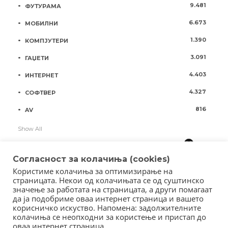
9.481
ФУТУРАМА
6.673
МОБИЛНИ
1.390
КОМПЈУТЕРИ
3.091
ГАЏЕТИ
4.403
ИНТЕРНЕТ
4.327
СОФТВЕР
816
AV
Show All
Согласност за колачиња (cookies)
Користиме колачиња за оптимизирање на
страницата. Некои од колачињата се од суштинско
значење за работата на страницата, а други помагаат
да ја подобриме оваа интернет страница и вашето
корисничко искуство. Напомена: задолжителните
колачиња се неопходни за користење и пристап до
оваа интернет страница.