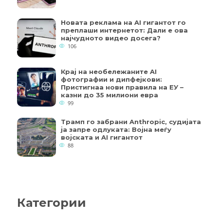
Новата реклама на AI гигантот го
преплаши интернетот: Дали е ова
најчудното видео досега?
106
Крај на необележаните AI
фотографии и дипфејкови:
Пристигнаа нови правила на ЕУ –
казни до 35 милиони евра
99
Трамп го забрани Anthropic, судијата
ја запре одлуката: Војна меѓу
војската и AI гигантот
88
Категории