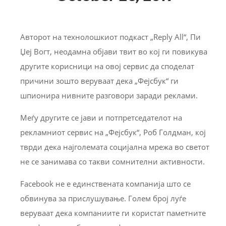
Авторот на технолошкиот подкаст „Reply All“, Пи
Џеј Вогт, неодамна објави твит во кој ги повикува
другите корисници на овој сервис да споделат
причини зошто веруваат дека „Фејсбук“ ги
шпионира нивните разговори заради реклами.
Меѓу другите се јави и потпретседателот на
рекламниот сервис на „Фејсбук“, Роб Голдман, кој
тврди дека најголемата социјална мрежа во светот
не се занимава со такви сомнителни активности.
Facebook не е единствената компанија што се
обвинува за прислушување. Голем број луѓе
веруваат дека компаниите ги користат паметните