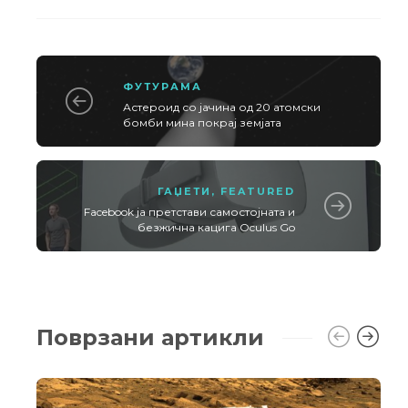
ФУТУРАМА
Астероид со јачина од 20 атомски
бомби мина покрај земјата
ГАЏЕТИ
,
FEATURED
Facebook ја претстави самостојната и
безжична кацига Oculus Go
Поврзани артикли