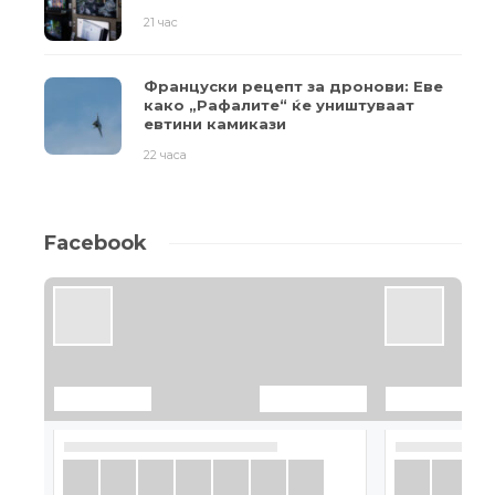
21 час
Француски рецепт за дронови: Еве
како „Рафалите“ ќе уништуваат
евтини камикази
22 часа
Facebook