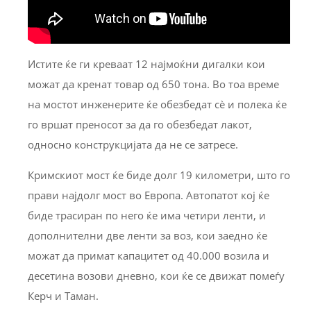
Истите ќе ги креваат 12 најмоќни дигалки кои
можат да кренат товар од 650 тона. Во тоа време
на мостот инженерите ќе обезбедат сè и полека ќе
го вршат преносот за да го обезбедат лакот,
односно конструкцијата да не се затресе.
Кримскиот мост ќе биде долг 19 километри, што го
прави најдолг мост во Европа. Автопатот кој ќе
биде трасиран по него ќе има четири ленти, и
дополнителни две ленти за воз, кои заедно ќе
можат да примат капацитет од 40.000 возила и
десетина возови дневно, кои ќе се движат помеѓу
Керч и Таман.