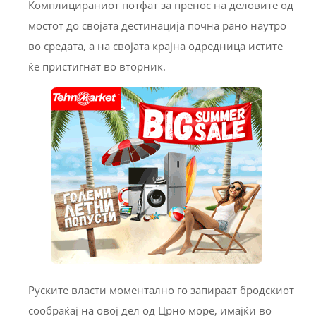
Комплицираниот потфат за пренос на деловите од
мостот до својата дестинација почна рано наутро
во средата, а на својата крајна одредница истите
ќе пристигнат во вторник.
Руските власти моментално го запираат бродскиот
сообраќај на овој дел од Црно море, имајќи во