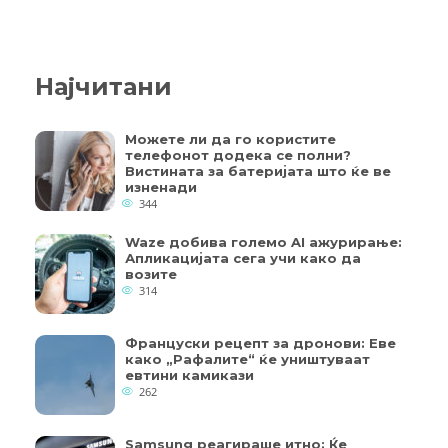
Најчитани
Можете ли да го користите
телефонот додека се полни?
Вистината за батеријата што ќе ве
изненади
344
Waze добива големо AI ажурирање:
Апликацијата сега учи како да
возите
314
Француски рецепт за дронови: Еве
како „Рафалите“ ќе уништуваат
евтини камикази
262
Samsung реагираше итно: Ќе