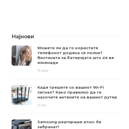
Најнови
Можете ли да го користите
телефонот додека се полни?
Вистината за батеријата што ќе ве
изненади
19 часа
Каде грешите со вашиот Wi-Fi
сигнал? Како правилно да ги
насочите антените на вашиот рутер
21 час
Samsung реагираше итно: Ќе
забранат!