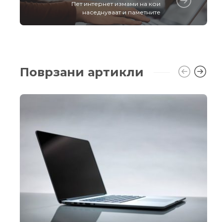
Пет интернет измами на кои
наседнуваат и паметните
Поврзани артикли