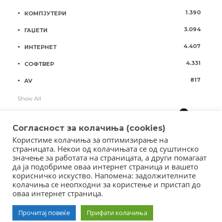
1.390
КОМПЈУТЕРИ
3.094
ГАЏЕТИ
4.407
ИНТЕРНЕТ
4.331
СОФТВЕР
817
AV
Show All
Согласност за колачиња (cookies)
Користиме колачиња за оптимизирање на
страницата. Некои од колачињата се од суштинско
значење за работата на страницата, а други помагаат
да ја подобриме оваа интернет страница и вашето
корисничко искуство. Напомена: задолжителните
колачиња се неопходни за користење и пристап до
оваа интернет страница.
Copyright © 2018 - Member of IAB Macedonia
Member of Clip Media Group / 2017
Прочитај повеќе
Прифати колачиња