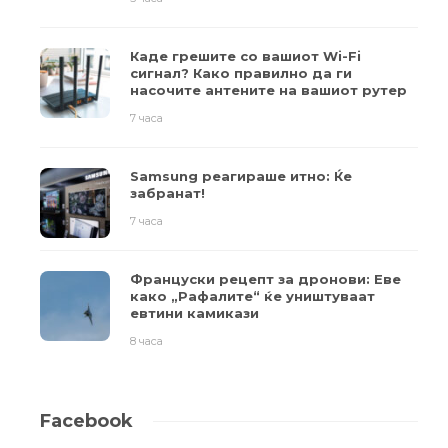
Каде грешите со вашиот Wi-Fi
сигнал? Како правилно да ги
насочите антените на вашиот рутер
7 часа
Samsung реагираше итно: Ќе
забранат!
7 часа
Француски рецепт за дронови: Еве
како „Рафалите“ ќе уништуваат
евтини камикази
8 часа
Facebook