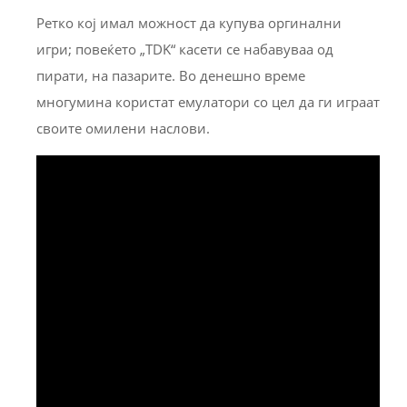
Ретко кој имал можност да купува оргинални
игри; повеќето „TDK“ касети се набавуваа од
пирати, на пазарите. Во денешно време
многумина користат емулатори со цел да ги играат
своите омилени наслови.