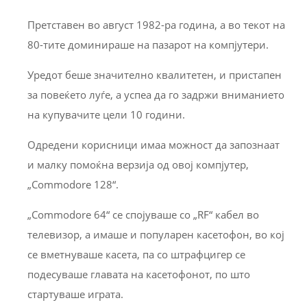
Претставен во август 1982-ра година, а во текот на
80-тите доминираше на пазарот на компјутери.
Уредот беше значително квалитетен, и пристапен
за повеќето луѓе, а успеа да го задржи вниманието
на купувачите цели 10 години.
Одредени корисници имаа можност да запознаат
и малку помоќна верзија од овој компјутер,
„Commodore 128“.
„Commodore 64“ се спојуваше со „RF“ кабел во
телевизор, а имаше и популарен касетофон, во кој
се вметнуваше касета, па со штрафцигер се
подесуваше главата на касетофонот, по што
стартуваше играта.