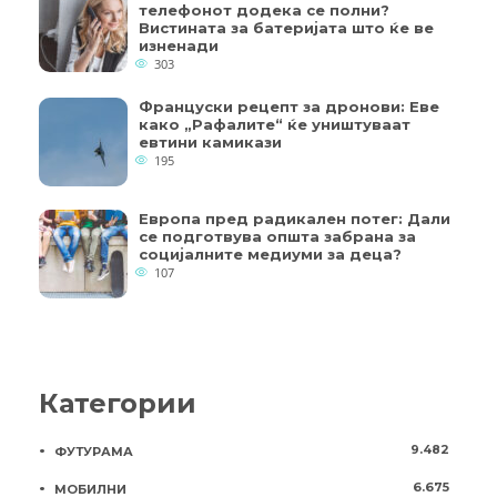
телефонот додека се полни?
Вистината за батеријата што ќе ве
изненади
303
Француски рецепт за дронови: Еве
како „Рафалите“ ќе уништуваат
евтини камикази
195
Европа пред радикален потег: Дали
се подготвува општа забрана за
социјалните медиуми за деца?
107
Категории
9.482
ФУТУРАМА
6.675
МОБИЛНИ