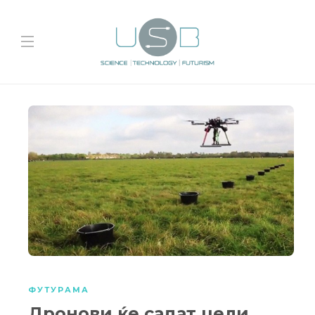
ФУТУРАМА
Дронови ќе садат цели