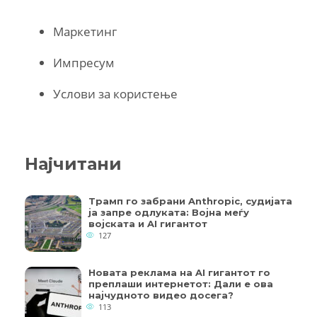
Маркетинг
Импресум
Услови за користење
Најчитани
Трамп го забрани Anthropic, судијата
ја запре одлуката: Војна меѓу
војската и AI гигантот
127
Новата реклама на AI гигантот го
преплаши интернетот: Дали е ова
најчудното видео досега?
113