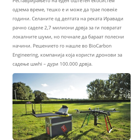
Реставрирањето на еден оштетен екосистем
одзема време, тешко е и може да трае повеќе
години. Селаните од делтата на реката Иравади
рачно саделе 2,7 милиони дрвја за ги повратат
локалните шуми, но почнале да бараат полесни
начини. Решението го нашле во BioCarbon
Engineering, компанија која користи дронови за
садење шwhi – дури 100.000 дрвја.