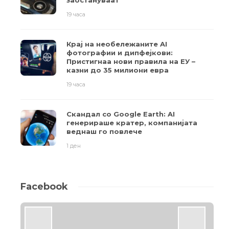
заостануваат
19 часа
Крај на необележаните AI
фотографии и дипфејкови:
Пристигнаа нови правила на ЕУ –
казни до 35 милиони евра
19 часа
Скандал со Google Earth: AI
генерираше кратер, компанијата
веднаш го повлече
1 ден
Facebook