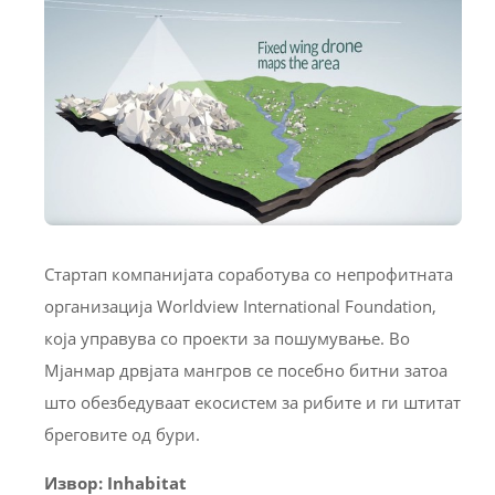
Стартап компанијата соработува со непрофитната
организација Worldview International Foundation,
која управува со проекти за пошумување. Во
Мјанмар дрвјата мангров се посебно битни затоа
што обезбедуваат екосистем за рибите и ги штитат
бреговите од бури.
Извор: Inhabitat