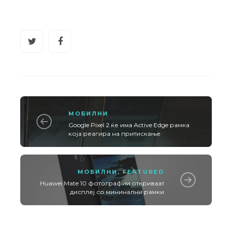
МОБИЛНИ
Google Pixel 2 ќе има Active Edge рамка
која реагира на притискање
МОБИЛНИ
,
FEATURED
Huawei Mate 10 фотографии откриваат
дисплеј со мининални рамки