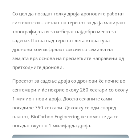
Со цел да посадат толку дрвја дроновите работат
систематски – летаат на теренот за да ја мапираат
топографијата и за изберат најдобро место за
садење. Потоа над теренот лета втора тура
дронови кои исфрлаат саксии со семиња на
земјата врз основа на пресметките направени од
претходните дронови.
Проектот за садење дрвја со дронови ќе почне во
септември и ќе покрие околу 260 хектари со околу
1 милион нови дрвја. Досега селаните сами
посадиле 750 хеткари. Доколку се оди според
планот, BioCarbon Engineering ќе помогне да се
посадат вкупно 1 милијарда дрвја.