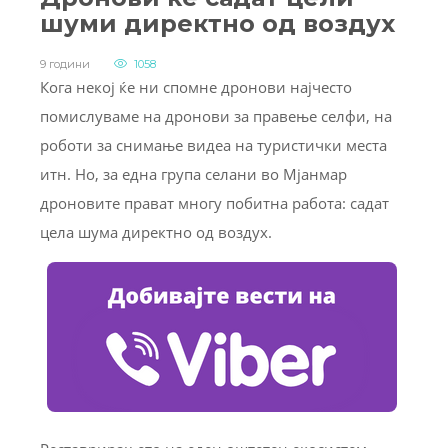
шуми директно од воздух
9 години
1058
Кога некој ќе ни спомне дронови најчесто
помислуваме на дронови за правење селфи, на
роботи за снимање видеа на туристички места
итн. Но, за една група селани во Мјанмар
дроновите прават многу побитна работа: садат
цела шума директно од воздух.