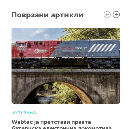
Поврзани артикли
ФУТУРАМА
Wabtec ја претстави првата
батериска електрична локомотива