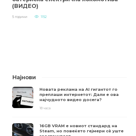
(ВИДЕО)
5 години
1152
Најнови
Новата реклама на AI гигантот го
преплаши интернетот: Дали е ова
најчудното видео досега?
18 часа
16GB VRAM е новиот стандард на
Steam, но повеќето гејмери ​​сè уште