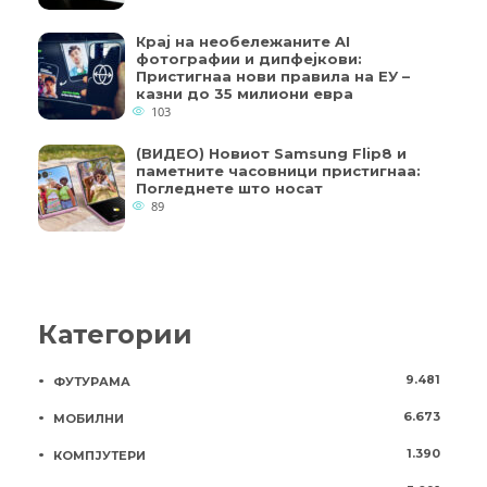
Крај на необележаните AI
фотографии и дипфејкови:
Пристигнаа нови правила на ЕУ –
казни до 35 милиони евра
103
(ВИДЕО) Новиот Samsung Flip8 и
паметните часовници пристигнаа:
Погледнете што носат
89
Категории
9.481
ФУТУРАМА
6.673
МОБИЛНИ
1.390
КОМПЈУТЕРИ