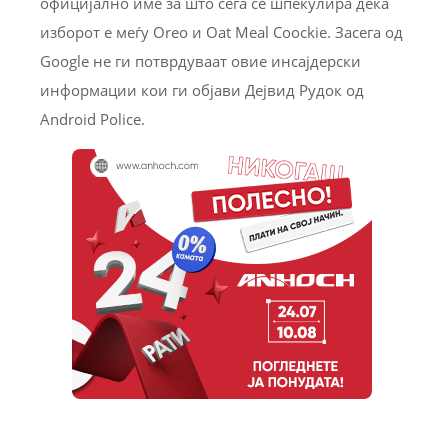
официјално име за што сега се шпекулира дека
изборот е меѓу Oreo и Oat Meal Coockie. Засега од
Google не ги потврдуваат овие инсајдерски
информации кои ги објави Дејвид Рудок од
Android Police.