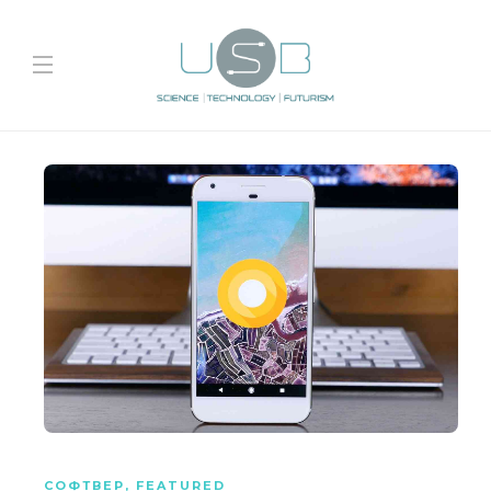
СОФТВЕР
,
FEATURED