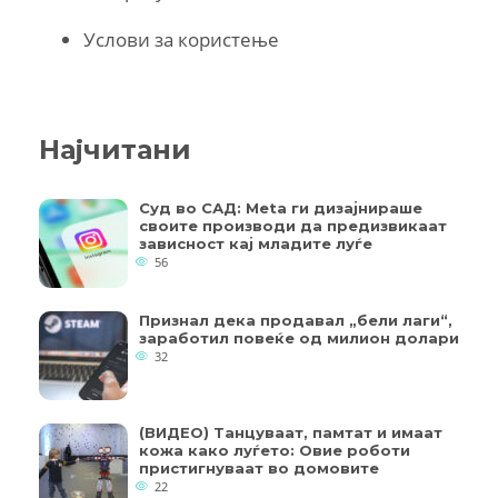
Услови за користење
Најчитани
Суд во САД: Meta ги дизајнираше
своите производи да предизвикаат
зависност кај младите луѓе
56
Признал дека продавал „бели лаги“,
заработил повеќе од милион долари
32
(ВИДЕО) Танцуваат, памтат и имаат
кожа како луѓето: Овие роботи
пристигнуваат во домовите
22