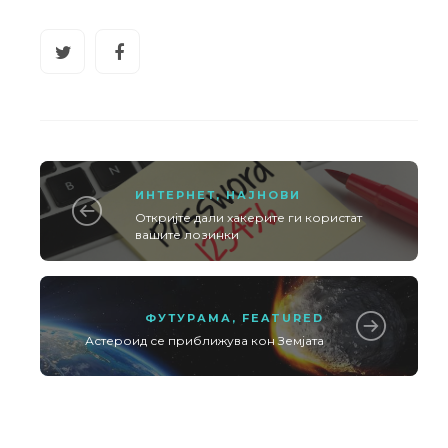
ИНТЕРНЕТ
,
НАЈНОВИ
Откријте дали хакерите ги користат
вашите лозинки
ФУТУРАМА
,
FEATURED
Астероид се приближува кон Земјата