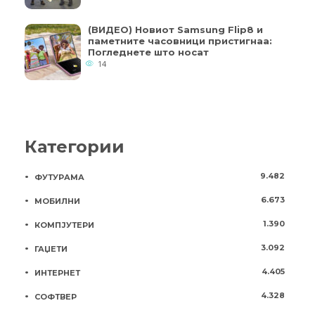
(ВИДЕО) Новиот Samsung Flip8 и
паметните часовници пристигнаа:
Погледнете што носат
14
Категории
9.482
ФУТУРАМА
6.673
МОБИЛНИ
1.390
КОМПЈУТЕРИ
3.092
ГАЏЕТИ
4.405
ИНТЕРНЕТ
4.328
СОФТВЕР