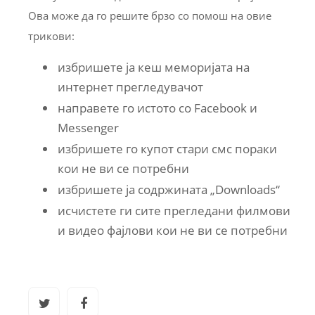
Ова може да го решите брзо со помош на овие
трикови:
избришете ја кеш меморијата на
интернет прегледувачот
направете го истото со Facebook и
Messenger
избришете го купот стари смс пораки
кои не ви се потребни
избришете ја содржината „Downloads“
исчистете ги сите прегледани филмови
и видео фајлови кои не ви се потребни