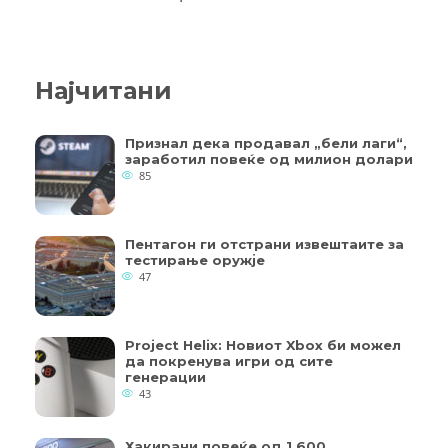
Најчитани
Признал дека продавал „бели лаги“,
заработил повеќе од милион долари
85
Пентагон ги отстрани извештаите за
тестирање оружје
47
Project Helix: Новиот Xbox би можел
да покренува игри од сите
генерации
43
Хакирани повеќе од 1.600