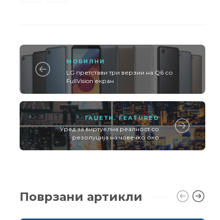
МОБИЛНИ
LG претстави три верзии на Q6 со
FullVision екран
ГАЏЕТИ
,
FEATURED
Уред за виртуелна реалност со
резолуција на човечко око
Поврзани артикли