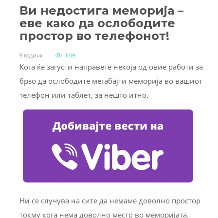
Ви недостига меморија –
еве како да ослободите
простор во телефонот!
9 години
1519
Кога ќе загусти направете некоја од овие работи за
брзо да ослободите мегабајти меморија во вашиот
телефон или таблет, за нешто итно.
Ни се случува на сите да немаме доволно простор
токму кога нема доволно место во меморијата.