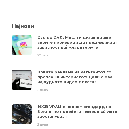
Најнови
Суд во САД: Meta ги дизајнираше
своите производи да предизвикаат
зависност кај младите луѓе
20 часа
Новата реклама на AI гигантот го
преплаши интернетот: Дали е ова
најчудното видео досега?
2 дена
16GB VRAM е новиот стандард на
Steam, но повеќето гејмери ​​сè уште
заостануваат
2 дена