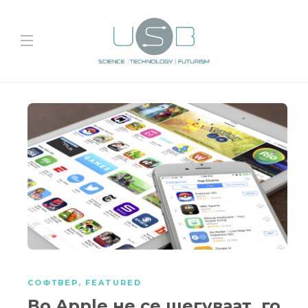
СОФТВЕР
,
FEATURED
Во Apple не се шегуваат, го