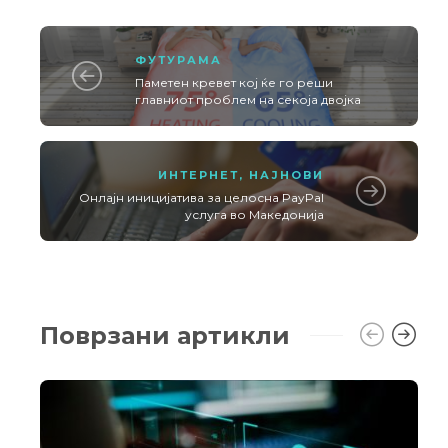
ФУТУРАМА
Паметен кревет кој ќе го реши
главниот проблем на секоја двојка
ИНТЕРНЕТ
,
НАЈНОВИ
Онлајн иницијатива за целосна PayPal
услуга во Македонија
Поврзани артикли