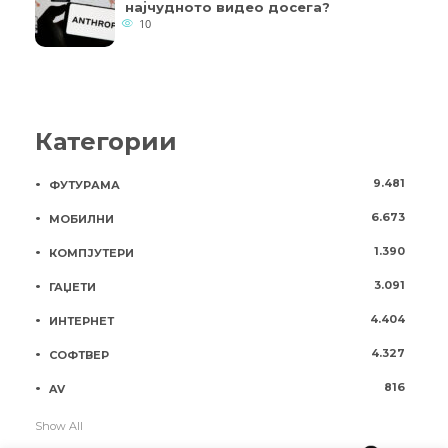
најчудното видео досега?
10
Категории
9.481
ФУТУРАМА
6.673
МОБИЛНИ
1.390
КОМПЈУТЕРИ
3.091
ГАЏЕТИ
4.404
ИНТЕРНЕТ
4.327
СОФТВЕР
816
AV
Show All