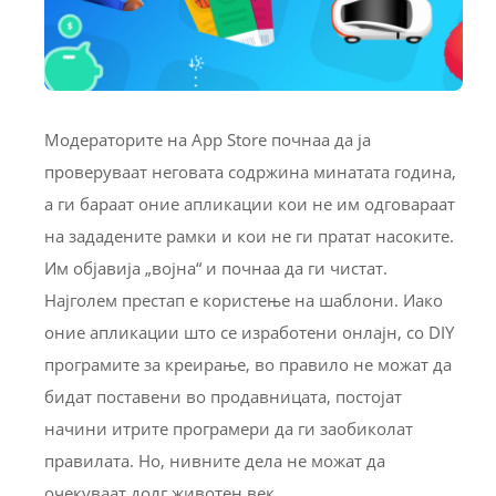
Модераторите на App Store почнаа да ја
проверуваат неговата содржина минатата година,
а ги бараат оние апликации кои не им одговараат
на зададените рамки и кои не ги пратат насоките.
Им објавија „војна“ и почнаа да ги чистат.
Најголем престап е користење на шаблони. Иако
оние апликации што се изработени онлајн, со DIY
програмите за креирање, во правило не можат да
бидат поставени во продавницата, постојат
начини итрите програмери да ги заобиколат
правилата. Но, нивните дела не можат да
очекуваат долг животен век.