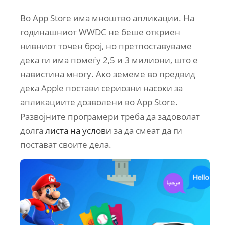
Во App Store има мноштво апликации. На
годинашниот WWDC не беше откриен
нивниот точен број, но претпоставуваме
дека ги има помеѓу 2,5 и 3 милиони, што е
навистина многу. Ако земеме во предвид
дека Apple постави сериозни насоки за
апликациите дозволени во App Store.
Развојните програмери треба да задоволат
долга
листа на услови
за да смеат да ги
постават своите дела.