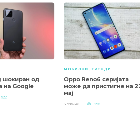
МОБИЛНИ
,
ТРЕНДИ
 шокиран од
Oppo Reno6 серијата
а на Google
може да пристигне на 2
мај
922
5 години
1290