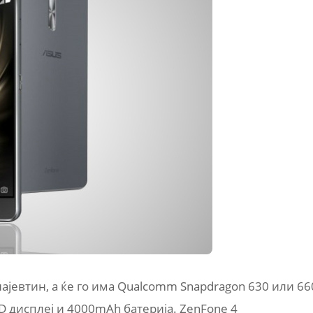
најевтин, а ќе го има Qualcomm Snapdragon 630 или 66
HD дисплеј и 4000mAh батерија. ZenFone 4