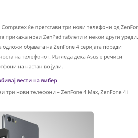
а Computex ќе претстави три нови телефони од ZenFo
ата прикажа нови ZenPad таблети и некои други уреди
а одложи објавата на ZenFone 4 серијата поради
оста на телефонот. Изгледа дека Asus e речиси
тфони на настан во јули.
обивај вести на вибер
и три нови телефони – ZenFone 4 Max, ZenFone 4 i