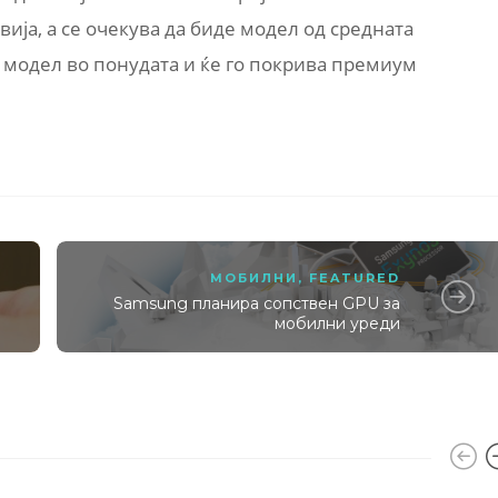
ија, а се очекува да биде модел од средната
н модел во понудата и ќе го покрива премиум
МОБИЛНИ
,
FEATURED
Samsung планира сопствен GPU за
мобилни уреди