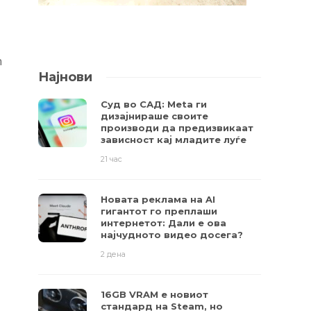
n
Најнови
.
Суд во САД: Meta ги
дизајнираше своите
производи да предизвикаат
зависност кај младите луѓе
21 час
Новата реклама на AI
гигантот го преплаши
интернетот: Дали е ова
најчудното видео досега?
2 дена
16GB VRAM е новиот
стандард на Steam, но