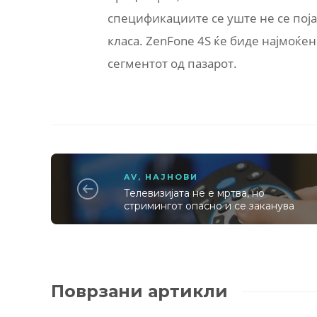
спецификациите се уште не се појав
класа. ZenFone 4S ќе биде најмоќе
сегментот од пазарот.
AV
,
НАЈНОВИ
Телевизијата не е мртва, но
стримингот опасно и се заканува
Поврзани артикли