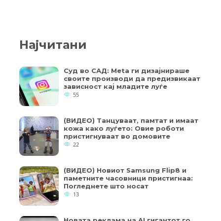
Најчитани
Суд во САД: Meta ги дизајнираше
своите производи да предизвикаат
зависност кај младите луѓе
55
(ВИДЕО) Танцуваат, памтат и имаат
кожа како луѓето: Овие роботи
пристигнуваат во домовите
22
(ВИДЕО) Новиот Samsung Flip8 и
паметните часовници пристигнаа:
Погледнете што носат
13
Новата реклама на AI гигантот го