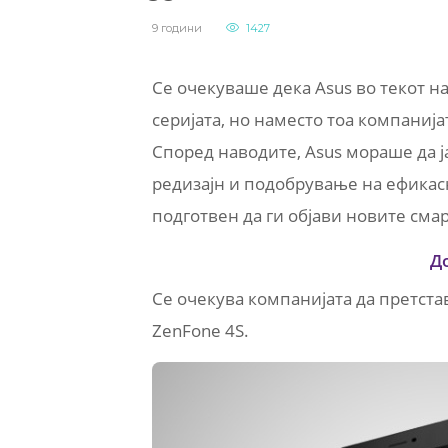
9 години
1427
Се очекуваше дека Asus во текот н
серијата, но наместо тоа компаниј
Според наводите, Asus мораше да ј
редизајн и подобрување на ефикасн
подготвен да ги објави новите смар
Д
Се очекува компанијата да претстав
ZenFone 4S.