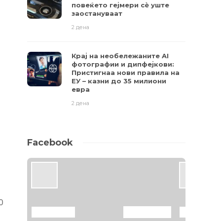
повеќето гејмери ​​сè уште
заостануваат
2 дена
Крај на необележаните AI
фотографии и дипфејкови:
Пристигнаа нови правила на
ЕУ – казни до 35 милиони
евра
2 дена
Facebook
0