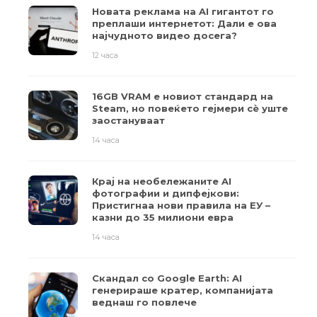
Новата реклама на AI гигантот го
преплаши интернетот: Дали е ова
најчудното видео досега?
12 часа
16GB VRAM е новиот стандард на
Steam, но повеќето гејмери ​​сè уште
заостануваат
14 часа
Крај на необележаните AI
фотографии и дипфејкови:
Пристигнаа нови правила на ЕУ –
казни до 35 милиони евра
14 часа
Скандал со Google Earth: AI
генерираше кратер, компанијата
веднаш го повлече