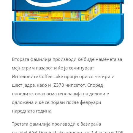
Втората фамилија производи ќе биде наменета за
мејнстрим пазарот и ќе ја сочинуваат
Интеловите Coffee Lake процесори со четири и
шест јадра, како и Z370 чипсетот. Според
наводите, оваа осма генерација на делови е
одложена и ќе се појави после февруари
наредната година.
Третата фамилија производи е базирана
на Intel BGA Gemini Lake чипови, со 2-4 јадра и TDP