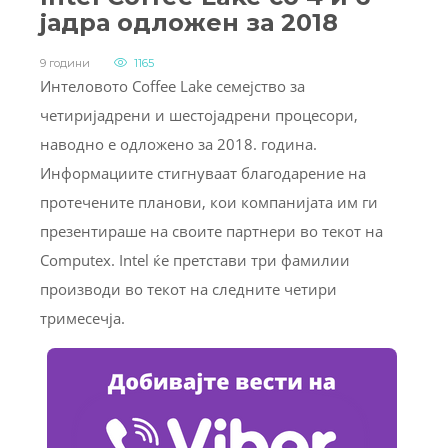
јадра одложен за 2018
9 години
1165
Интеловото Coffee Lake семејство за
четиријадрени и шестојадрени процесори,
наводно е одложено за 2018. година.
Информациите стигнуваат благодарение на
протечените планови, кои компанијата им ги
презентираше на своите партнери во текот на
Computex. Intel ќе претстави три фамилии
производи во текот на следните четири
тримесечја.