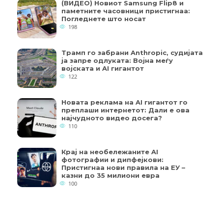
(ВИДЕО) Новиот Samsung Flip8 и
паметните часовници пристигнаа:
Погледнете што носат
198
Трамп го забрани Anthropic, судијата
ја запре одлуката: Војна меѓу
војската и AI гигантот
122
Новата реклама на AI гигантот го
преплаши интернетот: Дали е ова
најчудното видео досега?
110
Крај на необележаните AI
фотографии и дипфејкови:
Пристигнаа нови правила на ЕУ –
казни до 35 милиони евра
100