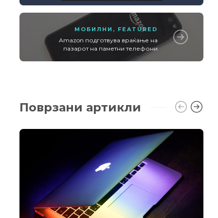
МОБИЛНИ
,
FEATURED
Amazon подготвува враќање на
пазарот на паметни телефони
Поврзани артикли