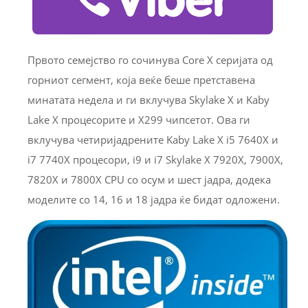
Првото семејство го сочинува Core X серијата од
горниот сегмент, која веќе беше претставена
минатата недела и ги вклучува Skylake X и Kaby
Lake X процесорите и X299 чипсетот. Ова ги
вклучува четиријадрените Kaby Lake X i5 7640X и
i7 7740X процесори, i9 и i7 Skylake X 7920X, 7900X,
7820X и 7800X CPU со осум и шест јадра, додека
моделите со 14, 16 и 18 јадра ќе бидат одложени.