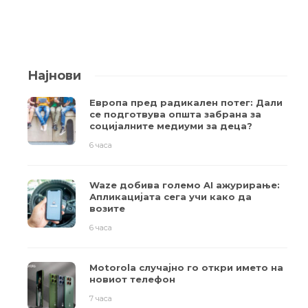
Најнови
Европа пред радикален потег: Дали
се подготвува општа забрана за
социјалните медиуми за деца?
6 часа
Waze добива големо AI ажурирање:
Апликацијата сега учи како да
возите
6 часа
Motorola случајно го откри името на
новиот телефон
7 часа