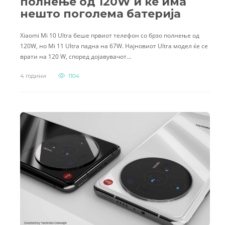
полнење од 120W и ќе има
нешто поголема батерија
Xiaomi Mi 10 Ultra беше првиот телефон со брзо полнење од
120W, но Mi 11 Ultra падна на 67W. Најновиот Ultra модел ќе се
врати на 120 W, според дојавувачот…
4 години
1104