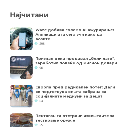
Најчитани
Waze добива големо AI ажурирање:
Апликацијата сега учи како да
возите
296
Признал дека продавал „бели лаги“,
заработил повеќе од милион долари
96
Европа пред радикален потег: Дали
се подготвува општа забрана за
социјалните медиуми за деца?
64
Пентагон ги отстрани извештаите за
тестирање оружје
55