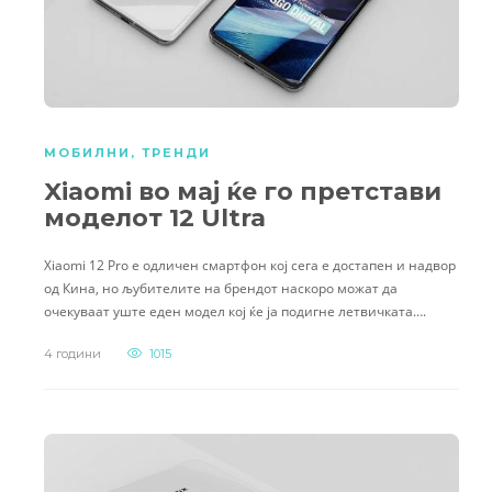
МОБИЛНИ
,
ТРЕНДИ
Xiaomi во мај ќе го претстави
моделот 12 Ultra
Xiaomi 12 Pro е одличен смартфон кој сега е достапен и надвор
од Кина, но љубителите на брендот наскоро можат да
очекуваат уште еден модел кој ќе ја подигне летвичката….
4 години
1015