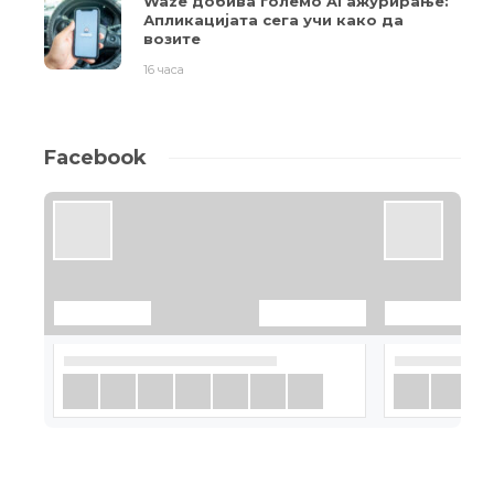
Waze добива големо AI ажурирање:
Апликацијата сега учи како да
возите
16 часа
Facebook