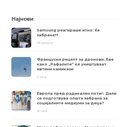
Најнови
Samsung реагираше итно: Ќе
забранат!
28 минути
Француски рецепт за дронови: Еве
како „Рафалите“ ќе уништуваат
евтини камикази
2 часа
Европа пред радикален потег: Дали
се подготвува општа забрана за
социјалните медиуми за деца?
16 часа