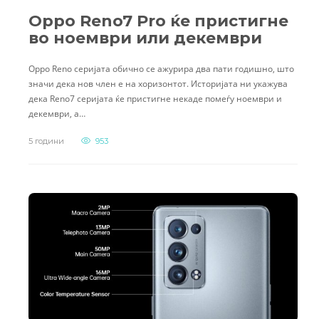
Oppo Reno7 Pro ќе пристигне
во ноември или декември
Oppo Reno серијата обично се ажурира два пати годишно, што
значи дека нов член е на хоризонтот. Историјата ни укажува
дека Reno7 серијата ќе пристигне некаде помеѓу ноември и
декември, а…
5 години
953