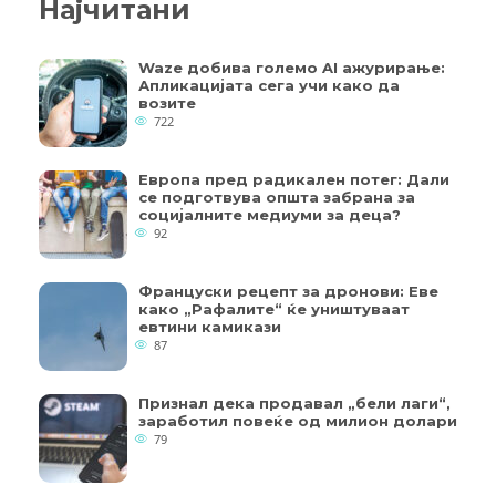
Најчитани
Waze добива големо AI ажурирање:
Апликацијата сега учи како да
возите
722
Европа пред радикален потег: Дали
се подготвува општа забрана за
социјалните медиуми за деца?
92
Француски рецепт за дронови: Еве
како „Рафалите“ ќе уништуваат
евтини камикази
87
Признал дека продавал „бели лаги“,
заработил повеќе од милион долари
79