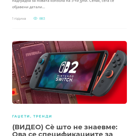
надградба за новата конзола на 5-ти јуни. Сепак, сега се
објавени детали…
1 година
883
ГАЏЕТИ
,
ТРЕНДИ
(ВИДЕО) Сè што не знаевме:
Ова се спецификациите за