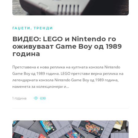
ГАЏЕТИ
,
ТРЕНДИ
ВИДЕО: LEGO и Nintendo го
оживуваат Game Boy од 1989
година
Претставена е нова реплика на култната конзола Nintendo
Game Boy од 1989 година. LEGO претстави верна реплика на
легендарната конзола Nintendo Game Boy од 1989 година,
наменета за колекционери и…
1 година
698