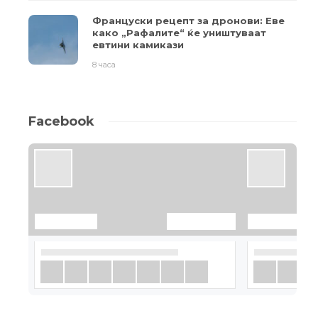
Француски рецепт за дронови: Еве
како „Рафалите“ ќе уништуваат
евтини камикази
8 часа
Facebook