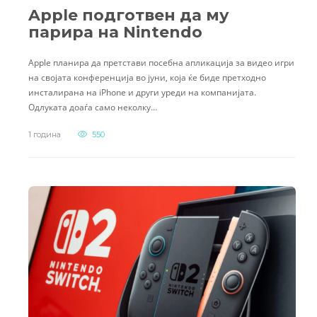
Apple подготвен да му
парира на Nintendo
Apple планира да претстави посебна апликација за видео игри
на својата конференција во јуни, која ќе биде претходно
инсталирана на iPhone и други уреди на компанијата.
Одлуката доаѓа само неколку…
1 година
550