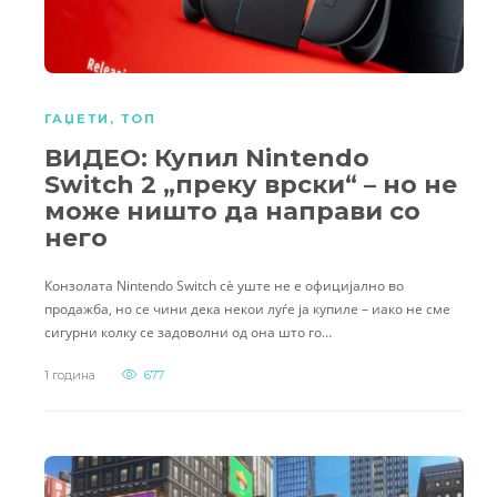
ГАЏЕТИ
,
ТОП
ВИДЕО: Купил Nintendo
Switch 2 „преку врски“ – но не
може ништо да направи со
него
Конзолата Nintendo Switch сè уште не е официјално во
продажба, но се чини дека некои луѓе ја купиле – иако не сме
сигурни колку се задоволни од она што го…
1 година
677