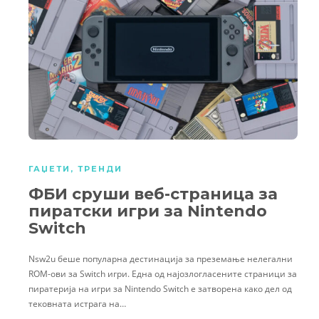
ГАЏЕТИ
,
ТРЕНДИ
ФБИ сруши веб-страница за
пиратски игри за Nintendo
Switch
Nsw2u беше популарна дестинација за преземање нелегални
ROM-ови за Switch игри. Една од најозлогласените страници за
пиратерија на игри за Nintendo Switch е затворена како дел од
тековната истрага на…