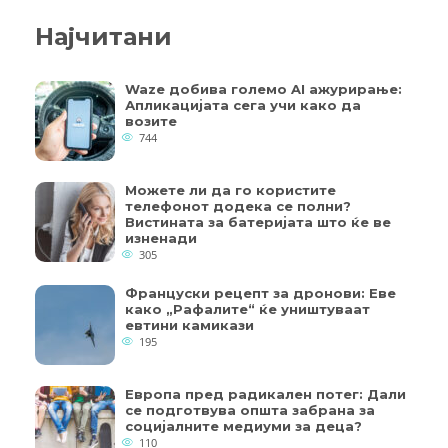
Најчитани
Waze добива големо AI ажурирање:
Апликацијата сега учи како да
возите
744
Можете ли да го користите
телефонот додека се полни?
Вистината за батеријата што ќе ве
изненади
305
Француски рецепт за дронови: Еве
како „Рафалите“ ќе уништуваат
евтини камикази
195
Европа пред радикален потег: Дали
се подготвува општа забрана за
социјалните медиуми за деца?
110