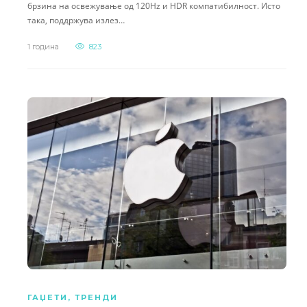
брзина на освежување од 120Hz и HDR компатибилност. Исто
така, поддржува излез…
1 година
823
ГАЏЕТИ
,
ТРЕНДИ