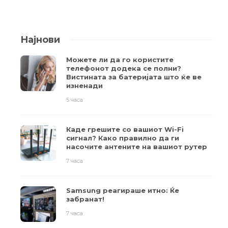
Најнови
Можете ли да го користите
телефонот додека се полни?
Вистината за батеријата што ќе ве
изненади
5 часа
Каде грешите со вашиот Wi-Fi
сигнал? Како правилно да ги
насочите антените на вашиот рутер
7 часа
Samsung реагираше итно: Ќе
забранат!
7 часа