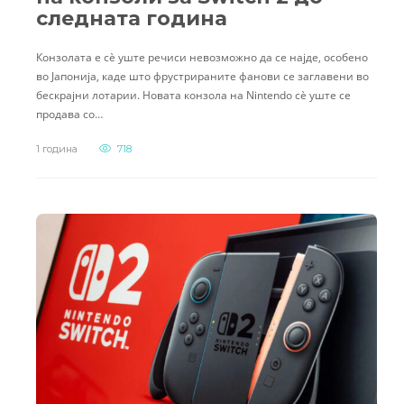
следната година
Конзолата е сè уште речиси невозможно да се најде, особено
во Јапонија, каде што фрустрираните фанови се заглавени во
бескрајни лотарии. Новата конзола на Nintendo сè уште се
продава со…
1 година
718