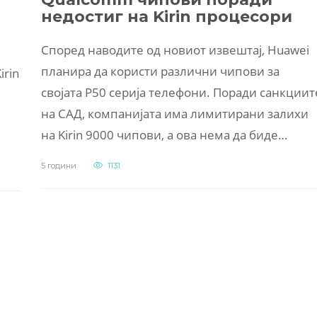
недостиг на Kirin процесори
Според наводите од новиот извештај, Huawei
планира да користи различни чипови за
irin
својата P50 серија телефони. Поради санкциит
на САД, компанијата има лимитирани залихи
на Kirin 9000 чипови, а ова нема да биде…
5 години
1131