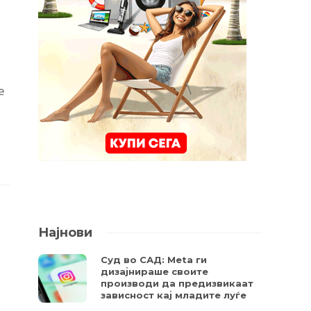
е
Најнови
Суд во САД: Meta ги
дизајнираше своите
производи да предизвикаат
зависност кај младите луѓе