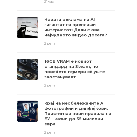
21 час
Новата реклама на AI
гигантот го преплаши
интернетот: Дали е ова
најчудното видео досега?
2 дена
16GB VRAM е новиот
стандард на Steam, но
повеќето гејмери ​​сè уште
заостануваат
2 дена
Крај на необележаните AI
фотографии и дипфејкови:
Пристигнаа нови правила на
ЕУ – казни до 35 милиони
евра
2 дена