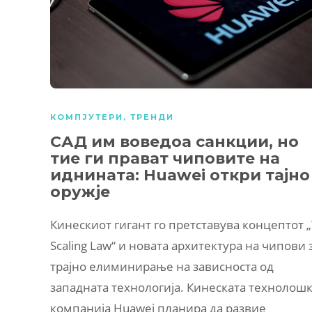
КОМПЈУТЕРИ
,
ТРЕНДИ
САД им воведоа санкции, но
тие ги прават чиповите на
иднината: Huawei откри тајно
оружје
Кинескиот гигант го претставува концептот 
Scaling Law“ и новата архитектура на чипови 
трајно елиминирање на зависноста од
западната технологија. Кинеската технолош
компанија Huawei планира да развие