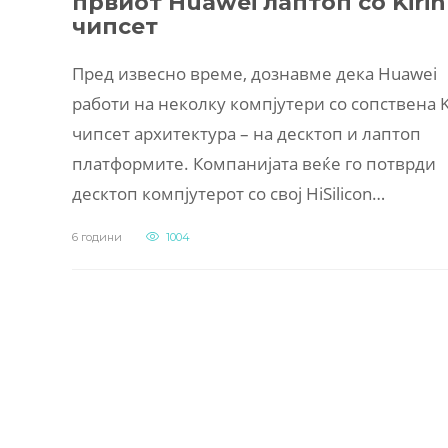
првиот Huawei лаптоп со Kirin
чипсет
Пред извесно време, дознавме дека Huawei
работи на неколку компјутери со сопствена K
чипсет архитектура – на десктоп и лаптоп
платформите. Компанијата веќе го потврди
десктоп компјутерот со свој HiSilicon…
6 години
1004