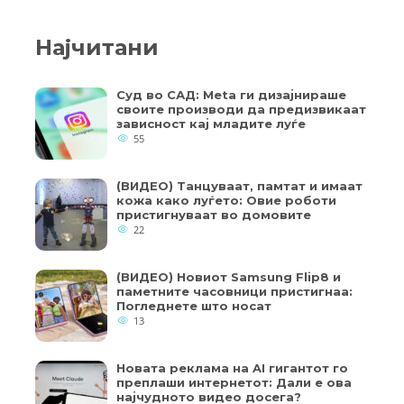
Најчитани
Суд во САД: Meta ги дизајнираше
своите производи да предизвикаат
зависност кај младите луѓе
55
(ВИДЕО) Танцуваат, памтат и имаат
кожа како луѓето: Овие роботи
пристигнуваат во домовите
22
(ВИДЕО) Новиот Samsung Flip8 и
паметните часовници пристигнаа:
Погледнете што носат
13
Новата реклама на AI гигантот го
преплаши интернетот: Дали е ова
најчудното видео досега?