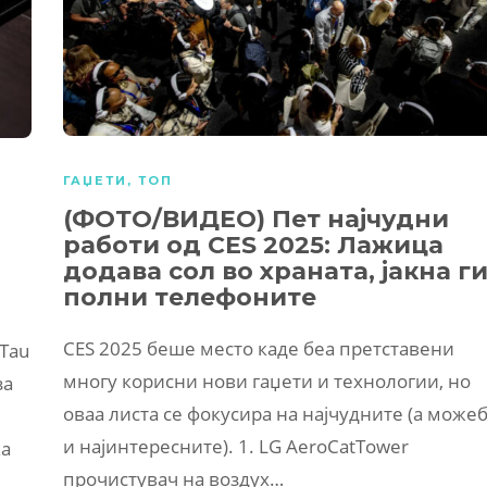
ГАЏЕТИ
,
ТОП
(ФОТО/ВИДЕО) Пет најчудни
работи од CES 2025: Лажица
додава сол во храната, јакна г
полни телефоните
CES 2025 беше место каде беа претставени
„Tau
многу корисни нови гаџети и технологии, но
за
оваа листа се фокусира на најчудните (а може
и најинтересните). 1. LG AeroCatTower
ка
прочистувач на воздух…