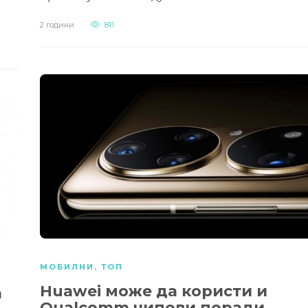
2 години
811
МОБИЛНИ
,
ТОП
Huawei може да користи и
а
Qualcomm чипови поради