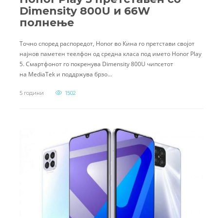
Dimensity 800U и 66W
полнење
Точно според распоредот, Honor во Кина го претстави својот
најнов паметен теелфон од средна класа под името Honor Play
5. Смартфонот го покренува Dimensity 800U чипсетот
на MediaTek и поддржува брзо…
5 години
1502