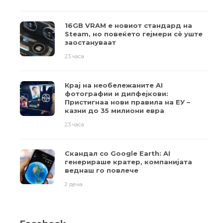
16GB VRAM е новиот стандард на
Steam, но повеќето гејмери ​​сè уште
заостануваат
23 часа
Крај на необележаните AI
фотографии и дипфејкови:
Пристигнаа нови правила на ЕУ –
казни до 35 милиони евра
23 часа
Скандал со Google Earth: AI
генерираше кратер, компанијата
веднаш го повлече
2 дена