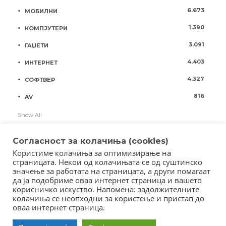
6.673
МОБИЛНИ
1.390
КОМПЈУТЕРИ
3.091
ГАЏЕТИ
4.403
ИНТЕРНЕТ
4.327
СОФТВЕР
816
AV
Show All
Согласност за колачиња (cookies)
Користиме колачиња за оптимизирање на
страницата. Некои од колачињата се од суштинско
значење за работата на страницата, а други помагаат
да ја подобриме оваа интернет страница и вашето
корисничко искуство. Напомена: задолжителните
колачиња се неопходни за користење и пристап до
оваа интернет страница.
Copyright © 2018 - Member of IAB Macedonia