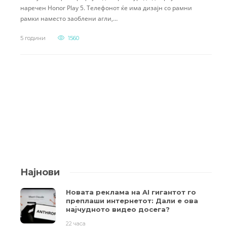
наречен Honor Play 5. Телефонот ќе има дизајн со рамни
рамки наместо заоблени агли,…
5 години
1560
Најнови
Новата реклама на AI гигантот го
преплаши интернетот: Дали е ова
најчудното видео досега?
22 часа