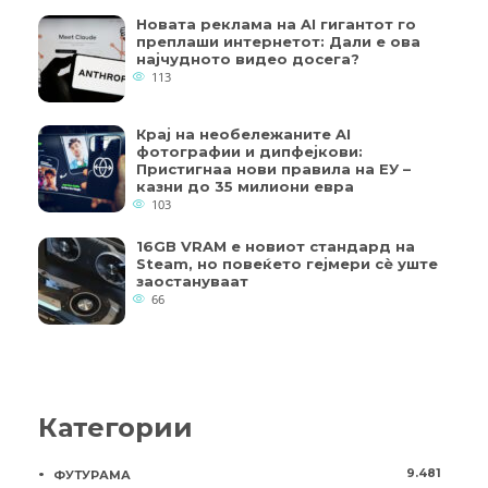
Новата реклама на AI гигантот го
преплаши интернетот: Дали е ова
најчудното видео досега?
113
Крај на необележаните AI
фотографии и дипфејкови:
Пристигнаа нови правила на ЕУ –
казни до 35 милиони евра
103
16GB VRAM е новиот стандард на
Steam, но повеќето гејмери ​​сè уште
заостануваат
66
Категории
9.481
ФУТУРАМА