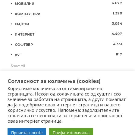
6.677
МОБИЛНИ
1.390
КОМПЈУТЕРИ
3.094
ГАЏЕТИ
4.407
ИНТЕРНЕТ
4.331
СОФТВЕР
817
AV
Show All
Согласност за колачиња (cookies)
Користиме колачиња за оптимизирање на
страницата. Некои од колачињата се од суштинско
значење за работата на страницата, а други помагаат
да ја подобриме оваа интернет страница и вашето
корисничко искуство. Напомена: задолжителните
колачиња се неопходни за користење и пристап до
оваа интернет страница.
Copyright © 2018 - Member of IAB Macedonia
Прочитај повеќе
Прифати колачиња
Member of Clip Media Group / 2017