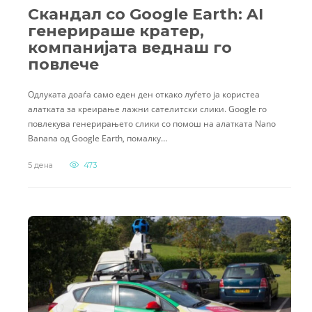
Скандал со Google Earth: AI
генерираше кратер,
компанијата веднаш го
повлече
Одлуката доаѓа само еден ден откако луѓето ја користеа
алатката за креирање лажни сателитски слики. Google го
повлекува генерирањето слики со помош на алатката Nano
Banana од Google Earth, помалку…
5 дена
473