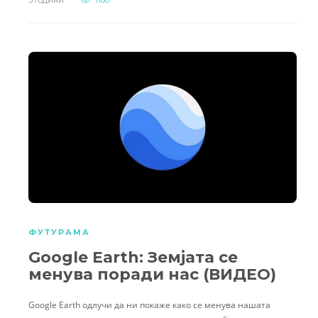
5 години
1106
ФУТУРАМА
Google Earth: Земјата се
менува поради нас (ВИДЕО)
Google Earth одлучи да ни покаже како се менува нашата