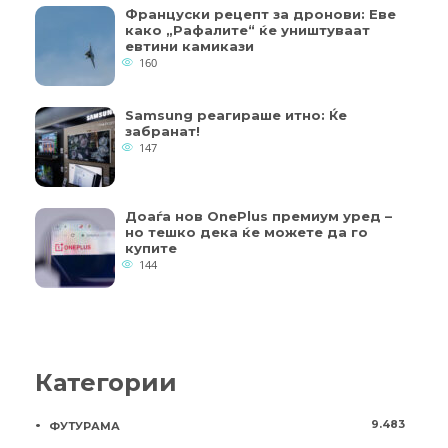
Француски рецепт за дронови: Еве
како „Рафалите“ ќе уништуваат
евтини камикази
160
Samsung реагираше итно: Ќе
забранат!
147
Доаѓа нов OnePlus премиум уред –
но тешко дека ќе можете да го
купите
144
Категории
9.483
ФУТУРАМА