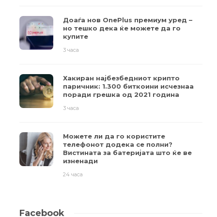
Доаѓа нов OnePlus премиум уред –
но тешко дека ќе можете да го
купите
3 часа
Хакиран најбезбедниот крипто
паричник: 1.300 биткоини исчезнаа
поради грешка од 2021 година
3 часа
Можете ли да го користите
телефонот додека се полни?
Вистината за батеријата што ќе ве
изненади
24 часа
Facebook