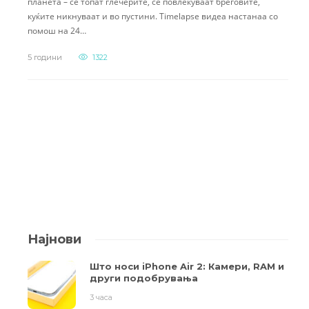
планета – се топат глечерите, се повлекуваат бреговите,
куќите никнуваат и во пустини. Timelapse видеа настанаа со
помош на 24…
5 години
1322
Најнови
Што носи iPhone Air 2: Камери, RAM и
други подобрувања
3 часа