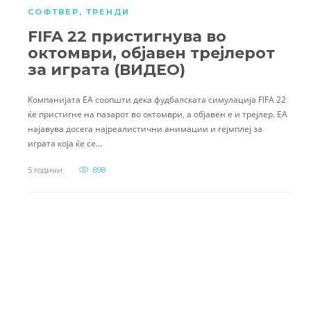
СОФТВЕР
,
ТРЕНДИ
FIFA 22 пристигнува во
октомври, објавен трејлерот
за играта (ВИДЕО)
Компанијата EA соопшти дека фудбалската симулација FIFA 22
ќе пристигне на пазарот во октомври, а објавен е и трејлер. EA
најавува досега најреалистични анимации и гејмплеј за
играта која ќе се…
5 години
898