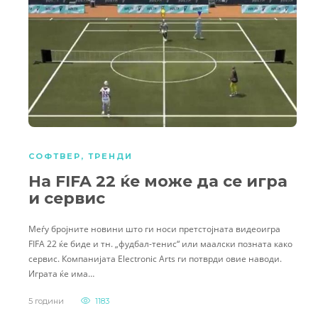
СОФТВЕР
,
ТРЕНДИ
На FIFA 22 ќе може да се игра
и сервис
Меѓу бројните новини што ги носи претстојната видеоигра
FIFA 22 ќе биде и тн. „фудбал-тенис“ или маалски позната како
сервис. Компанијата Electronic Arts ги потврди овие наводи.
Играта ќе има…
5 години
1183