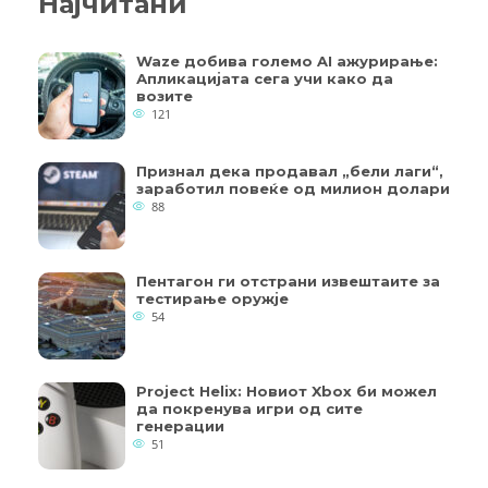
Најчитани
Waze добива големо AI ажурирање:
Апликацијата сега учи како да
возите
121
Признал дека продавал „бели лаги“,
заработил повеќе од милион долари
88
Пентагон ги отстрани извештаите за
тестирање оружје
54
Project Helix: Новиот Xbox би можел
да покренува игри од сите
генерации
51