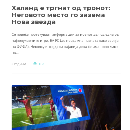
Халанд е тргнат од тронот:
Неговото место го зазема
Нова звезда
Се повеќе протекуваат информации за новиот дел од една од
најпопуларните игри, EA FC (до неодамна позната како серија
на ФИФА). Неколку инсајдери најавија дека ќе има ново лице
на…
2 години
1115