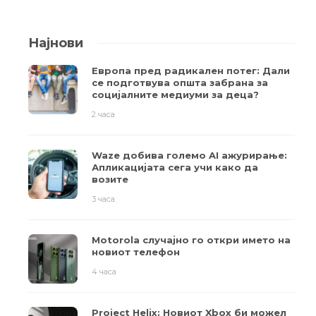
Најнови
Европа пред радикален потег: Дали
се подготвува општа забрана за
социјалните медиуми за деца?
2 часа
Waze добива големо AI ажурирање:
Апликацијата сега учи како да
возите
3 часа
Motorola случајно го откри името на
новиот телефон
4 часа
Project Helix: Новиот Xbox би можел