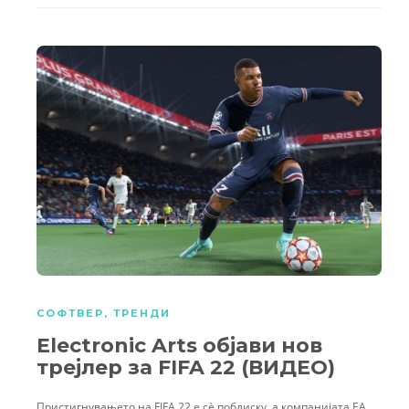
СОФТВЕР
,
ТРЕНДИ
Electronic Arts објави нов
трејлер за FIFA 22 (ВИДЕО)
Пристигнувањето на FIFA 22 е сѐ поблиску, а компанијата ЕА