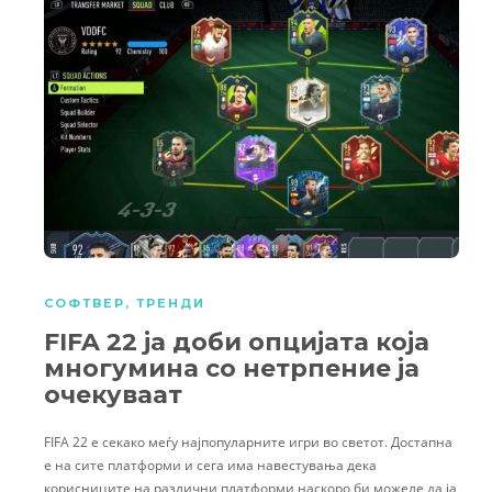
СОФТВЕР
,
ТРЕНДИ
FIFA 22 ја доби опцијата која
многумина со нетрпение ја
очекуваат
FIFA 22 е секако меѓу најпопуларните игри во светот. Достапна
е на сите платформи и сега има навестувања дека
корисниците на различни платформи наскоро би можеле да ја