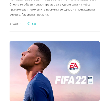
Спортс го објави новиот трејлер за видеоиграта на кој се
прикажуваат поголемите промени во однос на претходната
верзија. Главната промена…
5 години
856