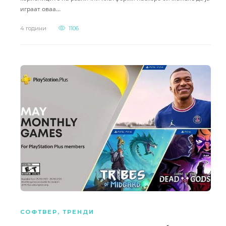
играат оваа…
4 години
1106
СОФТВЕР
,
ТРЕНДИ