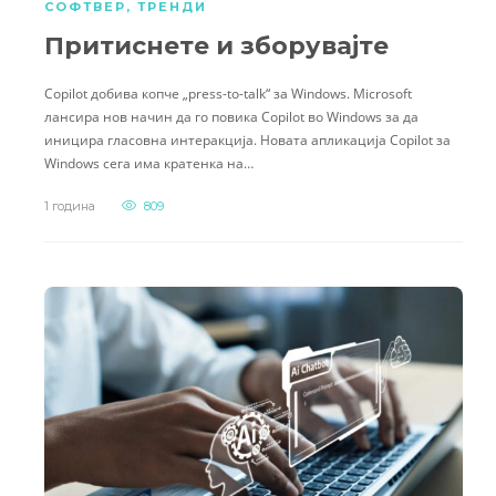
СОФТВЕР
,
ТРЕНДИ
Притиснете и зборувајте
Copilot добива копче „press-to-talk“ за Windows. Microsoft
лансира нов начин да го повика Copilot во Windows за да
иницира гласовна интеракција. Новата апликација Copilot за
Windows сега има кратенка на…
1 година
809