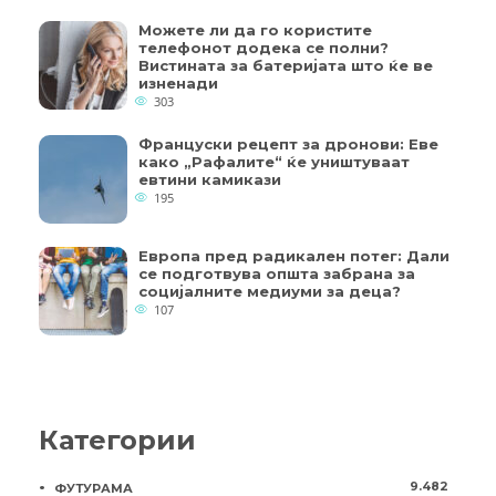
Можете ли да го користите
телефонот додека се полни?
Вистината за батеријата што ќе ве
изненади
303
Француски рецепт за дронови: Еве
како „Рафалите“ ќе уништуваат
евтини камикази
195
Европа пред радикален потег: Дали
се подготвува општа забрана за
социјалните медиуми за деца?
107
Категории
9.482
ФУТУРАМА