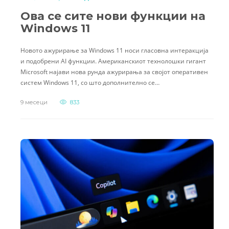
Ова се сите нови функции на
Windows 11
Новото ажурирање за Windows 11 носи гласовна интеракција
и подобрени AI функции. Американскиот технолошки гигант
Microsoft најави нова рунда ажурирања за својот оперативен
систем Windows 11, со што дополнително се…
9 месеци
833