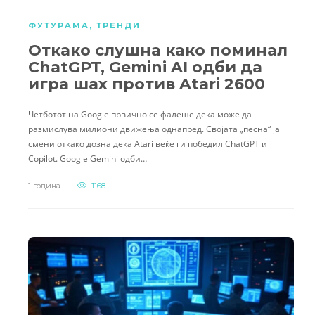
ФУТУРАМА
,
ТРЕНДИ
Откако слушна како поминал
ChatGPT, Gemini AI одби да
игра шах против Atari 2600
Четботот на Google првично се фалеше дека може да
размислува милиони движења однапред. Својата „песна“ ја
смени откако дозна дека Atari веќе ги победил ChatGPT и
Copilot. Google Gemini одби…
1 година
1168