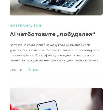
ФУТУРАМА
,
ТОП
AI четботовите „побудалеа“
Во текот на изминатите неколку години, имаше некои
урнебесни грешки во четбот за вештачка интелигенција кои
станаа вирални. И покрај многуте предности, вештачката
интелигенција повремено прави апсурдни грешки и гафови…
2 години
1069