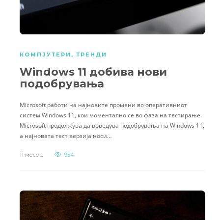
КОМПЈУТЕРИ
,
ТРЕНДИ
Windows 11 добива нови
подобрувања
Microsoft работи на најновите промени во оперативниот
систем Windows 11, кои моментално се во фаза на тестирање.
Microsoft продолжува да воведува подобрувања на Windows 11,
а најновата тест верзија носи…
11 месец
954