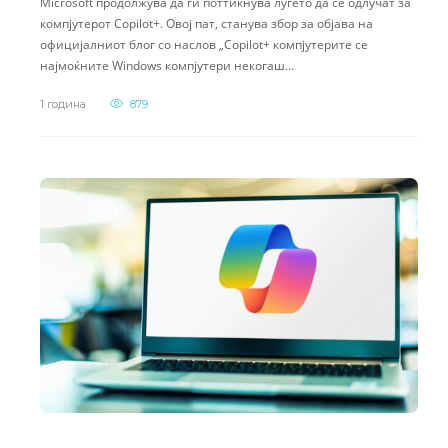
Microsoft продолжува да ги поттикнува луѓето да се одлучат за
компјутерот Copilot+. Овој пат, станува збор за објава на
официјалниот блог со наслов „Copilot+ компјутерите се
најмоќните Windows компјутери некогаш…
1 година
879