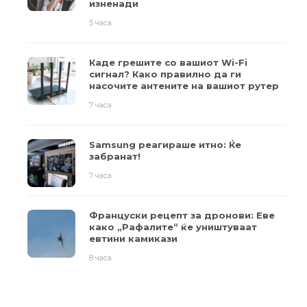
изненади
5 часа
Каде грешите со вашиот Wi-Fi
сигнал? Како правилно да ги
насочите антените на вашиот рутер
7 часа
Samsung реагираше итно: Ќе
забранат!
7 часа
Француски рецепт за дронови: Еве
како „Рафалите“ ќе уништуваат
евтини камикази
8 часа