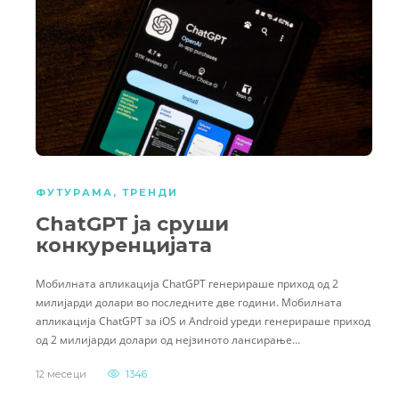
ФУТУРАМА
,
ТРЕНДИ
ChatGPT ја сруши
конкуренцијата
Мобилната апликација ChatGPT генерираше приход од 2
милијарди долари во последните две години. Мобилната
апликација ChatGPT за iOS и Android уреди генерираше приход
од 2 милијарди долари од нејзиното лансирање…
12 месеци
1346