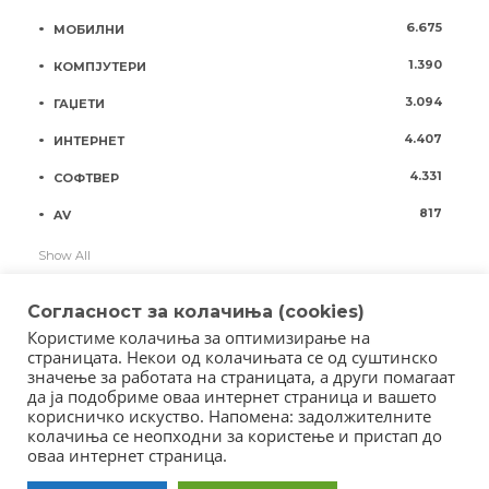
6.675
МОБИЛНИ
1.390
КОМПЈУТЕРИ
3.094
ГАЏЕТИ
4.407
ИНТЕРНЕТ
4.331
СОФТВЕР
817
AV
Show All
Согласност за колачиња (cookies)
Користиме колачиња за оптимизирање на
страницата. Некои од колачињата се од суштинско
значење за работата на страницата, а други помагаат
да ја подобриме оваа интернет страница и вашето
корисничко искуство. Напомена: задолжителните
колачиња се неопходни за користење и пристап до
оваа интернет страница.
Copyright © 2018 - Member of IAB Macedonia