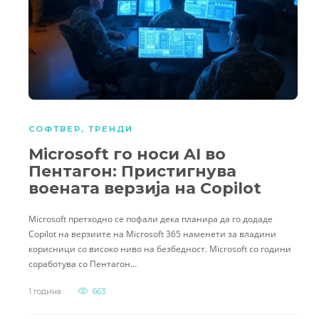
СОФТВЕР
,
ТРЕНДИ
Microsoft го носи AI во
Пентагон: Пристигнува
воената верзија на Copilot
Microsoft претходно се пофали дека планира да го додаде
Copilot на верзиите на Microsoft 365 наменети за владини
корисници со високо ниво на безбедност. Microsoft со години
соработува со Пентагон…
1 година
663