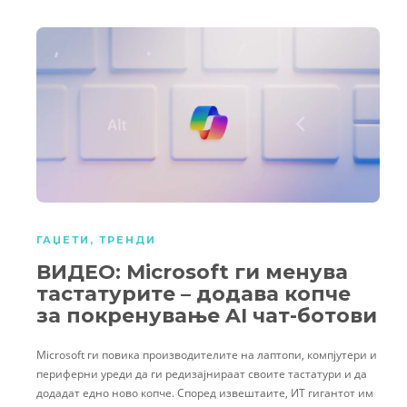
ГАЏЕТИ
,
ТРЕНДИ
ВИДЕО: Microsoft ги менува
тастатурите – додава копче
за покренување AI чат-ботови
Microsoft ги повика производителите на лаптопи, компјутери и
периферни уреди да ги редизајнираат своите тастатури и да
додадат едно ново копче. Според извештаите, ИТ гигантот им