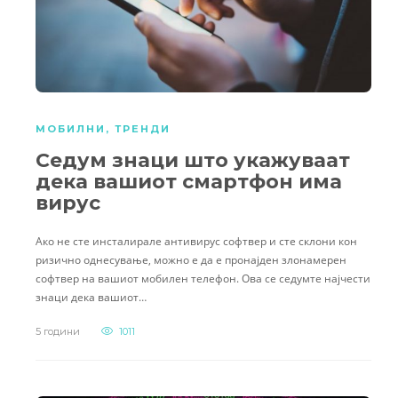
МОБИЛНИ
,
ТРЕНДИ
Седум знаци што укажуваат
дека вашиот смартфон има
вирус
Ако не сте инсталирале антивирус софтвер и сте склони кон
ризично однесување, можно е да е пронајден злонамерен
софтвер на вашиот мобилен телефон. Ова се седумте најчести
знаци дека вашиот…
5 години
1011