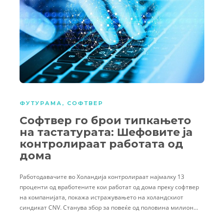
ФУТУРАМА
,
СОФТВЕР
Софтвер го брои типкањето
на тастатурата: Шефовите ја
контролираат работата од
дома
Работодавачите во Холандија контролираат најмалку 13
проценти од вработените кои работат од дома преку софтвер
на компанијата, покажа истражувањето на холандскиот
синдикат CNV. Станува збор за повеќе од половина милион…