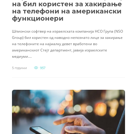
на бил користен за хакирање
на телефони на американски
функционери
Шпионски софтвер на израелската компанија НСО Група (NSO
Group) бил користен од наводно непознато лице за хакирање
на телефоните на најмалку девет вработени во
американскиот Стејт департмент, јавија израелските
медиуми….
5 години
957