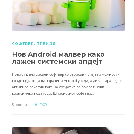
СОФТВЕР
,
ТРЕНДИ
Нов Android малвер како
лажен системски апдејт
Новиот малициозен софтвер со сериозни спајвер можности
краде податоци од заразени Android уреди, а дизајниран да се
активира секогаш кога на уредот ќе се појават нови
кориснички податоци. Шпионскиот софтвер…
5 години
1200