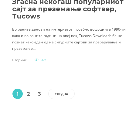
Згасна некогаш популарниот
сајт за преземање софтвер,
Tucows
Во раните денови на интернетот, посебно во доцните 1990-ти,
како и во раните години на овој век, Tucows Downloads беше
познат како еден од најсигурните сајтови за пребарување и
преземање…
6 години
922
1
2
3
СЛЕДНА