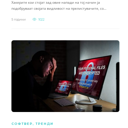
Хакерите кои стојат зад овие напади на тој начин ја
подобруваат својата видливост на прелистувачите, со…
5 години
1022
СОФТВЕР
,
ТРЕНДИ