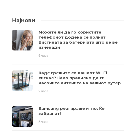
Најнови
Можете ли да го користите
телефонот додека се полни?
Вистината за батеријата што ќе ве
изненади
6 часа
Каде грешите со вашиот Wi-Fi
сигнал? Како правилно да ги
насочите антените на вашиот рутер
7 часа
Samsung реагираше итно: Ќе
забранат!
8 часа