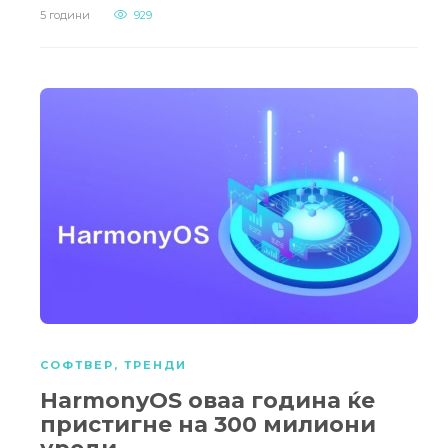
5 години
929
СОФТВЕР
,
ТРЕНДИ
HarmonyOS оваа година ќе
пристигне на 300 милиони