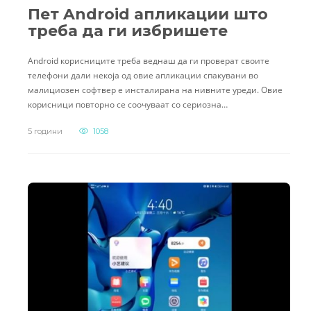
Пет Android апликации што
треба да ги избришете
Android корисниците треба веднаш да ги проверат своите
телефони дали некоја од овие апликации спакувани во
малициозен софтвер е инсталирана на нивните уреди. Овие
корисници повторно се соочуваат со сериозна…
5 години
1058