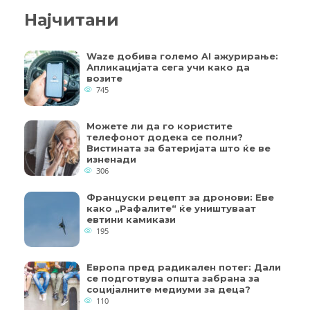
Најчитани
Waze добива големо AI ажурирање:
Апликацијата сега учи како да
возите
745
Можете ли да го користите
телефонот додека се полни?
Вистината за батеријата што ќе ве
изненади
306
Француски рецепт за дронови: Еве
како „Рафалите“ ќе уништуваат
евтини камикази
195
Европа пред радикален потег: Дали
се подготвува општа забрана за
социјалните медиуми за деца?
110