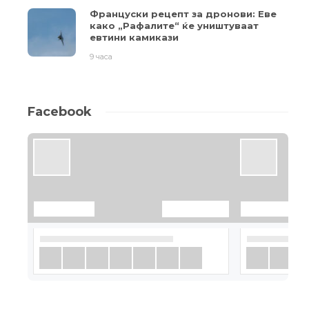
Француски рецепт за дронови: Еве
како „Рафалите“ ќе уништуваат
евтини камикази
9 часа
Facebook