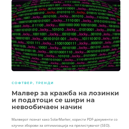
СОФТВЕР
,
ТРЕНДИ
Малвер за кражба на лозинки
и податоци се шири на
невообичаен начин
Малверот познат како SolarMarker, користи PDF-документи со
клучни зборови за оптимизација на прелистувачот (SEO).