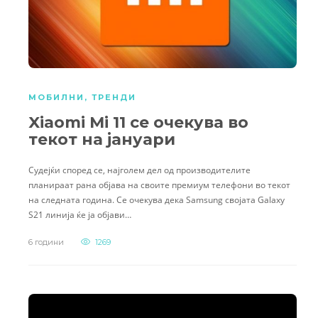
МОБИЛНИ
,
ТРЕНДИ
Xiaomi Mi 11 се очекува во
текот на јануари
Судејќи според се, најголем дел од производителите
планираат рана објава на своите премиум телефони во текот
на следната година. Се очекува дека Samsung својата Galaxy
S21 линија ќе ја објави…
6 години
1269