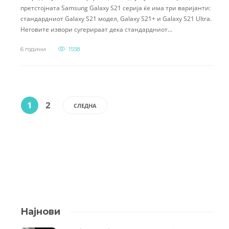
претстојната Samsung Galaxy S21 серија ќе има три варијанти:
стандардниот Galaxy S21 модел, Galaxy S21+ и Galaxy S21 Ultra.
Неговите извори сугерираат дека стандардниот…
6 години
1558
1
2
СЛЕДНА
Најнови