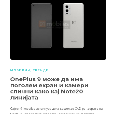
МОБИЛНИ
,
ТРЕНДИ
OnePlus 9 може да има
поголем екран и камери
слични како кај Note20
линијата
Сајтот 91mobiles истакнува дека дошол до CAD рендерите на
OnePlus 9 телефонот, што откриваат некои од главните