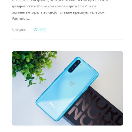
дизајнерски избори кои компанијата OnePlus ги
имплементирала во својот следен премиум телефон.
Рамниот…
6 години
1212