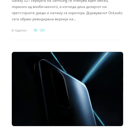
Galaxy S21 серијата на Samsung се очекува еден месец
поранио од вообичаеното, а изгледа дека дизајнот на
претстојните уреди и натаму се коригира. Дојавувачот OnLeaks
сега објави ревидирана верзија на…
6 години
1311