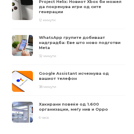
Project Helix: Новиот Xbox би можел
да покренува игри од сите
генерации
12 минути
WhatsApp групите добиваат
надградба: Еве што ново подготви
Meta
32 минути
Google Assistant исчезнува од
вашиот телефон
38 минути
Хакирани повеќе од 1.600
организации, меѓу нив и Oppo
6 часа