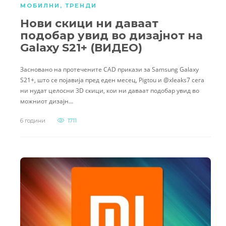
МОБИЛНИ
,
ТРЕНДИ
Нови скици ни даваат
подобар увид во дизајнот на
Galaxy S21+ (ВИДЕО)
Засновано на протечените CAD прикази за Samsung Galaxy
S21+, што се појавија пред еден месец, Pigtou и @xleaks7 сега
ни нудат целосни 3D скици, кои ни даваат подобар увид во
можниот дизајн…
6 години
1711