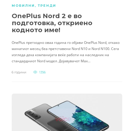
МОБИЛНИ
,
ТРЕНДИ
OnePlus Nord 2 е во
подготовка, откриено
кодното име!
OnePlus претходно оваа година го објави OnePlus Nord, откако
минатиот месец беа претставени Nord N10 и Nord N100. Сега
изгледа дека компанијата веќе работи на наследник на
стандардниот Nord модел. Дојавувачот Max…
6 години
1356