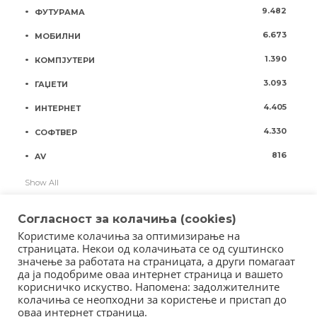
9.482
ФУТУРАМА
6.673
МОБИЛНИ
1.390
КОМПЈУТЕРИ
3.093
ГАЏЕТИ
4.405
ИНТЕРНЕТ
4.330
СОФТВЕР
816
AV
Show All
Согласност за колачиња (cookies)
Користиме колачиња за оптимизирање на
страницата. Некои од колачињата се од суштинско
значење за работата на страницата, а други помагаат
да ја подобриме оваа интернет страница и вашето
корисничко искуство. Напомена: задолжителните
колачиња се неопходни за користење и пристап до
оваа интернет страница.