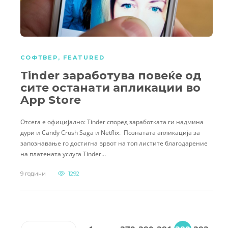
СОФТВЕР
,
FEATURED
Tinder заработува повеќе од
сите останати апликации во
App Store
Отсега е официјално: Tinder според заработката ги надмина
дури и Candy Crush Saga и Netflix. Познатата апликација за
запознавање го достигна врвот на топ листите благодарение
на платената услуга Tinder…
9 години
1292