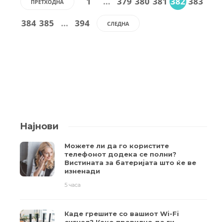
1
…
379
380
381
382
383
ПРЕТХОДНА
384
385
…
394
СЛЕДНА
Најнови
Можете ли да го користите
телефонот додека се полни?
Вистината за батеријата што ќе ве
изненади
5 часа
Каде грешите со вашиот Wi-Fi