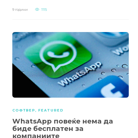
9 години
1115
СОФТВЕР
,
FEATURED
WhatsApp повеќе нема да
биде бесплатен за
компаниите