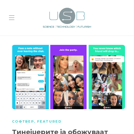
СОФТВЕР
,
FEATURED
Тинејџерите ја обожуваат