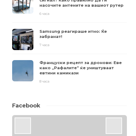
сигнал? Како правилно да ги
насочите антените на вашиот рутер
6 часа
Samsung реагираше итно: Ќе
забранат!
7 часа
Француски рецепт за дронови: Еве
како „Рафалите“ ќе уништуваат
евтини камикази
8 часа
Facebook