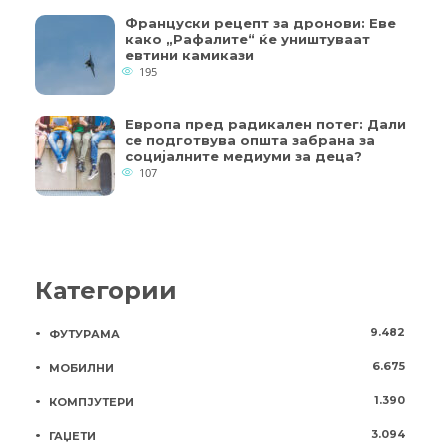
Француски рецепт за дронови: Еве
како „Рафалите“ ќе уништуваат
евтини камикази
195
Европа пред радикален потег: Дали
се подготвува општа забрана за
социјалните медиуми за деца?
107
Категории
9.482
ФУТУРАМА
6.675
МОБИЛНИ
1.390
КОМПЈУТЕРИ
3.094
ГАЏЕТИ