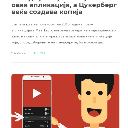
оваа апликација, а Цукерберг
веќе создава копија
Екипата која на почетокот на 2015 година преку
апликацијата Meerkat го покрена трендот на видеопренос во
живо на социјалните мрежи сега има нова хит-апликација
која, според зборовите на тинејџерите, би можела да…
9 години
1309