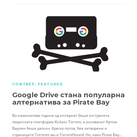
СОФТВЕР
,
FEATURED
Google Drive стана популарна
алтернатива за Pirate Bay
Во изминатава година од интернет беше отстранета
пиратската платформа Kickass Torrent, а основачот Артем
Ваулин беше уапсен. Кратко потоа, беа затворени и
страниците Torrentz.wu и TorrentHound. Но, иако Pirate Bay…