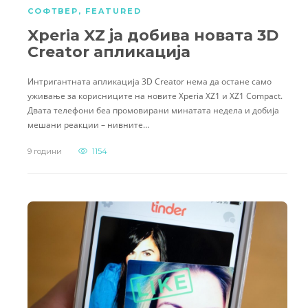
СОФТВЕР
,
FEATURED
Xperia XZ ја добива новата 3D
Creator апликација
Интригантната апликација 3D Creator нема да остане само
уживање за корисниците на новите Xperia XZ1 и XZ1 Compact.
Двата телефони беа промовирани минатата недела и добија
мешани реакции – нивните…
9 години
1154