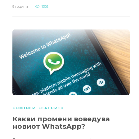
9 години
1302
СОФТВЕР
,
FEATURED
Какви промени воведува
новиот WhatsApp?