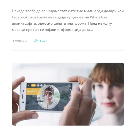
Некаде треба да се надоместат сите тие милијарди долари кои
Facebook своевремено ги даде купување на WhatsApp
апликацијата, односно целата платформа. Пред неколку
месеци прв пат се појави информација дека…
9 години
1343