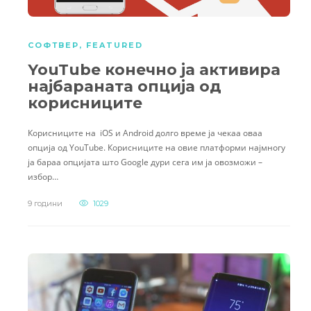
СОФТВЕР
,
FEATURED
YouTube конечно ја активира
најбараната опција од
корисниците
Корисниците на iOS и Android долго време ја чекаа оваа
опција од YouTube. Корисниците на овие платформи најмногу
ја бараа опцијата што Google дури сега им ја овозможи –
избор…
9 години
1029