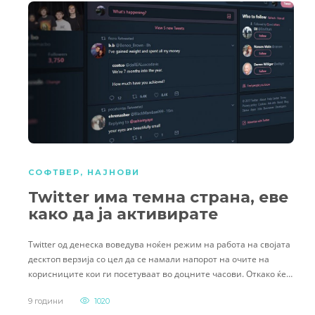
СОФТВЕР
,
НАЈНОВИ
Twitter има темна страна, еве
како да ја активирате
Twitter од денеска воведува ноќен режим на работа на својата
десктоп верзија со цел да се намали напорот на очите на
корисниците кои ги посетуваат во доцните часови. Откако ќе…
9 години
1020