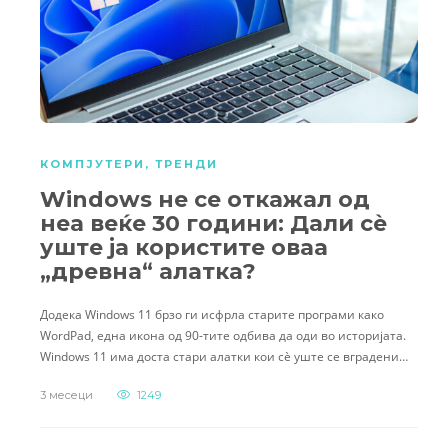
КОМПЈУТЕРИ
,
ТРЕНДИ
Windows не се откажал од
неа веќе 30 години: Дали сè
уште ја користите оваа
„древна“ алатка?
Додека Windows 11 брзо ги исфрла старите програми како
WordPad, една икона од 90-тите одбива да оди во историјата.
Windows 11 има доста стари алатки кои сè уште се вградени…
3 месеци
1249