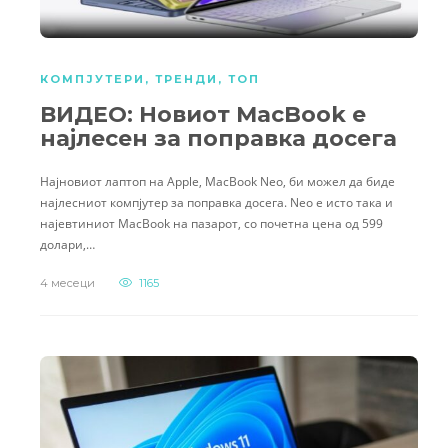
КОМПЈУТЕРИ
,
ТРЕНДИ
,
ТОП
ВИДЕО: Новиот MacBook е
најлесен за поправка досега
Најновиот лаптоп на Apple, MacBook Neo, би можел да биде
најлесниот компјутер за поправка досега. Neo е исто така и
најевтиниот MacBook на пазарот, со почетна цена од 599
долари,…
4 месеци
1165