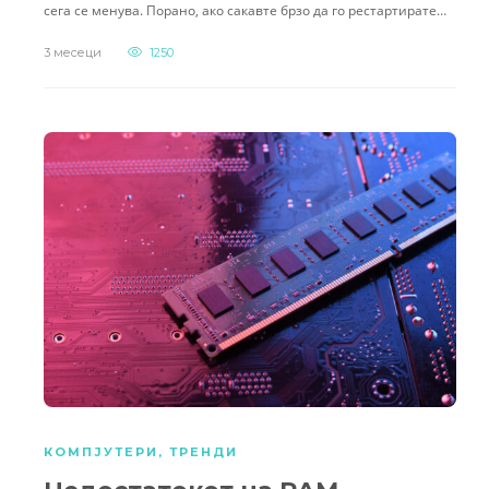
сега се менува. Порано, ако сакавте брзо да го рестартирате…
3 месеци
1250
КОМПЈУТЕРИ
,
ТРЕНДИ