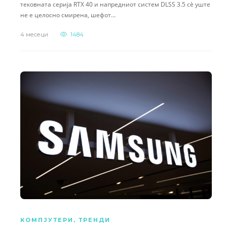
тековната серија RTX 40 и напредниот систем DLSS 3.5 сè уште
не е целосно смирена, шефот…
4 месеци
1484
КОМПЈУТЕРИ
,
ТРЕНДИ