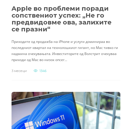
Apple во проблеми поради
сопствениот успех: „Не го
предвидовме ова, залихите
се празни“
Приходите од продажба на iPhone и услуги доминираа во
последниот квартал на технолошкиот гигант, но Mac тивко ги
надмина очекувањата. Инвеститорите од Волстрит очекуваа
приходи од Mac во низок опсег…
3 месеци
1346