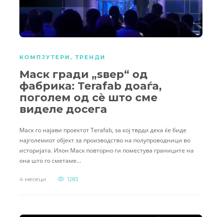
КОМПЈУТЕРИ
,
ТРЕНДИ
Маск гради „ѕвер“ од
фабрика: Terafab доаѓа,
поголем од сè што сме
виделе досега
Маск го најави проектот Terafab, за кој тврди дека ќе биде
најголемиот објект за производство на полупроводници во
историјата. Илон Маск повторно ги поместува границите на
она што го сметаме…
4 месеци
1283