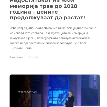
Недостатокот на RAM
меморија трае до 2028
година – цените
продолжуваат да растат!
Извештај од јапонското списание Nikkei Asia ја анализираше
моменталната состојба на индустријата за меморија, а
заклучокот е јасен: побарувачката останува астрономска,
додека напредокот во нејзиното задоволување е бавен.
Високите цени…
4 месеци
1232