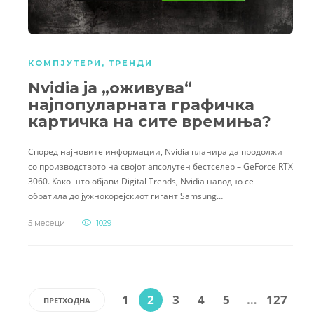
КОМПЈУТЕРИ
,
ТРЕНДИ
Nvidia ја „оживува“
најпопуларната графичка
картичка на сите времиња?
Според најновите информации, Nvidia планира да продолжи
со производството на својот апсолутен бестселер – GeForce RTX
3060. Како што објави Digital Trends, Nvidia наводно се
обратила до јужнокорејскиот гигант Samsung…
5 месеци
1029
1
2
3
4
5
…
127
ПРЕТХОДНА