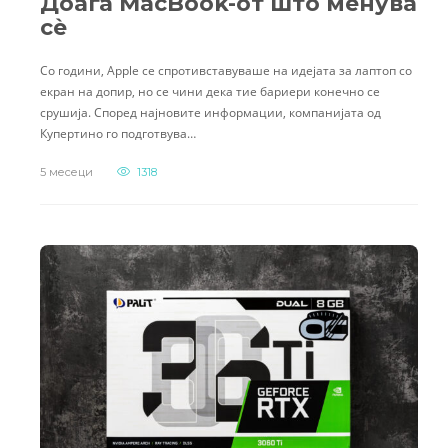
Доаѓа MacBook-от што менува
сè
Со години, Apple се спротивставуваше на идејата за лаптоп со
екран на допир, но се чини дека тие бариери конечно се
срушија. Според најновите информации, компанијата од
Купертино го подготвува…
5 месеци
1318