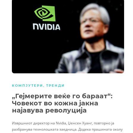
КОМПЈУТЕРИ
,
ТРЕНДИ
„Гејмерите веќе го бараат“:
Човекот во кожна јакна
најавува револуција
Извршниот директор на Nvidia, Џенсен Хуанг, повторно ја
разбранува технолошката заедница. Додека прашината околу