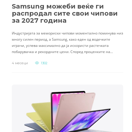
Samsung можеби веќе ги
распродал сите свои чипови
за 2027 година
Индустријата за мемориски чипови моментално поминува низ
многу силен период, а Samsung, како еден од водечките
играчи, успева максимално да ја искористи растечката
побарувачка и рекордните цени. Според проценките на…
4 месеци
1302