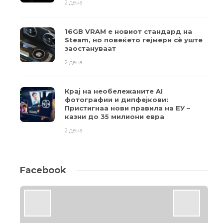
2 дена
16GB VRAM е новиот стандард на
Steam, но повеќето гејмери ​​сè уште
заостануваат
2 дена
Крај на необележаните AI
фотографии и дипфејкови:
Пристигнаа нови правила на ЕУ –
казни до 35 милиони евра
2 дена
Facebook