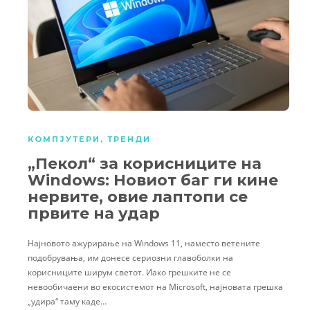
КОМПЈУТЕРИ
,
ТРЕНДИ
„Пекол“ за корисниците на
Windows: Новиот баг ги кине
нервите, овие лаптопи се
првите на удар
Најновото ажурирање на Windows 11, наместо ветените
подобрувања, им донесе сериозни главоболки на
корисниците ширум светот. Иако грешките не се
невообичаени во екосистемот на Microsoft, најновата грешка
„удира“ таму каде…