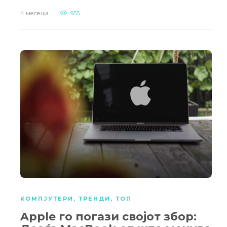
4 месеци
955
КОМПЈУТЕРИ
,
ТРЕНДИ
,
ТОП
Apple го погази својот збор: