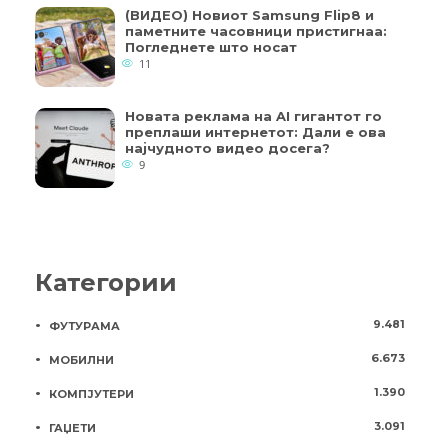
(ВИДЕО) Новиот Samsung Flip8 и
паметните часовници пристигнаа:
Погледнете што носат
11
Новата реклама на AI гигантот го
преплаши интернетот: Дали е ова
најчудното видео досега?
9
Категории
9.481
ФУТУРАМА
6.673
МОБИЛНИ
1.390
КОМПЈУТЕРИ
3.091
ГАЏЕТИ