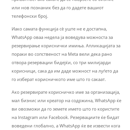
или нов познаник без да го дадете вашиот
телефонски број.
Иако самата функција сè уште не е достапна,
WhatsApp оваа недела ја воведува можноста за
резервирање кориснички имиња. Апликацијата за
пораки во сопственост на Meta вели дека рано
отвора резервации бидејќи, со три милијарди
корисници, сака да им даде можност на луѓето да
го изберат корисничкото име што го сакаат.
Ако резервирате корисничко име за организација,
мал бизнис или креатор на содржина, WhatsApp ќе
ви овозможи да го земете името што го користите
на Instagram или Facebook. Резервациите ќе бидат
воведени глобално, а WhatsApp ќе ве извести кога