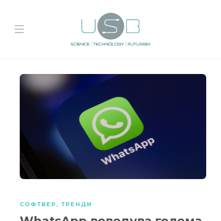
СОФТВЕР
,
ТРЕНДИ
WhatsApp воведува голема