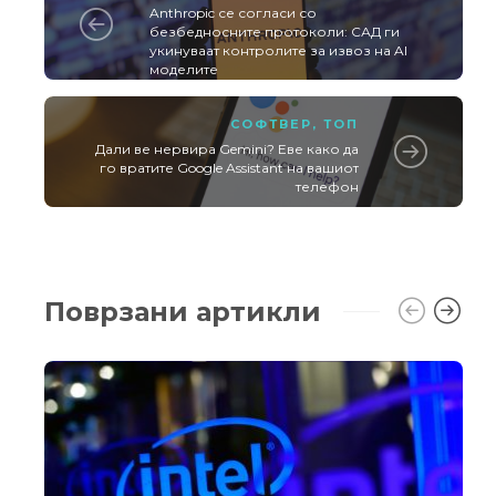
Anthropic се согласи со
безбедносните протоколи: САД ги
укинуваат контролите за извоз на AI
моделите
СОФТВЕР
,
ТОП
Дали ве нервира Gemini? Еве како да
го вратите Google Assistant на вашиот
телефон
Поврзани артикли