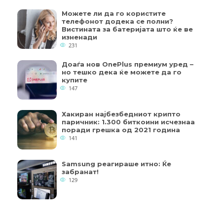
Можете ли да го користите
телефонот додека се полни?
Вистината за батеријата што ќе ве
изненади
231
Доаѓа нов OnePlus премиум уред –
но тешко дека ќе можете да го
купите
147
Хакиран најбезбедниот крипто
паричник: 1.300 биткоини исчезнаа
поради грешка од 2021 година
141
Samsung реагираше итно: Ќе
забранат!
129