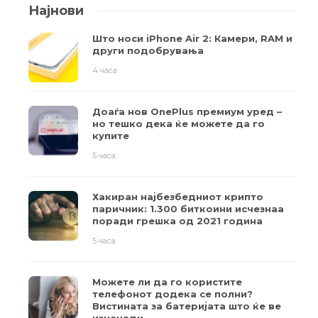
Најнови
Што носи iPhone Air 2: Камери, RAM и
други подобрувања
4 часа
Доаѓа нов OnePlus премиум уред –
но тешко дека ќе можете да го
купите
5 часа
Хакиран најбезбедниот крипто
паричник: 1.300 биткоини исчезнаа
поради грешка од 2021 година
5 часа
Можете ли да го користите
телефонот додека се полни?
Вистината за батеријата што ќе ве