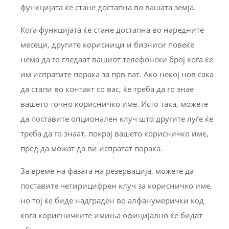
функцијата ќе стане достапна во вашата земја.
Кога функцијата ќе стане достапна во наредните
месеци, другите корисници и бизниси повеќе
нема да го гледаат вашиот телефонски број кога ќе
им испратите порака за прв пат. Ако некој нов сака
да стапи во контакт со вас, ќе треба да го знае
вашето точно корисничко име. Исто така, можете
да поставите опционален клуч што другите луѓе ќе
треба да го знаат, покрај вашето корисничко име,
пред да можат да ви испратат порака.
За време на фазата на резервација, можете да
поставите четирицифрен клуч за корисничко име,
но тој ќе биде надграден во алфанумерички код
кога корисничките имиња официјално ќе бидат