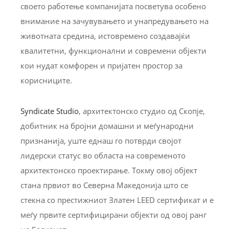
своето работење компанијата посветува особено
внимание на зачувувањето и унапредувањето на
животната средина, истовремено создавајќи
квалитетни, функционални и современи објекти
кои нудат комфорен и пријатен простор за
корисниците.
Syndicate Studio
, архитектонско студио од Скопје,
добитник на бројни домашни и меѓународни
признанија, уште еднаш го потврди својот
лидерски статус во областа на современото
архитектонско проектирање. Токму овој објект
стана првиот во Северна Македонија што се
стекна со престижниот Златен LEED сертификат и е
меѓу првите сертифицирани објекти од овој ранг