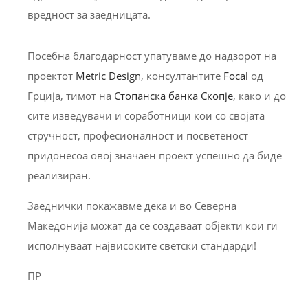
вредност за заедницата.
Посебна благодарност упатуваме до надзорот на
проектот
Metric Design
, консултантите
Focal
од
Грција, тимот на
Стопанска банка Скопје
, како и до
сите изведувачи и соработници кои со својата
стручност, професионалност и посветеност
придонесоа овој значаен проект успешно да биде
реализиран.
Заеднички покажавме дека и во Северна
Македонија можат да се создаваат објекти кои ги
исполнуваат највисоките светски стандарди!
ПР