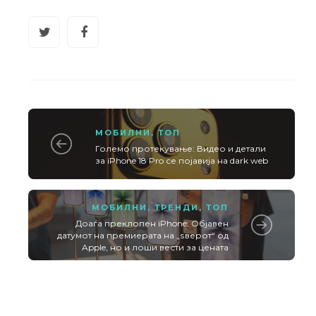
МОБИЛНИ
,
ТОП
Големо протекување: Видео и детали
за iPhone 18 Pro се појавија на dark web
МОБИЛНИ
,
ТРЕНДИ
,
ТОП
Доаѓа преклопен iPhone: Објавен
датумот на премиерата на „ѕверот“ од
Apple, но и лоши вести за цената