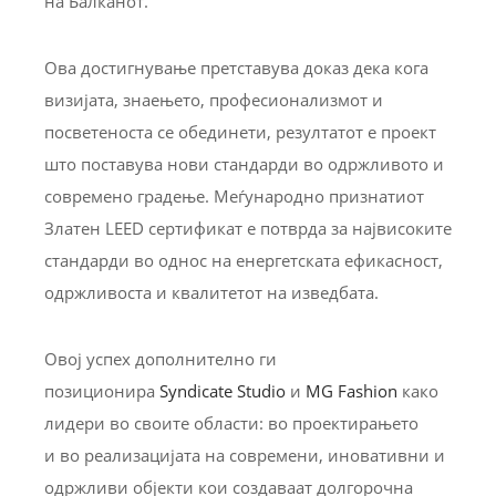
на Балканот.
Ова достигнување претставува доказ дека кога
визијата, знаењето, професионализмот и
посветеноста се обединети, резултатот е проект
што поставува нови стандарди во одржливото и
современо градење. Меѓународно признатиот
Златен LEED сертификат е потврда за највисоките
стандарди во однос на енергетската ефикасност,
одржливоста и квалитетот на изведбата.
Овој успех дополнително ги
позиционира
Syndicate Studio
и
MG Fashion
како
лидери во своите области: во проектирањето
и во реализацијата на современи, иновативни и
одржливи објекти кои создаваат долгорочна