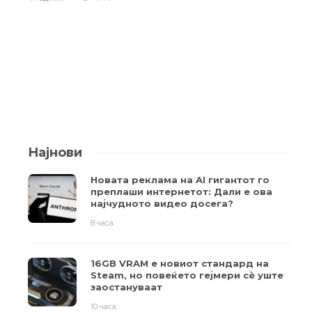
Најнови
Новата реклама на AI гигантот го
преплаши интернетот: Дали е ова
најчудното видео досега?
8 часа
16GB VRAM е новиот стандард на
Steam, но повеќето гејмери ​​сè уште
заостануваат
10 часа