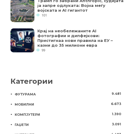
Трамп го забрани Anthropic, судијата
ја запре одлуката: Војна меѓу
војската и AI гигантот
101
Крај на необележаните AI
фотографии и дипфејкови:
Пристигнаа нови правила на ЕУ –
казни до 35 милиони евра
99
Категории
9.481
ФУТУРАМА
6.673
МОБИЛНИ
1.390
КОМПЈУТЕРИ
3.091
ГАЏЕТИ