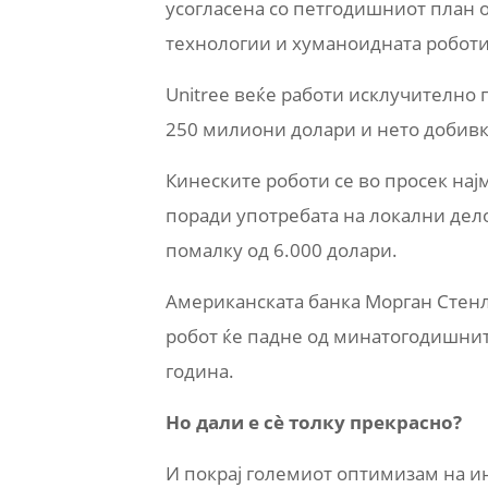
усогласена со петгодишниот план о
технологии и хуманоидната роботи
Unitree веќе работи исклучително
250 милиони долари и нето добив
Кинеските роботи се во просек на
поради употребата на локални дел
помалку од 6.000 долари.
Американската банка Морган Стен
робот ќе падне од минатогодишните
година.
Но дали е сè толку прекрасно?
И покрај големиот оптимизам на и