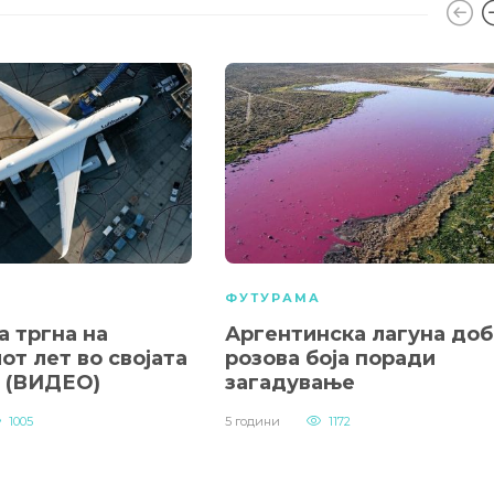
А
ФУТУРАМА
a тргна на
Аргентинска лагуна доб
от лет во својата
розова боја поради
а (ВИДЕО)
загадување
1005
5 години
1172