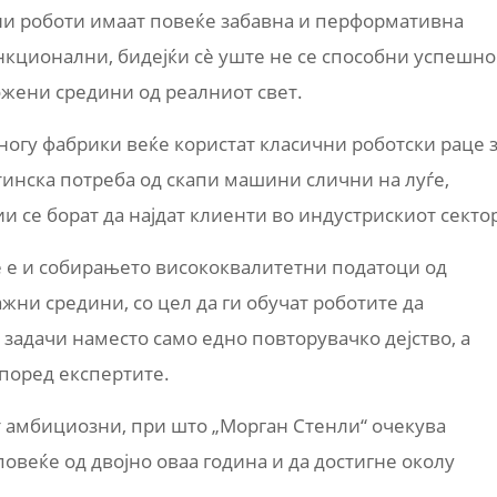
и роботи имаат повеќе забавна и перформативна
нкционални, бидејќи сè уште не се способни успешно
ожени средини од реалниот свет.
ногу фабрики веќе користат класични роботски раце 
тинска потреба од скапи машини слични на луѓе,
се борат да најдат клиенти во индустрискиот секто
 е и собирањето висококвалитетни податоци од
ни средини, со цел да ги обучат роботите да
задачи наместо само едно повторувачко дејство, а
според експертите.
т амбициозни, при што „Морган Стенли“ очекува
повеќе од двојно оваа година и да достигне околу