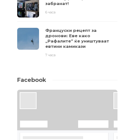
забранат!
6 часа
Француски рецепт за
дронови: Еве како
„Рафалите“ ќе уништуваат
евтини камикази
7 часа
Facebook