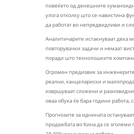
повеќето од денешните хуманоидн
улога отколку што се навистина фу
да работат во непредвидливи и сл
Аналитичарите истакнуваат дека м
повторувачки задачи и немаат вис
поради што технолошките компании 
Огромен предизвик за инженерите
реални, канцелариски и малопродаж
извршуваат сложени и разновидни 
оваа обука ќе бара години работа, 
Прогнозите за иднината остануваа
продажбата во Кина да се зголеми 
28.000 хуманоидни роботи.