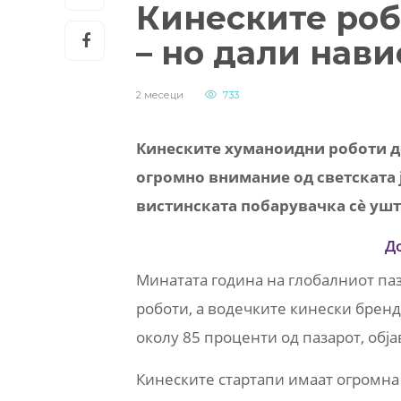
Кинеските роб
– но дали нави
2 месеци
733
Кинеските хуманоидни роботи д
огромно внимание од светската 
вистинската побарувачка сè ушт
Д
Минатата година на глобалниот па
роботи, а водечките кинески бренд
околу 85 проценти од пазарот, обја
Кинеските стартапи имаат огромна