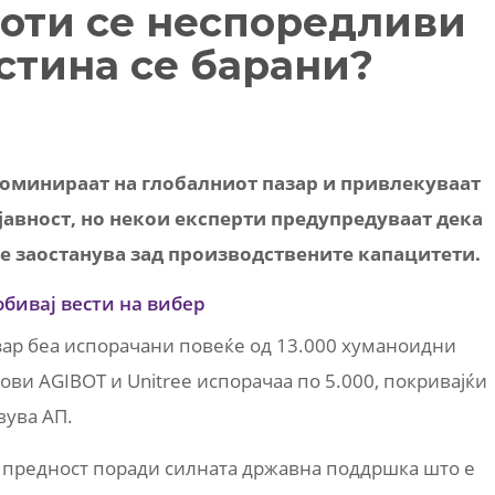
оти се неспоредливи
стина се барани?
оминираат на глобалниот пазар и привлекуваат
јавност, но некои експерти предупредуваат дека
е заостанува зад производствените капацитети.
обивај вести на вибер
зар беа испорачани повеќе од 13.000 хуманоидни
ови AGIBOT и Unitree испорачаа по 5.000, покривајќи
вува АП.
 предност поради силната државна поддршка што е