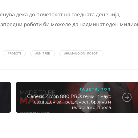
нува дека до почетокот на следната деценија,
напредни роботи би можеле да надминат еден милио
#ROBOTI
#UNITREE
#HUMANOIDNI ROBOTI
ГАЏЕТИ
,
ТОП
Genesis Zircon 880 PRO: гејминг маус
создаден за прецизност, брзина и
целосна контрола