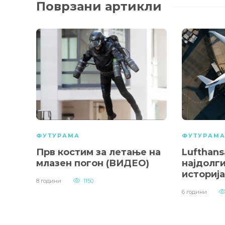
Поврзани артикли
ФУТУРАМА
ФУТУРАМ
Прв костим за летање на
Lufthans
млазен погон (ВИДЕО)
најдолги
историј
8 години
1150
6 години