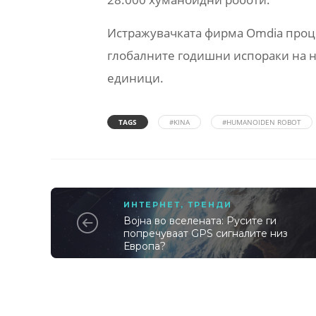
Истражувачката фирма Omdia проце
глобалните годишни испораки на 
единици.
TAGS
#KINA
#HUMANOIDEN ROBOT
ИНТЕРНЕТ
,
ТРЕНДИ
Војна во вселената: Русите ги
попречуваат GPS сигналите низ
Европа?