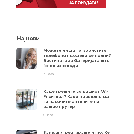
Најнови
Можете ли да го користите
телефонот додека се полни?
Вистината за батеријата што
ќе ве изненади
4 часа
Каде грешите со вашиот Wi-
Fi сигнал? Како правилно да
ги насочите антените на
вашиот рутер
6 часа
Samsung реагираше итно: Ќе