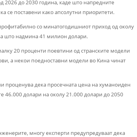
д 2026 до 2030 година, каде што напредните
ка се поставени како апсолутни приоритети.
 профитабилно со минатогодишниот приход од околу
ка што надмина 41 милион долари.
јмалку 20 проценти поевтини од странските модели
ови, а некои поедноставни модели во Кина чинат
ли проценува дека просечната цена на хуманоиден
 46.000 долари на околу 21.000 долари до 2050
нженерите, многу експерти предупредуваат дека