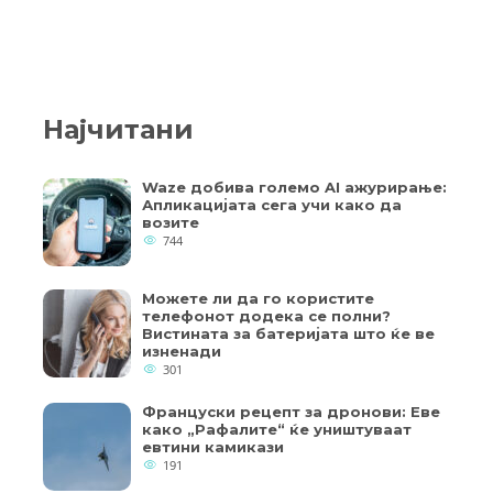
Најчитани
Waze добива големо AI ажурирање:
Апликацијата сега учи како да
возите
744
Можете ли да го користите
телефонот додека се полни?
Вистината за батеријата што ќе ве
изненади
301
Француски рецепт за дронови: Еве
како „Рафалите“ ќе уништуваат
евтини камикази
191