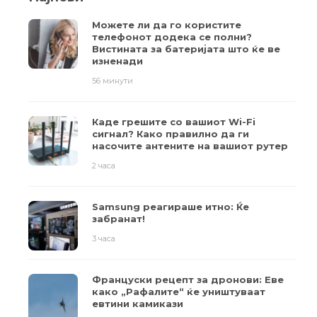
Можете ли да го користите
телефонот додека се полни?
Вистината за батеријата што ќе ве
изненади
56 минути
Каде грешите со вашиот Wi-Fi
сигнал? Како правилно да ги
насочите антените на вашиот рутер
2 часа
Samsung реагираше итно: Ќе
забранат!
3 часа
Француски рецепт за дронови: Еве
како „Рафалите“ ќе уништуваат
евтини камикази