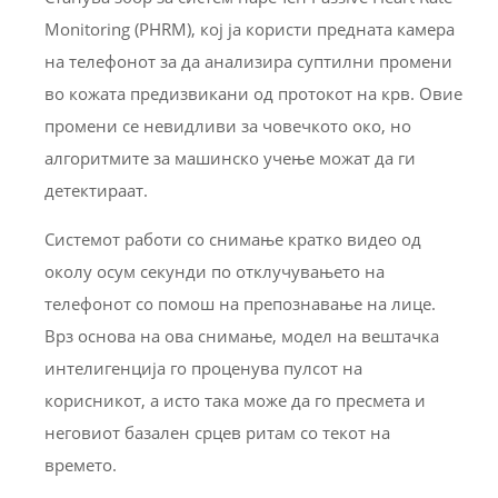
Monitoring (PHRM), кој ја користи предната камера
на телефонот за да анализира суптилни промени
во кожата предизвикани од протокот на крв. Овие
промени се невидливи за човечкото око, но
алгоритмите за машинско учење можат да ги
детектираат.
Системот работи со снимање кратко видео од
околу осум секунди по отклучувањето на
телефонот со помош на препознавање на лице.
Врз основа на ова снимање, модел на вештачка
интелигенција го проценува пулсот на
корисникот, а исто така може да го пресмета и
неговиот базален срцев ритам со текот на
времето.