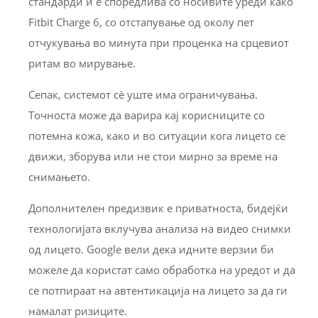
стандарди и е споредлива со носивите уреди како
Fitbit Charge 6, со отстапување од околу пет
отчукувања во минута при проценка на срцевиот
ритам во мирување.
Сепак, системот сè уште има ограничувања.
Точноста може да варира кај корисниците со
потемна кожа, како и во ситуации кога лицето се
движи, зборува или не стои мирно за време на
снимањето.
Дополнителен предизвик е приватноста, бидејќи
технологијата вклучува анализа на видео снимки
од лицето. Google вели дека идните верзии би
можеле да користат само обработка на уредот и да
се потпираат на автентикација на лицето за да ги
намалат ризиците.