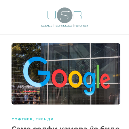
СОФТВЕР
,
ТРЕНДИ
Само селфи камера ќе биде