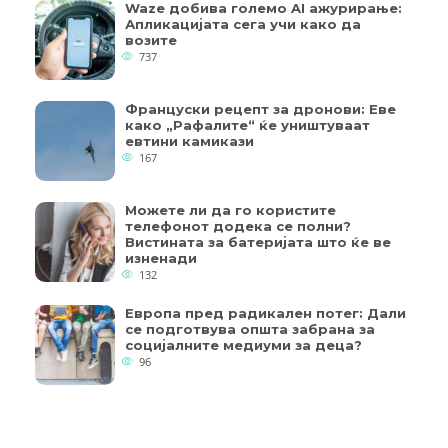
Waze добива големо AI ажурирање:
Апликацијата сега учи како да
возите
737
Француски рецепт за дронови: Еве
како „Рафалите“ ќе уништуваат
евтини камикази
167
Можете ли да го користите
телефонот додека се полни?
Вистината за батеријата што ќе ве
изненади
132
Европа пред радикален потег: Дали
се подготвува општа забрана за
социјалните медиуми за деца?
96