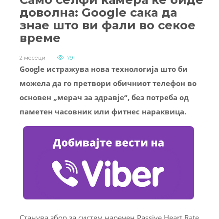
доволна: Google сака да
знае што ви фали во секое
време
2 месеци
791
Google истражува нова технологија што би
можела да го претвори обичниот телефон во
основен „мерач за здравје“, без потреба од
паметен часовник или фитнес нараквица.
Станува збор за систем наречен Passive Heart Rate