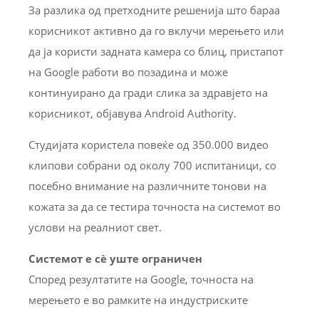
За разлика од претходните решенија што бараа
корисникот активно да го вклучи мерењето или
да ја користи задната камера со блиц, пристапот
на Google работи во позадина и може
континуирано да гради слика за здравјето на
корисникот, објавува Android Authority.
Студијата користела повеќе од 350.000 видео
клипови собрани од околу 700 испитаници, со
посебно внимание на различните тонови на
кожата за да се тестира точноста на системот во
услови на реалниот свет.
Системот е сè уште ограничен
Според резултатите на Google, точноста на
мерењето е во рамките на индустриските