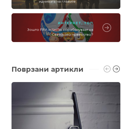
иднината на главите
ИНТЕРНЕТ
,
ТОП
Зошто FIFA и Netflix соработуваат на
Светското првенство?
Поврзани артикли