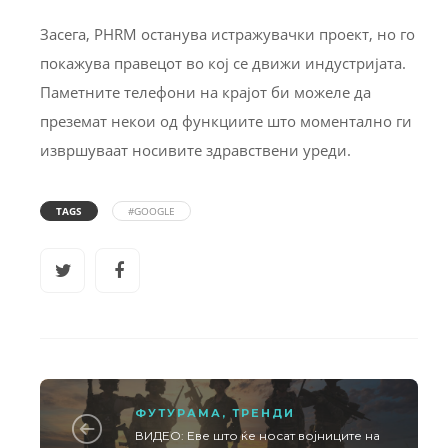
Засега, PHRM останува истражувачки проект, но го
покажува правецот во кој се движи индустријата.
Паметните телефони на крајот би можеле да
преземат некои од функциите што моментално ги
извршуваат носивите здравствени уреди.
TAGS
#GOOGLE
ФУТУРАМА
,
ТРЕНДИ
ВИДЕО: Еве што ќе носат војниците на