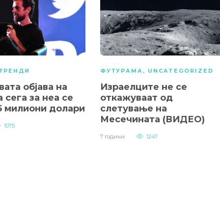
ТРЕНДИ
ФУТУРАМА
,
UNCATEGORIZED
вата објава на
Израелците не се
а сега за неа се
откажуваат од
,5 милиони долари
слетување на
Месечината (ВИДЕО)
1075
7 години
1247