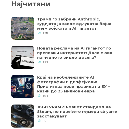
Најчитани
Трамп го забрани Anthropic,
судијата ја запре одлуката: Војна
меѓу војската и AI гигантот
128
Новата реклама на AI гигантот го
преплаши интернетот: Дали е ова
најчудното видео досега?
113
Крај на необележаните AI
фотографии и дипфејкови:
Пристигнаа нови правила на ЕУ –
казни до 35 милиони евра
103
16GB VRAM е новиот стандард на
Steam, но повеќето гејмери ​​сè уште
заостануваат
65