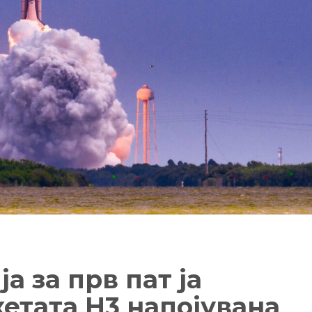
а за прв пат ја
етата H3 напојувана