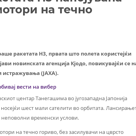
мотори на течно
раше ракетата H3, првата што полета користејќи
јави новинската агенција Кјодо, повикувајќи се н
и истражувања (JAXA).
обивај вести на вибер
скиот центар Танегашима во југозападна Јапонија
, носејќи шест мали сателити во орбитата. Лансирање
и неповолни временски услови.
отори на течно гориво, без засилувачи на цврсто