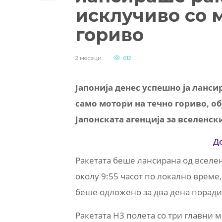
исклучиво со 
гориво
2 месеци
612
Јапонија денес успешно ја ланси
само мотори на течно гориво, об
Јапонската агенција за вселенск
Д
Ракетата беше лансирана од вселен
околу 9:55 часот по локално време
беше одложено за два дена порад
Ракетата H3 полета со три главни м