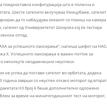
 за поедноставна конфигурација што е полесна и
етата. Шесте сателити вклучуваа Умицубаме, сателит
зајниран да го набљудува океанот со помош на камера
 сателит од Универзитетот Шизуока кој ќе тестира
еленски отпад.
JAXA за успешното лансирање“, напиша шефот на НАС
ежа X. Успешното лансирање е важен поттик за
 по неколкуте неодамнешни неуспеси.
и не успеа да постави сателит во орбитата, додека
23 година заврши со неуспех откако моторот од вторат
а ракетата H3 број 6 беше дополнително одложено
блем за време на минатогодишниот тест на моторот,