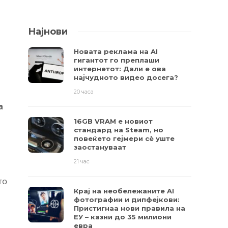
Најнови
Новата реклама на AI
гигантот го преплаши
интернетот: Дали е ова
најчудното видео досега?
20 часа
а
16GB VRAM е новиот
стандард на Steam, но
повеќето гејмери ​​сè уште
заостануваат
21 час
то
Крај на необележаните AI
фотографии и дипфејкови:
Пристигнаа нови правила на
ЕУ – казни до 35 милиони
евра