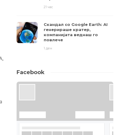
21 час
Скандал со Google Earth: AI
генерираше кратер,
компанијата веднаш го
повлече
1 ден
А,
Facebook
а