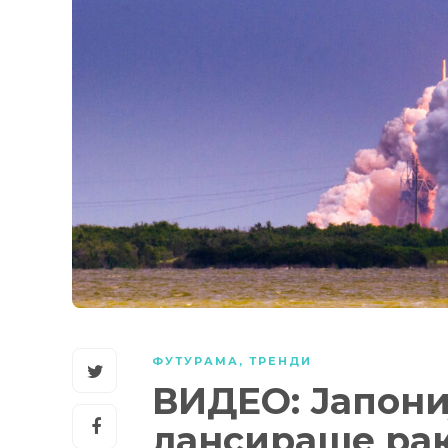
ФУТУРАМА
,
ТРЕНДИ
ВИДЕО: Јапониј
лансираше рак