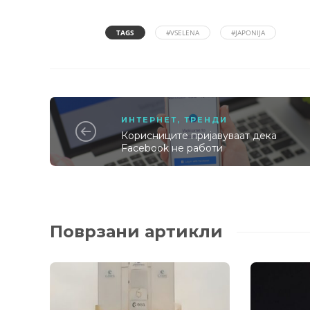
TAGS
#VSELENA
#JAPONIJA
ИНТЕРНЕТ
,
ТРЕНДИ
Корисниците пријавуваат дека
Facebook не работи
Поврзани артикли