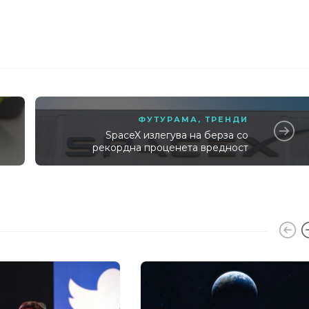
ФУТУРАМА
,
ТРЕНДИ
SpaceX излегува на берза со
рекордна проценета вредност