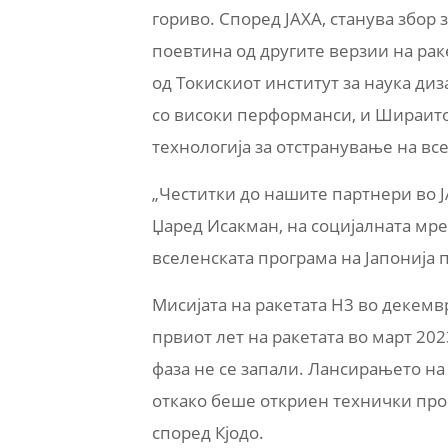
гориво. Според JAXA, станува збор
поевтина од другите верзии на рак
од Токискиот институт за наука ди
со високи перформанси, и Шираито,
технологија за отстранување на вс
„Честитки до нашите партнери во 
Џаред Исакман, на социјалната мр
вселенската програма на Јапонија
Мисијата на ракетата H3 во декемвр
првиот лет на ракетата во март 20
фаза не се запали. Лансирањето н
откако беше откриен технички про
според Кјодо.